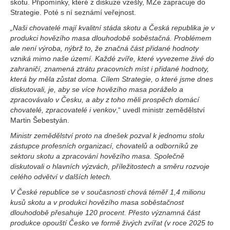
skotu. Připomínky, které z diskuze vzešly, MZe zapracuje do
Strategie. Poté s ní seznámí veřejnost.
„Naši chovatelé mají kvalitní stáda skotu a Česká republika je v
produkci hovězího masa dlouhodobě soběstačná. Problémem
ale není výroba, nýbrž to, že značná část přidané hodnoty
vzniká mimo naše území. Každé zvíře, které vyvezeme živé do
zahraničí, znamená ztrátu pracovních míst i přidané hodnoty,
která by měla zůstat doma. Cílem Strategie, o které jsme dnes
diskutovali, je, aby se více hovězího masa poráželo a
zpracovávalo v Česku, a aby z toho měli prospěch domácí
chovatelé, zpracovatelé i venkov
,“ uvedl ministr zemědělství
Martin Šebestyán.
Ministr zemědělství proto na dnešek pozval k jednomu stolu
zástupce profesních organizací, chovatelů a odborníků ze
sektoru skotu a zpracování hovězího masa. Společně
diskutovali o hlavních výzvách, příležitostech a směru rozvoje
celého odvětví v dalších letech.
V České republice se v současnosti chová téměř 1,4 milionu
kusů skotu a v produkci hovězího masa soběstačnost
dlouhodobě přesahuje 120 procent. Přesto významná část
produkce opouští Česko ve formě živých zvířat (v roce 2025 to