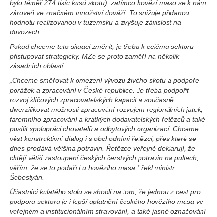
bylo téměř 274 tisíc kusů skotu), zatímco hovězí maso se k nám
zároveň ve značném množství dováží. To snižuje přidanou
hodnotu realizovanou v tuzemsku a zvyšuje závislost na
dovozech.
Pokud chceme tuto situaci změnit, je třeba k celému sektoru
přistupovat strategicky. MZe se proto zaměří na několik
zásadních oblastí.
„Chceme směřovat k omezení vývozu živého skotu a podpoře
porážek a zpracování v České republice. Je třeba podpořit
rozvoj klíčových zpracovatelských kapacit a současně
diverzifikovat možnosti zpracování rozvojem regionálních jatek,
faremního zpracování a krátkých dodavatelských řetězců a také
posílit spolupráci chovatelů a odbytových organizací. Chceme
vést konstruktivní dialog i s obchodními řetězci, přes které se
dnes prodává většina potravin. Řetězce veřejně deklarují, že
chtějí větší zastoupení českých čerstvých potravin na pultech,
věřím, že se to podaří i u hovězího masa,“
řekl ministr
Šebestyán.
Účastníci kulatého stolu se shodli na tom, že jednou z cest pro
podporu sektoru je i lepší uplatnění českého hovězího masa ve
veřejném a institucionálním stravování, a také jasné označování