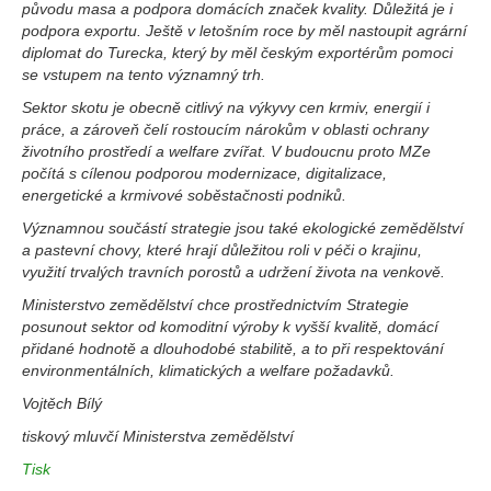
původu masa a podpora domácích značek kvality. Důležitá je i
podpora exportu. Ještě v letošním roce by měl nastoupit agrární
diplomat do Turecka, který by měl českým exportérům pomoci
se vstupem na tento významný trh.
Sektor skotu je obecně citlivý na výkyvy cen krmiv, energií i
práce, a zároveň čelí rostoucím nárokům v oblasti ochrany
životního prostředí a welfare zvířat. V budoucnu proto MZe
počítá s cílenou podporou modernizace, digitalizace,
energetické a krmivové soběstačnosti podniků.
Významnou součástí strategie jsou také ekologické zemědělství
a pastevní chovy, které hrají důležitou roli v péči o krajinu,
využití trvalých travních porostů a udržení života na venkově.
Ministerstvo zemědělství chce prostřednictvím Strategie
posunout sektor od komoditní výroby k vyšší kvalitě, domácí
přidané hodnotě a dlouhodobé stabilitě, a to při respektování
environmentálních, klimatických a welfare požadavků.
Vojtěch Bílý
tiskový mluvčí Ministerstva zemědělství
Tisk