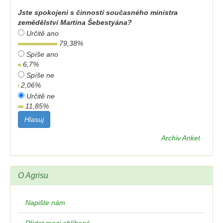
Jste spokojeni s činností současného ministra
zemědělství Martina Šebestyána?
Určitě ano
79,38
%
Spíše ano
6,7
%
Spíše ne
2,06
%
Určitě ne
11,85
%
Archiv Anket
O Agrisu
Napište nám