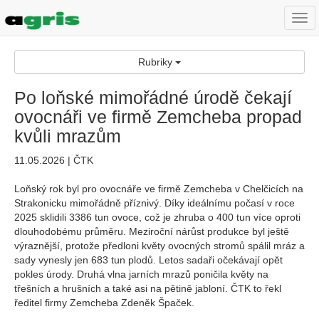
Togg
navi
Rubriky
Po loňské mimořádné úrodě čekají
ovocnáři ve firmě Zemcheba propad
kvůli mrazům
11.05.2026 | ČTK
Loňský rok byl pro ovocnáře ve firmě Zemcheba v Chelčicích na
Strakonicku mimořádně příznivý. Díky ideálnímu počasí v roce
2025 sklidili 3386 tun ovoce, což je zhruba o 400 tun více oproti
dlouhodobému průměru. Meziroční nárůst produkce byl ještě
výraznější, protože předloni květy ovocných stromů spálil mráz a
sady vynesly jen 683 tun plodů. Letos sadaři očekávají opět
pokles úrody. Druhá vlna jarních mrazů poničila květy na
třešních a hrušních a také asi na pětině jabloní. ČTK to řekl
ředitel firmy Zemcheba Zdeněk Špaček.