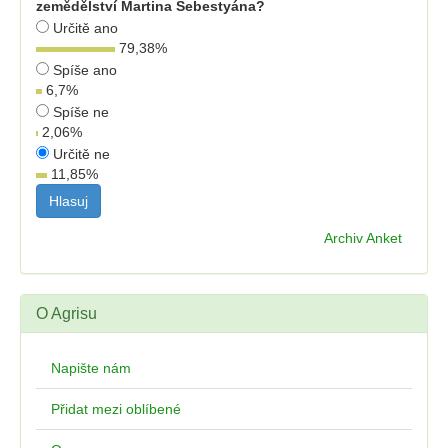
zemědělství Martina Šebestyána?
Určitě ano
79,38
%
Spíše ano
6,7
%
Spíše ne
2,06
%
Určitě ne
11,85
%
Archiv Anket
O Agrisu
Napište nám
Přidat mezi oblíbené