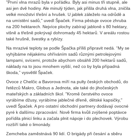
"První vlna mrazů byla v pořádku. Byly asi minus tři stupně, ale
asi jen dvě hodiny. Ale minulý týden, jak přišla druhá vlna, zničila
velké množství třešní a hrušek. U jablek záleželo na odrůdě a
na umístění sadů," uvedl Špaček. Firma pěstuje ovoce zhruba
na 200 hektarech. Nejvíce plochy zabírají jabloně s 80 hektary,
višně a třešně pokrývají dohromady 45 hektarů. V areálu rostou
také hrušně, švestky a rybízy.
Na mrazivé teploty se podle Špačka příliš připravit nedá. “My se
vyhýbáme nějakému ohříváním sadů různými petrolejovými
lampami, svícemi, protože abychom obsáhli 200 hektarů sadů,
náklady na to jsou mnohem vyšší, než co by byla případná
škoda,” vysvětlil Špaček.
Ovoce z Chelčic a Bavorova míří na pulty českých obchodů, do
řetězců Makro, Globus a Jednota, ale také do jihočeských
mateřských a základních škol. "Kromě čerstvého ovoce
vyrábíme džusy, vyrábíme jablečné dřeně, dětské kapsičky,"
uvedl Špaček. A pro ostatní obchodní partnery dodávají ovocné
pyré k dalšímu zpracování. Nově firma kvůli zvýšené poptávce
pořídila plnicí linku a začala plnit nápoje i do plechovek. Výrobu
rozšíří také o limonády.
Zemcheba zaměstnává 90 lidí. O brigády při česání a sběru