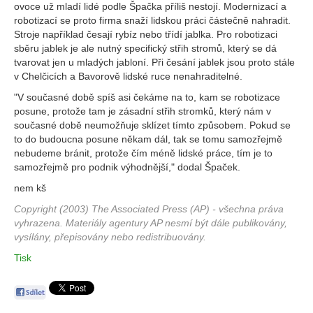
ovoce už mladí lidé podle Špačka příliš nestojí. Modernizací a
robotizací se proto firma snaží lidskou práci částečně nahradit.
Stroje například česají rybíz nebo třídí jablka. Pro robotizaci
sběru jablek je ale nutný specifický střih stromů, který se dá
tvarovat jen u mladých jabloní. Při česání jablek jsou proto stále
v Chelčicích a Bavorově lidské ruce nenahraditelné.
"V současné době spíš asi čekáme na to, kam se robotizace
posune, protože tam je zásadní střih stromků, který nám v
současné době neumožňuje sklízet tímto způsobem. Pokud se
to do budoucna posune někam dál, tak se tomu samozřejmě
nebudeme bránit, protože čím méně lidské práce, tím je to
samozřejmě pro podnik výhodnější," dodal Špaček.
nem kš
Copyright (2003) The Associated Press (AP) - všechna práva
vyhrazena. Materiály agentury AP nesmí být dále publikovány,
vysílány, přepisovány nebo redistribuovány.
Tisk