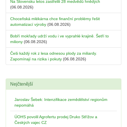
Na Slovensku letos zastřelili 28 medvědů hnědých
(06.08.2026)
Choceňská mlékárna chce finanční problémy řešit
automatizací výroby
(06.08.2026)
Bobří mokřady udrží vodu i ve vyprahlé krajině. Šetří to
miliony
(06.08.2026)
Češi každý rok z lesa odnesou plody za miliardy.
Zapomínají na rizika i pokuty
(06.08.2026)
Nejčtenější
Jaroslav Šebek: Intenzifikace zemědělství regionům
nepomáhá
ÚOHS povolil Agrofertu prodej Druko Střížov a
Českých vajec CZ