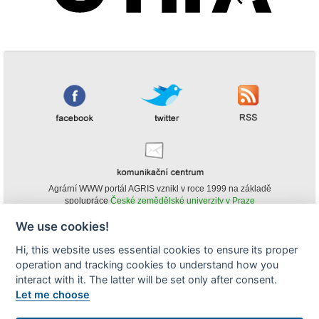
Agrární WWW portál AGRIS vznikl v roce 1999 na základě
spolupráce
České zemědělské univerzity v Praze
s
Ministerstvem zemědělství ČR
We use cookies!
© Copyright AGRIS 2000-2026 -
ISSN 1213-1369
- Publikování a šíření
Hi, this website uses essential cookies to ensure its proper
obsahu agrárního WWW portálu AGRIS je možné
operation and tracking cookies to understand how you
(pokud není uvedeno jinak) pouze za podmínky uvedení zdroje v podobě
www.agris.cz a data publikace v AGRISu.
interact with it. The latter will be set only after consent.
cookies
Let me choose