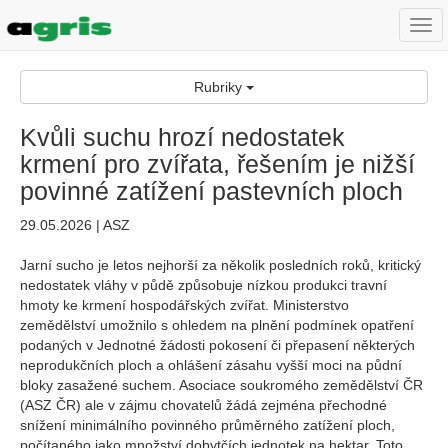
Togg
navi
Rubriky
Kvůli suchu hrozí nedostatek
krmení pro zvířata, řešením je nižší
povinné zatížení pastevních ploch
29.05.2026 | ASZ
Jarní sucho je letos nejhorší za několik posledních roků, kritický
nedostatek vláhy v půdě způsobuje nízkou produkci travní
hmoty ke krmení hospodářských zvířat. Ministerstvo
zemědělství umožnilo s ohledem na plnění podmínek opatření
podaných v Jednotné žádosti pokosení či přepasení některých
neprodukčních ploch a ohlášení zásahu vyšší moci na půdní
bloky zasažené suchem. Asociace soukromého zemědělství ČR
(ASZ ČR) ale v zájmu chovatelů žádá zejména přechodné
snížení minimálního povinného průměrného zatížení ploch,
počítaného jako množství dobytčích jednotek na hektar. Toto