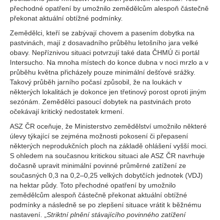
přechodné opatření by umožnilo zemědělcům alespoň částečně
překonat aktuální obtížné podmínky.
Zemědělci, kteří se zabývají chovem a pasením dobytka na
pastvinách, mají z dosavadního průběhu letošního jara velké
obavy. Nepříznivou situaci potvrzují také data ČHMÚ či portál
Intersucho. Na mnoha místech do konce dubna v noci mrzlo a v
průběhu května přicházely pouze minimální dešťové srážky.
Takový průběh jarního počasí způsobil, že na loukách v
některých lokalitách je dokonce jen třetinový porost oproti jiným
sezónám. Zemědělci pasoucí dobytek na pastvinách proto
očekávají kritický nedostatek krmení.
ASZ ČR oceňuje, že Ministerstvo zemědělství umožnilo některé
úlevy týkající se zejména možnosti pokosení či přepasení
některých neprodukčních ploch na základě ohlášení vyšší moci.
S ohledem na současnou kritickou situaci ale ASZ ČR navrhuje
dočasně upravit minimální povinné průměrné zatížení ze
současných 0,3 na 0,2–0,25 velkých dobytčích jednotek (VDJ)
na hektar půdy. Toto přechodné opatření by umožnilo
zemědělcům alespoň částečně překonat aktuální obtížné
podmínky a následně se po zlepšení situace vrátit k běžnému
nastavení. „
Striktní plnění stávajícího povinného zatížení