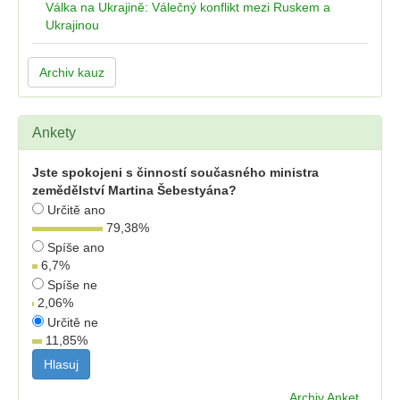
Válka na Ukrajině: Válečný konflikt mezi Ruskem a
Ukrajinou
Archiv kauz
Ankety
Jste spokojeni s činností současného ministra
zemědělství Martina Šebestyána?
Určitě ano
79,38
%
Spíše ano
6,7
%
Spíše ne
2,06
%
Určitě ne
11,85
%
Archiv Anket