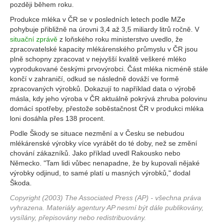
později během roku.
Produkce mléka v ČR se v posledních letech podle MZe
pohybuje přibližně na úrovni 3,4 až 3,5 miliardy litrů ročně. V
situační zprávě
z loňského roku ministerstvo uvedlo, že
zpracovatelské kapacity mlékárenského průmyslu v ČR jsou
plně schopny zpracovat v nejvyšší kvalitě veškeré mléko
vyprodukované českými prvovýrobci. Část mléka nicméně stále
končí v zahraničí, odkud se následně dováží ve formě
zpracovaných výrobků. Dokazují to například data o výrobě
másla, kdy jeho výroba v ČR aktuálně pokrývá zhruba polovinu
domácí spotřeby, přestože soběstačnost ČR v produkci mléka
loni dosáhla přes 138 procent.
Podle Škody se situace nezmění a v Česku se nebudou
mlékárenské výrobky více vyrábět do té doby, než se změní
chování zákazníků. Jako příklad uvedl Rakousko nebo
Německo. "Tam lidi vůbec nenapadne, že by kupovali nějaké
výrobky odjinud, to samé platí u masných výrobků," dodal
Škoda.
Copyright (2003) The Associated Press (AP) - všechna práva
vyhrazena. Materiály agentury AP nesmí být dále publikovány,
vysílány, přepisovány nebo redistribuovány.