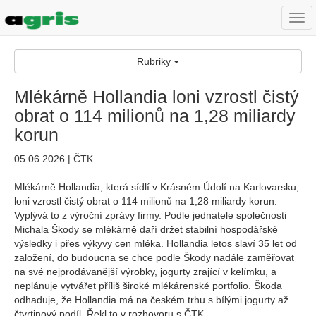
Togg
navi
Rubriky
Mlékárně Hollandia loni vzrostl čistý
obrat o 114 milionů na 1,28 miliardy
korun
05.06.2026 | ČTK
Mlékárně Hollandia, která sídlí v Krásném Údolí na Karlovarsku,
loni vzrostl čistý obrat o 114 milionů na 1,28 miliardy korun.
Vyplývá to z výroční zprávy firmy. Podle jednatele společnosti
Michala Škody se mlékárně daří držet stabilní hospodářské
výsledky i přes výkyvy cen mléka. Hollandia letos slaví 35 let od
založení, do budoucna se chce podle Škody nadále zaměřovat
na své nejprodávanější výrobky, jogurty zrající v kelímku, a
neplánuje vytvářet příliš široké mlékárenské portfolio. Škoda
odhaduje, že Hollandia má na českém trhu s bílými jogurty až
čtvrtinový podíl. Řekl to v rozhovoru s ČTK.