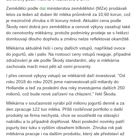
Zemědělci podle
dat
ministerstva zemědělství (MZe) prodávali
letos za leden až duben litr mléka průměrně za 10,60 korun, což
je meziročně zhruba o tři koruny méně. Aktuální cena podle
Škody není dobrá pro zemědělce a cenové výkyvy zasahují také
do cenotvorby mlékárny, protože podmínky prodeje se s řetězci
domlouvají dlouho dopředu a změnu nelze reflektovat okamžitě.
Mlékárna aktuálně řeší i ceny dalších vstupů, například ovoce
do jogurtů, ale i paliv. Na rostoucí ceny vstupů reaguje, případné
zdražování je ale podle Škody standardní, aby si mlékárna
zachovala marži mezi pěti až osmi procenty.
I přes cenové výkyvy vstupů se mlékárně daří investovat. "Od
roku 2018 do roku 2025 jsme nainvestovali půl miliardy do
Hollandie a teď za poslední dva roky investujeme dalších 250
milionů, což bude nové zařízení na chlazení," řekl Škoda.
Mlékárna v současnosti vyrábí půl milionu jogurtů denně a za
den zpracuje 122 tun mléka. Příliš rozšiřovat portfolio o další
produkty se firma nechystá, chce se soustředit na stávající
nabídku a tu případně doplňovat. Mezi poslední novinky patří
jogurty bez tuku s vyšším obsahem bílkovin. Zhruba rok pak
mlékárna pracuje i na dalším produktu, který ale představí až