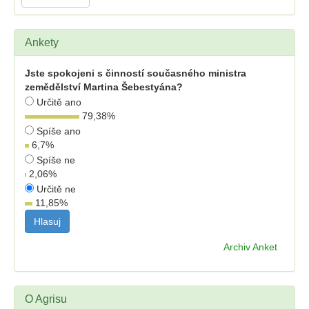
Ankety
Jste spokojeni s činností současného ministra
zemědělství Martina Šebestyána?
Určitě ano
79,38
%
Spíše ano
6,7
%
Spíše ne
2,06
%
Určitě ne
11,85
%
Archiv Anket
O Agrisu