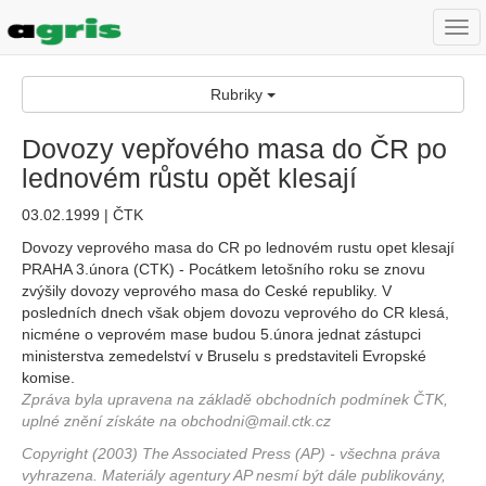
Togg
navi
Rubriky
Dovozy vepřového masa do ČR po
lednovém růstu opět klesají
03.02.1999 | ČTK
Dovozy veprového masa do CR po lednovém rustu opet klesají
PRAHA 3.února (CTK) - Pocátkem letošního roku se znovu
zvýšily dovozy veprového masa do Ceské republiky. V
posledních dnech však objem dovozu veprového do CR klesá,
nicméne o veprovém mase budou 5.února jednat zástupci
ministerstva zemedelství v Bruselu s predstaviteli Evropské
komise.
Zpráva byla upravena na základě obchodních podmínek ČTK,
uplné znění získáte na obchodni@mail.ctk.cz
Copyright (2003) The Associated Press (AP) - všechna práva
vyhrazena. Materiály agentury AP nesmí být dále publikovány,