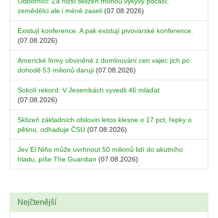
Odborníci: Za nižší sklizeň mohou výkyvy počasí,
zemědělci ale i méně zaseli
(07.08.2026)
Existují konference. A pak existují pivovarské konference.
(07.08.2026)
Americké firmy obviněné z domlouvání cen vajec jich po
dohodě 53 milionů darují
(07.08.2026)
Sokolí rekord: V Jeseníkách vyvedli 46 mláďat
(07.08.2026)
Sklizeň základních obilovin letos klesne o 17 pct, řepky o
pětinu, odhaduje ČSÚ
(07.08.2026)
Jev El Niňo může uvrhnout 50 milionů lidí do akutního
hladu, píše The Guardian
(07.08.2026)
Nejčtenější