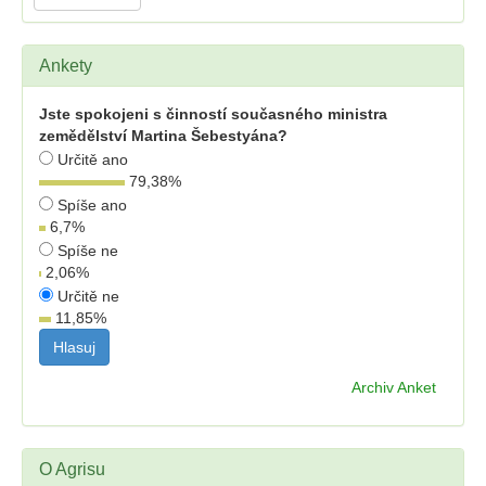
Ankety
Jste spokojeni s činností současného ministra
zemědělství Martina Šebestyána?
Určitě ano
79,38
%
Spíše ano
6,7
%
Spíše ne
2,06
%
Určitě ne
11,85
%
Archiv Anket
O Agrisu