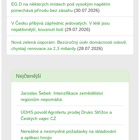
EG.D na některých místech pod vysokým napětím
ponechává přírodu bez zásahu
(30.07.2026)
V Česku přibývá zápřednic jedovatých. V létě jsou
nejaktivnější, kousnutí bolí
(29.07.2026)
Nová zelená úsporám: Bezúročný úvěr domácnosti oslovil,
chystají renovace za 2,3 miliardy
(28.07.2026)
Nejčtenější
Jaroslav Šebek: Intenzifikace zemědělství
regionům nepomáhá
ÚOHS povolil Agrofertu prodej Druko Střížov a
Českých vajec CZ
Nereálné a nesmyslné požadavky na skladování
a aplikaci hnojiv