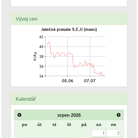
Vývoj cen
Kalendář
srpen
2026
po
út
st
čt
pá
so
ne
1
2