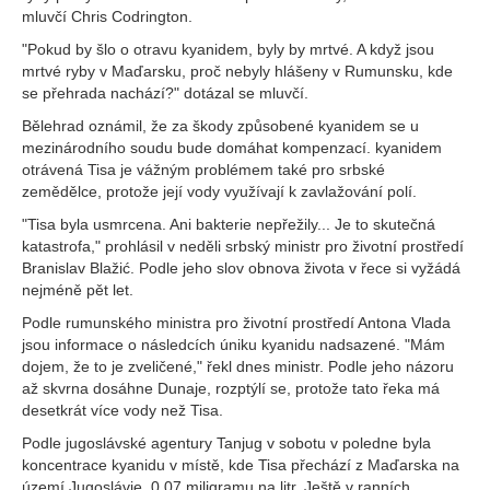
mluvčí Chris Codrington.
"Pokud by šlo o otravu kyanidem, byly by mrtvé. A když jsou
mrtvé ryby v Maďarsku, proč nebyly hlášeny v Rumunsku, kde
se přehrada nachází?" dotázal se mluvčí.
Bělehrad oznámil, že za škody způsobené kyanidem se u
mezinárodního soudu bude domáhat kompenzací. kyanidem
otrávená Tisa je vážným problémem také pro srbské
zemědělce, protože její vody využívají k zavlažování polí.
"Tisa byla usmrcena. Ani bakterie nepřežily... Je to skutečná
katastrofa," prohlásil v neděli srbský ministr pro životní prostředí
Branislav Blažić. Podle jeho slov obnova života v řece si vyžádá
nejméně pět let.
Podle rumunského ministra pro životní prostředí Antona Vlada
jsou informace o následcích úniku kyanidu nadsazené. "Mám
dojem, že to je zveličené," řekl dnes ministr. Podle jeho názoru
až skvrna dosáhne Dunaje, rozptýlí se, protože tato řeka má
desetkrát více vody než Tisa.
Podle jugoslávské agentury Tanjug v sobotu v poledne byla
koncentrace kyanidu v místě, kde Tisa přechází z Maďarska na
území Jugoslávie, 0,07 miligramu na litr. Ještě v ranních