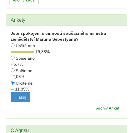
Archiv kauz
Ankety
Jste spokojeni s činností současného ministra
zemědělství Martina Šebestyána?
Určitě ano
79,38
%
Spíše ano
6,7
%
Spíše ne
2,06
%
Určitě ne
11,85
%
Archiv Anket
O Agrisu