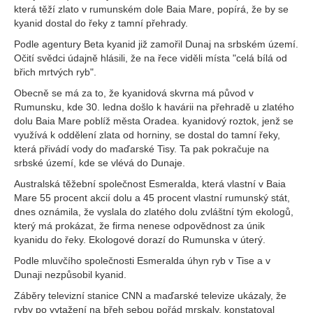
která těží zlato v rumunském dole Baia Mare, popírá, že by se
kyanid dostal do řeky z tamní přehrady.
Podle agentury Beta kyanid již zamořil Dunaj na srbském území.
Očití svědci údajně hlásili, že na řece viděli místa "celá bílá od
břich mrtvých ryb".
Obecně se má za to, že kyanidová skvrna má původ v
Rumunsku, kde 30. ledna došlo k havárii na přehradě u zlatého
dolu Baia Mare poblíž města Oradea. kyanidový roztok, jenž se
využívá k oddělení zlata od horniny, se dostal do tamní řeky,
která přivádí vody do maďarské Tisy. Ta pak pokračuje na
srbské území, kde se vlévá do Dunaje.
Australská těžební společnost Esmeralda, která vlastní v Baia
Mare 55 procent akcií dolu a 45 procent vlastní rumunský stát,
dnes oznámila, že vyslala do zlatého dolu zvláštní tým ekologů,
který má prokázat, že firma nenese odpovědnost za únik
kyanidu do řeky. Ekologové dorazí do Rumunska v úterý.
Podle mluvčího společnosti Esmeralda úhyn ryb v Tise a v
Dunaji nezpůsobil kyanid.
Záběry televizní stanice CNN a maďarské televize ukázaly, že
ryby po vytažení na břeh sebou pořád mrskaly, konstatoval