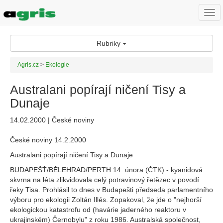
Togg
navi
Rubriky
Agris.cz
>
Ekologie
Australani popírají ničení Tisy a
Dunaje
14.02.2000 | České noviny
České noviny 14.2.2000
Australani popírají ničení Tisy a Dunaje
BUDAPEŠŤ/BĚLEHRAD/PERTH 14. února (ČTK) - kyanidová
skvrna na léta zlikvidovala celý potravinový řetězec v povodí
řeky Tisa. Prohlásil to dnes v Budapešti předseda parlamentního
výboru pro ekologii Zoltán Illés. Zopakoval, že jde o "nejhorší
ekologickou katastrofu od (havárie jaderného reaktoru v
ukrajinském) Černobylu" z roku 1986. Australská společnost,