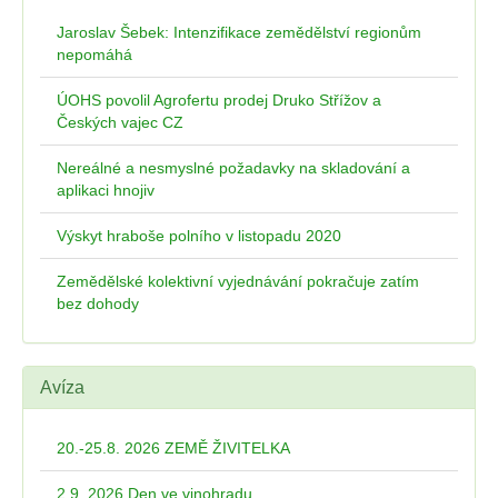
Jaroslav Šebek: Intenzifikace zemědělství regionům
nepomáhá
ÚOHS povolil Agrofertu prodej Druko Střížov a
Českých vajec CZ
Nereálné a nesmyslné požadavky na skladování a
aplikaci hnojiv
Výskyt hraboše polního v listopadu 2020
Zemědělské kolektivní vyjednávání pokračuje zatím
bez dohody
Avíza
20.-25.8. 2026 ZEMĚ ŽIVITELKA
2.9. 2026 Den ve vinohradu