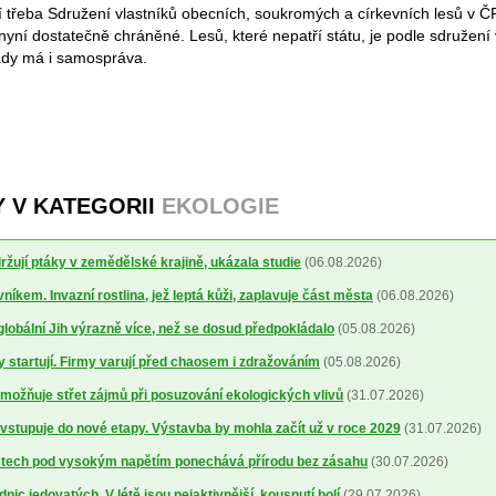
 třeba Sdružení vlastníků obecních, soukromých a církevních lesů v Č
 nyní dostatečně chráněné. Lesů, které nepatří státu, je podle sdružen
rady má i samospráva.
Y V KATEGORII
EKOLOGIE
žují ptáky v zemědělské krajině, ukázala studie
(06.08.2026)
níkem. Invazní rostlina, jež leptá kůži, zaplavuje část města
(06.08.2026)
 globální Jih výrazně více, než se dosud předpokládalo
(05.08.2026)
y startují. Firmy varují před chaosem i zdražováním
(05.08.2026)
možňuje střet zájmů při posuzování ekologických vlivů
(31.07.2026)
vstupuje do nové etapy. Výstavba by mohla začít už v roce 2029
(31.07.2026)
stech pod vysokým napětím ponechává přírodu bez zásahu
(30.07.2026)
ic jedovatých. V létě jsou nejaktivnější, kousnutí bolí
(29.07.2026)