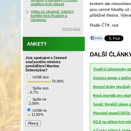
slintavky a kulhavky v Evropě,
krokem ale nesouhlasí
opatření proti nákaze
jsou cenné lokality už
Válka na Ukrajině: Válečný
přibližně třetina. Výh
konflikt mezi Ruskem a
Ukrajinou
Podle ČTK, red.
Archiv kauz
ANKETY
DALŠÍ ČLÁNK
Jste spokojeni s činností
současného ministra
zemědělství Martina
Tradiční záhumenky udr
Šebestyána?
Určitě ano
Ostrava bojuje s bolšev
79,38
%
Invazní druhy ohrožují
Spíše ano
6,7
%
Nová pravidla pro obal
Spíše ne
2,06
%
Senát: Nynější zákon u
Určitě ne
Plavební stupeň Děčín 
11,85
%
EG.D na některých mí
V Česku přibývá zápředn