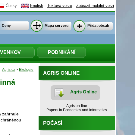
Česky
English
Textová verze
Zobrazit mobilní verzi
Ceny
Mapa serveru
Přidat obsah
VENKOV
PODNIKÁNÍ
Agris.cz
>
Ekologie
AGRIS ONLINE
jinná
Agris Online
Agris on-line
Papers in Economics and Informatics
á zahrnuje
7. chráněnou
POČASÍ