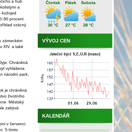
čichů a hub.
Čtvrtek
Pátek
Sobota
kolistými a
– kožojed
či 80 procent
příklad vzácný
30 °C
27 °C
28 °C
VÝVOJ CEN
R v zámeckém
 XIV. a také
 Dyje. Chráněná
být vyhlášena
n národní park,
tok je chráněná
stvo životního
tkne. Městský
ále zabývá
KALENDÁŘ
oni v červenci.
i. S tímto