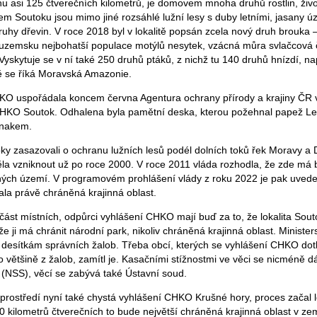
asi 125 čtverečních kilometrů, je domovem mnoha druhů rostlin, živo
outoku jsou mimo jiné rozsáhlé lužní lesy s duby letními, jasany úz
druhy dřevin. V roce 2018 byl v lokalitě popsán zcela nový druh brouka 
tuzemsku nejbohatší populace motýlů nesytek, vzácná můra svlačcová 
yskytuje se v ní také 250 druhů ptáků, z nichž tu 140 druhů hnízdí, na
itě se říká Moravská Amazonie.
KO uspořádala koncem června Agentura ochrany přírody a krajiny Č
CHKO Soutok. Odhalena byla pamětní deska, kterou požehnal papež Lev
znakem.
oky zasazovali o ochranu lužních lesů podél dolních toků řek Moravy a
ěla vzniknout už po roce 2000. V roce 2011 vláda rozhodla, že zde má 
ých území. V programovém prohlášení vlády z roku 2022 je pak uvede
ala právě chráněná krajinná oblast.
je část místních, odpůrci vyhlášení CHKO mají buď za to, že lokalita Sou
e ji má chránit národní park, nikoliv chráněná krajinná oblast. Minister
em desítkám správních žalob. Třeba obcí, kterých se vyhlášení CHKO do
 většině z žalob, zamítl je. Kasačními stížnostmi ve věci se nicméně d
 (NSS), věcí se zabývá také Ústavní soud.
 prostředí nyní také chystá vyhlášení CHKO Krušné hory, proces začal l
 kilometrů čtverečních to bude největší chráněná krajinná oblast v zem