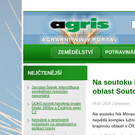
ZEMĚDĚLSTVÍ
POTRAVINÁ
NEJČTENĚJŠÍ
Na soutoku 
Jaroslav Šebek: Intenzifikace
oblast Sout
zemědělství regionům
nepomáhá
ÚOHS povolil Agrofertu prodej
04.07.2025 | Silvarium
Druko Střížov a Českých vajec
CZ
Na soutoku řek Moravy
největší komplex lužní
Nereálné a nesmyslné
požadavky na skladování a
krajinnou oblastí v ČR.
aplikaci hnojiv