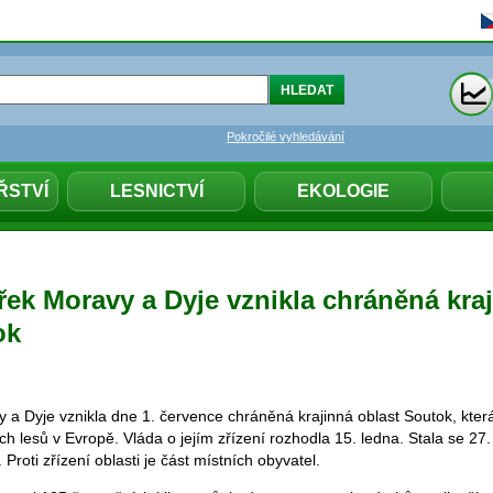
Pokročilé vyhledávání
ŘSTVÍ
LESNICTVÍ
EKOLOGIE
řek Moravy a Dyje vznikla chráněná kra
ok
 a Dyje vznikla dne 1. července chráněná krajinná oblast Soutok, kter
ch lesů v Evropě. Vláda o jejím zřízení rozhodla 15. ledna. Stala se 2
 Proti zřízení oblasti je část místních obyvatel.