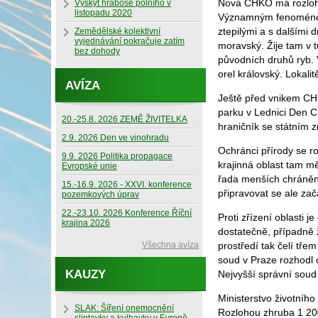
Nová CHKO má rozlohu 
Výskyt hraboše polního v
listopadu 2020
Významným fenoménem S
ztepilými a s dalšími 
Zemědělské kolektivní
vyjednávání pokračuje zatím
moravský. Žije tam v 
bez dohody
původních druhů ryb. V
orel královský. Lokal
AVÍZA
Ještě před vnikem CH
parku v Lednici Den 
20.-25.8. 2026 ZEMĚ ŽIVITELKA
hraničník se státním 
2.9. 2026 Den ve vinohradu
Ochránci přírody se r
9.9. 2026 Politika propagace
krajinná oblast tam m
Evropské unie
řada menších chráněn
15.-16.9. 2026 - XXVI. konference
připravovat se ale zač
pozemkových úprav
22.-23.10. 2026 Konference Říční
Proti zřízení oblasti 
krajina 2026
dostatečně, případně ž
Všechna avíza
prostředí tak čelí tř
soud v Praze rozhodl o
KAUZY
Nejvyšší správní soud
Ministerstvo životního
SLAK: Šíření onemocnění
Rozlohou zhruba 1 200