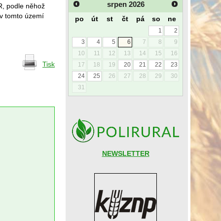
srpen
2026
R, podle něhož
í v tomto území
po
út
st
čt
pá
so
ne
1
2
3
4
5
6
7
8
9
10
11
12
13
14
15
16
Tisk
17
18
19
20
21
22
23
24
25
26
27
28
29
30
31
NEWSLETTER