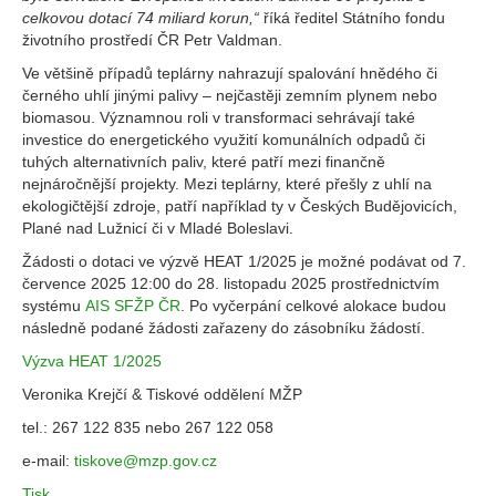
celkovou dotací 74 miliard korun,“
říká ředitel Státního fondu
životního prostředí ČR Petr Valdman.
Ve většině případů teplárny nahrazují spalování hnědého či
černého uhlí jinými palivy – nejčastěji zemním plynem nebo
biomasou. Významnou roli v transformaci sehrávají také
investice do energetického využití komunálních odpadů či
tuhých alternativních paliv, které patří mezi finančně
nejnáročnější projekty. Mezi teplárny, které přešly z uhlí na
ekologičtější zdroje, patří například ty v Českých Budějovicích,
Plané nad Lužnicí či v Mladé Boleslavi.
Žádosti o dotaci ve výzvě HEAT 1/2025 je možné podávat od 7.
července 2025 12:00 do 28. listopadu 2025 prostřednictvím
systému
AIS SFŽP ČR
. Po vyčerpání celkové alokace budou
následně podané žádosti zařazeny do zásobníku žádostí.
Výzva HEAT 1/2025
Veronika Krejčí & Tiskové oddělení MŽP
tel.: 267 122 835 nebo 267 122 058
e-mail:
tiskove@mzp.gov.cz
Tisk