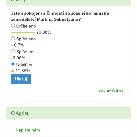
Jste spokojeni s činností současného ministra
zemědělství Martina Šebestyána?
Určitě ano
79,38
%
Spíše ano
6,7
%
Spíše ne
2,06
%
Určitě ne
11,85
%
Archiv Anket
O Agrisu
Napište nám