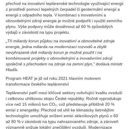
přechod na inovativní teplárenské technologie využívající energii
z prostředí pomocí tepelných čerpadel či geotermální energii a
energii z odpadního tepla. V kombinaci s inovativními a
obnovitelnými zdroji energie je možné podpořit i využití zemního
plynu. Výše podpory může dosáhnout až 60 % způsobilých
výdajů v závislosti na typu projektu.
„Tři miliardy korun půjdou na inovativní a obnovitelné zdroje
energie, jedna miliarda na modernizaci rozvodů a zbylé
nevyhrazené dvě miliardy korun je možné použít i na
kombinované projekty s obnovitelnými a inovativními zdroji
společně s přechodem na zdroje na zemní plyn,“
dodává ministr
Hladík.
Program HEAT je již od roku 2021 hlavním motorem
transformace českého teplárenství
Teplárenství patří mezi klíčové sektory ovlivňující kvalitu ovzduší
i celkovou uhlíkovou stopu České republiky. Ročně vyprodukuje
více než 15 milionů tun CO₂, což představuje přibližně 20 %
emisí z energetiky. Přechod od uhlí ke klimaticky šetrnějším
technologiím umožňuje snížení emisí skleníkových plynů o 60
až 80 % v závislosti na typu nahrazovaného zdroje, a zároveň
významně snižuje lokální znečištění ovzduší. Modernizace