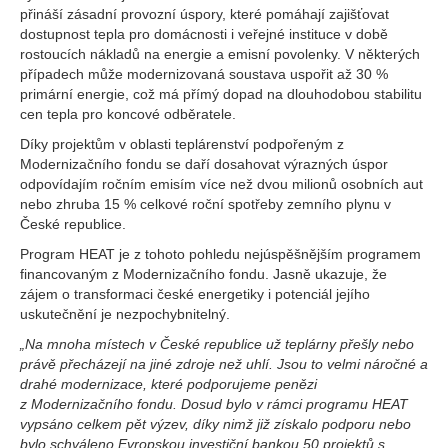
přináší zásadní provozní úspory, které pomáhají zajišťovat
dostupnost tepla pro domácnosti i veřejné instituce v době
rostoucích nákladů na energie a emisní povolenky. V některých
případech může modernizovaná soustava uspořit až 30 %
primární energie, což má přímý dopad na dlouhodobou stabilitu
cen tepla pro koncové odběratele.
Díky projektům v oblasti teplárenství podpořeným z
Modernizačního fondu se daří dosahovat výrazných úspor
odpovídajím ročním emisím více než dvou milionů osobních aut
nebo zhruba 15 % celkové roční spotřeby zemního plynu v
České republice.
Program HEAT je z tohoto pohledu nejúspěšnějším programem
financovaným z Modernizačního fondu. Jasně ukazuje, že
zájem o transformaci české energetiky i potenciál jejího
uskutečnění je nezpochybnitelný.
„Na mnoha místech v České republice už teplárny přešly nebo
právě přecházejí na jiné zdroje než uhlí. Jsou to velmi náročné a
drahé modernizace, které podporujeme penězi
z Modernizačního fondu. Dosud bylo v rámci programu HEAT
vypsáno celkem pět výzev, díky nimž již získalo podporu nebo
bylo schváleno Evropskou investiční bankou 50 projektů s