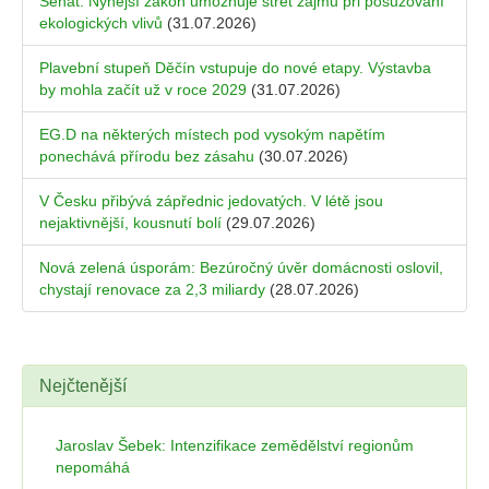
Senát: Nynější zákon umožňuje střet zájmů při posuzování
ekologických vlivů
(31.07.2026)
Plavební stupeň Děčín vstupuje do nové etapy. Výstavba
by mohla začít už v roce 2029
(31.07.2026)
EG.D na některých místech pod vysokým napětím
ponechává přírodu bez zásahu
(30.07.2026)
V Česku přibývá zápřednic jedovatých. V létě jsou
nejaktivnější, kousnutí bolí
(29.07.2026)
Nová zelená úsporám: Bezúročný úvěr domácnosti oslovil,
chystají renovace za 2,3 miliardy
(28.07.2026)
Nejčtenější
Jaroslav Šebek: Intenzifikace zemědělství regionům
nepomáhá