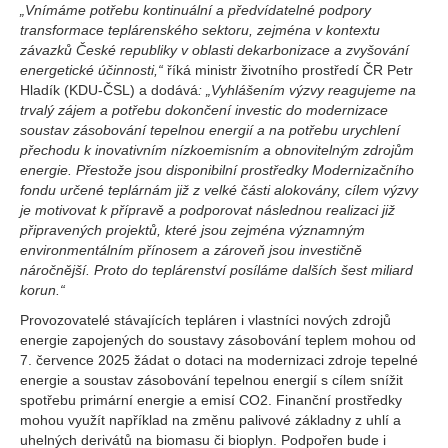
„Vnímáme potřebu kontinuální a předvídatelné podpory
transformace teplárenského sektoru, zejména v kontextu
závazků České republiky v oblasti dekarbonizace a zvyšování
energetické účinnosti,“
říká ministr životního prostředí ČR Petr
Hladík (KDU-ČSL) a dodává
: „Vyhlášením výzvy reagujeme na
trvalý zájem a potřebu dokončení investic do modernizace
soustav zásobování tepelnou energií a na potřebu urychlení
přechodu k inovativním nízkoemisním a obnovitelným zdrojům
energie. Přestože jsou disponibilní prostředky Modernizačního
fondu určené teplárnám již z velké části alokovány, cílem výzvy
je motivovat k přípravě a podporovat následnou realizaci již
připravených projektů, které jsou zejména významným
environmentálním přínosem a zároveň jsou investičně
náročnější. Proto do teplárenství posíláme dalších šest miliard
korun.“
Provozovatelé stávajících tepláren i vlastníci nových zdrojů
energie zapojených do soustavy zásobování teplem mohou od
7. července 2025 žádat o dotaci na modernizaci zdroje tepelné
energie a soustav zásobování tepelnou energií s cílem snížit
spotřebu primární energie a emisí CO2. Finanční prostředky
mohou využít například na změnu palivové základny z uhlí a
uhelných derivátů na biomasu či bioplyn. Podpořen bude i