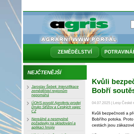
ZEMĚDĚLSTVÍ
POTRAVINÁ
NEJČTENĚJŠÍ
Kvůli bezpeč
Jaroslav Šebek: Intenzifikace
Bobří soutěs
zemědělství regionům
nepomáhá
ÚOHS povolil Agrofertu prodej
04.07.2025 | Lesy České re
Druko Střížov a Českých vajec
CZ
Kvůli bezpečnosti a p
Bobřího potoka. Proto
Nereálné a nesmyslné
požadavky na skladování a
cestách jsou zákazové
aplikaci hnojiv