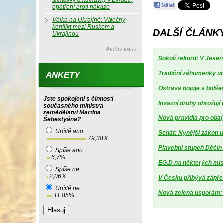
slintavky a kulhavky v Evropě,
opatření proti nákaze
Válka na Ukrajině: Válečný
konflikt mezi Ruskem a
DALŠÍ ČLÁNK
Ukrajinou
Archiv kauz
Sokolí rekord: V Jesen
Tradiční záhumenky udr
ANKETY
Ostrava bojuje s bolšev
Jste spokojeni s činností
Invazní druhy ohrožují
současného ministra
zemědělství Martina
Nová pravidla pro obal
Šebestyána?
Určitě ano
Senát: Nynější zákon u
79,38
%
Plavební stupeň Děčín 
Spíše ano
6,7
%
EG.D na některých mí
Spíše ne
2,06
%
V Česku přibývá zápředn
Určitě ne
Nová zelená úsporám: B
11,85
%