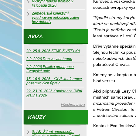
Kůrovec a voskovička 
Výskyt hraboše polního v
listopadu 2020
součástí evropsky výz
Zemědělské kolektivní
“Spadlé stromy koryto 
vyjednávání pokračuje zatím
bez dohody
které se nacházejí níž
“Proto je potřeba zasáh
lesní správce z Lesů 
AVÍZA
Dříví vytáhne speciáln
20.-25.8. 2026 ZEMĚ ŽIVITELKA
Stejnou techniku použí
několikadenních dešťů
2.9. 2026 Den ve vinohradu
pokračoval Chvála.
9.9. 2026 Politika propagace
Evropské unie
Kmeny se z koryta a bl
15.-16.9. 2026 - XXVI. konference
biodiverzitu.
pozemkových úprav
Akci připravují Lesy 
22.-23.10. 2026 Konference Říční
krajina 2026
místních samospráv.
možnostmi provádění 
Všechna avíza
s Petrem Chválou. Te
a dodržování zákazu v
KAUZY
Kontakt: Eva Jouklová
SLAK: Šíření onemocnění