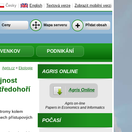
Česky
English
Textová verze
Zobrazit mobilní verzi
Ceny
Mapa serveru
Přidat obsah
VENKOV
PODNIKÁNÍ
Agris.cz
>
Ekologie
AGRIS ONLINE
ejnost
tředohoří
Agris Online
Agris on-line
Papers in Economics and Informatics
stromy kolem
šech přístupových
POČASÍ