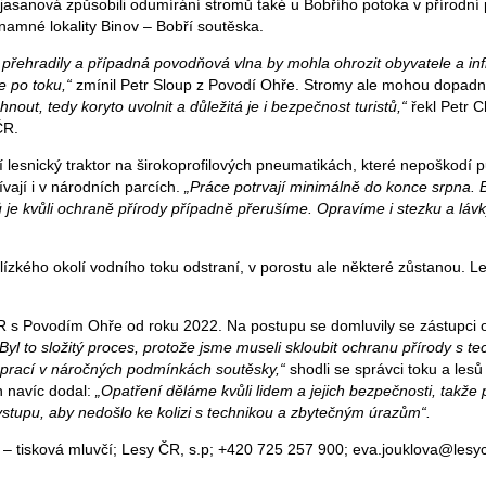
jasanová způsobili odumírání stromů také u Bobřího potoka v přírodní 
namné lokality Binov – Bobří soutěska.
přehradily a případná povodňová vlna by mohla ohrozit obyvatele a inf
e po toku,“
zmínil Petr Sloup z Povodí Ohře. Stromy ale mohou dopadno
nout, tedy koryto uvolnit a důležitá je i bezpečnost turistů,“
řekl Petr C
ČR.
í lesnický traktor na širokoprofilových pneumatikách, které nepoškodí 
vají i v národních parcích.
„Práce potrvají minimálně do konce srpna.
 je kvůli ochraně přírody případně přerušíme. Opravíme i stezku a lávk
ízkého okolí vodního toku odstraní, v porostu ale některé zůstanou. Le
ČR s Povodím Ohře od roku 2022. Na postupu se domluvily se zástupci o
„Byl to složitý proces, protože jsme museli skloubit ochranu přírody s t
prací v náročných podmínkách soutěsky,“
shodli se správci toku a lesů
n navíc dodal:
„Opatření děláme kvůli lidem a jejich bezpečnosti, takže
stupu, aby nedošlo ke kolizi s technikou a zbytečným úrazům“.
 – tisková mluvčí; Lesy ČR, s.p; +420 725 257 900; eva.jouklova@lesyc