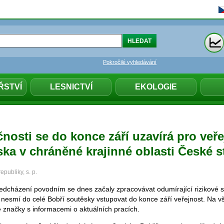
Pokročilé vyhledávání
ŘSTVÍ
LESNICTVÍ
EKOLOGIE
nosti se do konce září uzavírá pro veř
ka v chráněné krajinné oblasti České s
publiky, s. p.
ředcházení povodním se dnes začaly zpracovávat odumírající rizikové 
 nesmí do celé Bobří soutěsky vstupovat do konce září veřejnost. Na v
 značky s informacemi o aktuálních pracích.