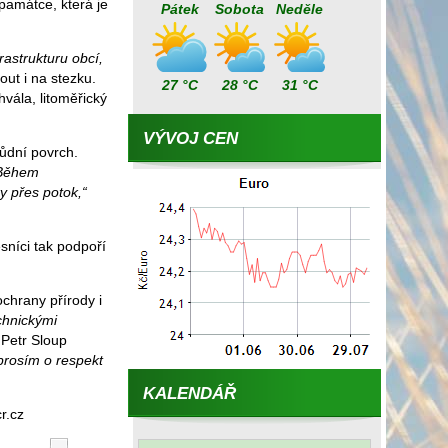
památce, která je
Pátek
Sobota
Neděle
rastrukturu obcí,
ut i na stezku.
27 °C
28 °C
31 °C
hvála, litoměřický
VÝVOJ CEN
půdní povrch.
 Během
y přes potok,“
sníci tak podpoří
chrany přírody i
echnickými
 Petr Sloup
 prosím o respekt
KALENDÁŘ
r.cz