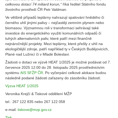
celkovou dotací 74 miliard korun,“
říká ředitel Státního fondu
životního prostředí ČR Petr Valdman.
Ve většině případů teplárny nahrazují spalování hnědého či
černého uhlí jinými palivy – nejčastěji zemním plynem nebo
biomasou. Významnou roli v transformaci sehrávají také
investice do energetického využití komunálních odpadů či
tuhých alternativních paliv, které patří mezi finančně
nejnáročnější projekty. Mezi teplárny, které přešly z uhlí na
ekologičtější zdroje, patří například ty v Českých Budějovicích,
Plané nad Lužnicí či v Mladé Boleslavi.
Žádosti o dotaci ve výzvě HEAT 1/2025 je možné podávat od 7.
července 2025 12:00 do 28. listopadu 2025 prostřednictvím
systému
AIS SFŽP ČR
. Po vyčerpání celkové alokace budou
následně podané žádosti zařazeny do zásobníku žádostí.
Výzva HEAT 1/2025
Veronika Krejčí & Tiskové oddělení MŽP
tel.: 267 122 835 nebo 267 122 058
e-mail:
tiskove@mzp.gov.cz
Tisk