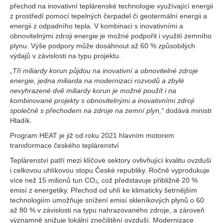
přechod na inovativní teplárenské technologie využívající energii
z prostředí pomocí tepelných čerpadel či geotermální energii a
energii z odpadního tepla. V kombinaci s inovativními a
obnovitelnými zdroji energie je možné podpořit i využití zemního
plynu. Výše podpory může dosáhnout až 60 % způsobilých
výdajů v závislosti na typu projektu.
„Tři miliardy korun půjdou na inovativní a obnovitelné zdroje
energie, jedna miliarda na modernizaci rozvodů a zbylé
nevyhrazené dvě miliardy korun je možné použít i na
kombinované projekty s obnovitelnými a inovativními zdroji
společně s přechodem na zdroje na zemní plyn,“
dodává ministr
Hladík.
Program HEAT je již od roku 2021 hlavním motorem
transformace českého teplárenství
Teplárenství patří mezi klíčové sektory ovlivňující kvalitu ovzduší
i celkovou uhlíkovou stopu České republiky. Ročně vyprodukuje
více než 15 milionů tun CO₂, což představuje přibližně 20 %
emisí z energetiky. Přechod od uhlí ke klimaticky šetrnějším
technologiím umožňuje snížení emisí skleníkových plynů o 60
až 80 % v závislosti na typu nahrazovaného zdroje, a zároveň
významně snižuje lokální znečištění ovzduší. Modernizace