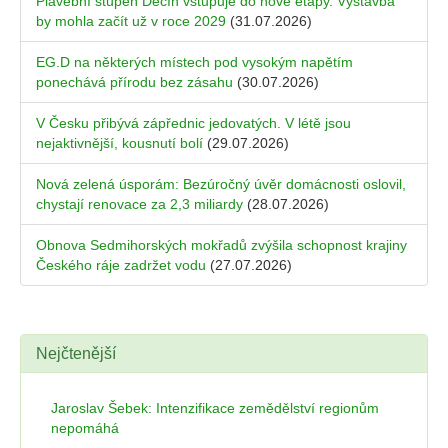
Plavební stupeň Děčín vstupuje do nové etapy. Výstavba
by mohla začít už v roce 2029
(31.07.2026)
EG.D na některých místech pod vysokým napětím
ponechává přírodu bez zásahu
(30.07.2026)
V Česku přibývá zápřednic jedovatých. V létě jsou
nejaktivnější, kousnutí bolí
(29.07.2026)
Nová zelená úsporám: Bezúročný úvěr domácnosti oslovil,
chystají renovace za 2,3 miliardy
(28.07.2026)
Obnova Sedmihorských mokřadů zvýšila schopnost krajiny
Českého ráje zadržet vodu
(27.07.2026)
Nejčtenější
Jaroslav Šebek: Intenzifikace zemědělství regionům
nepomáhá