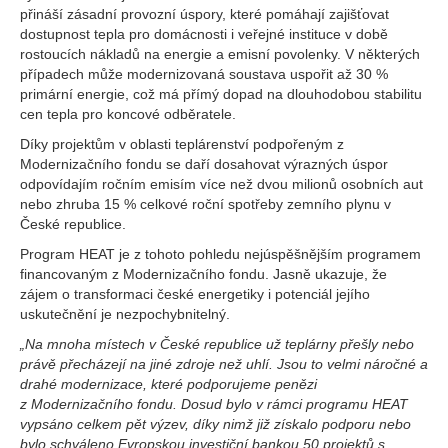
přináší zásadní provozní úspory, které pomáhají zajišťovat
dostupnost tepla pro domácnosti i veřejné instituce v době
rostoucích nákladů na energie a emisní povolenky. V některých
případech může modernizovaná soustava uspořit až 30 %
primární energie, což má přímý dopad na dlouhodobou stabilitu
cen tepla pro koncové odběratele.
Díky projektům v oblasti teplárenství podpořeným z
Modernizačního fondu se daří dosahovat výrazných úspor
odpovídajím ročním emisím více než dvou milionů osobních aut
nebo zhruba 15 % celkové roční spotřeby zemního plynu v
České republice.
Program HEAT je z tohoto pohledu nejúspěšnějším programem
financovaným z Modernizačního fondu. Jasně ukazuje, že
zájem o transformaci české energetiky i potenciál jejího
uskutečnění je nezpochybnitelný.
„Na mnoha místech v České republice už teplárny přešly nebo
právě přecházejí na jiné zdroje než uhlí. Jsou to velmi náročné a
drahé modernizace, které podporujeme penězi
z Modernizačního fondu. Dosud bylo v rámci programu HEAT
vypsáno celkem pět výzev, díky nimž již získalo podporu nebo
bylo schváleno Evropskou investiční bankou 50 projektů s