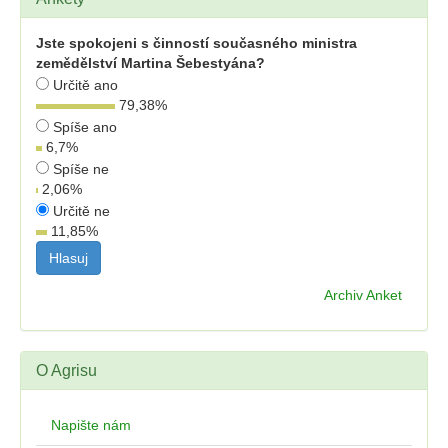
Jste spokojeni s činností současného ministra
zemědělství Martina Šebestyána?
Určitě ano
79,38
%
Spíše ano
6,7
%
Spíše ne
2,06
%
Určitě ne
11,85
%
Archiv Anket
O Agrisu
Napište nám