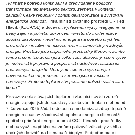
„Vnímáme potřebu kontinuální a předvídatelné podpory
transformace teplárenského sektoru, zejména v kontextu
závazků České republiky v oblasti dekarbonizace a zvyšování
energetické účinnosti,“
říká ministr životního prostředí ČR Petr
Hladík (KDU-ČSL) a dodává
: „Vyhlášením výzvy reagujeme na
trvalý zájem a potřebu dokončení investic do modernizace
soustav zásobování tepelnou energií a na potřebu urychlení
přechodu k inovativním nízkoemisním a obnovitelným zdrojům
energie. Přestože jsou disponibilní prostředky Modernizačního
fondu určené teplárnám již z velké části alokovány, cílem výzvy
je motivovat k přípravě a podporovat následnou realizaci již
připravených projektů, které jsou zejména významným
environmentálním přínosem a zároveň jsou investičně
náročnější. Proto do teplárenství posíláme dalších šest miliard
korun.“
Provozovatelé stávajících tepláren i vlastníci nových zdrojů
energie zapojených do soustavy zásobování teplem mohou od
7. července 2025 žádat o dotaci na modernizaci zdroje tepelné
energie a soustav zásobování tepelnou energií s cílem snížit
spotřebu primární energie a emisí CO2. Finanční prostředky
mohou využít například na změnu palivové základny z uhlí a
uhelných derivátů na biomasu či bioplyn. Podpořen bude i