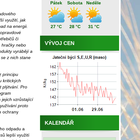
Pátek
Sobota
Neděle
padového
í využití, jak
pad na energii.
27 °C
28 °C
31 °C
t opravdové
třebičů či
VÝVOJ CEN
k, hračky nebo
odukty vyrábějí a
 se z nich stane
 principu
 kritických
 plýtvání. Pro
rogram
ejich vzrůstající
yužívání proto
ce ochrany
KALENDÁŘ
ého odpadu a
ů lepší využití