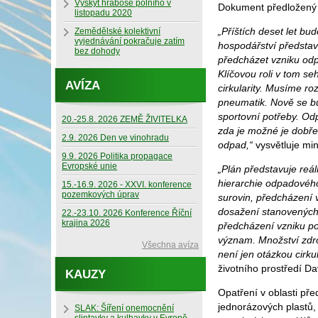
Výskyt hraboše polního v
Dokument předložený m
listopadu 2020
„Příštích deset let b
Zemědělské kolektivní
vyjednávání pokračuje zatím
hospodářství představu
bez dohody
předcházet vzniku odpa
Klíčovou roli v tom s
AVÍZA
cirkularity. Musíme roz
pneumatik. Nově se bud
sportovní potřeby. Od
20.-25.8. 2026 ZEMĚ ŽIVITELKA
zda je možné je dobře
2.9. 2026 Den ve vinohradu
odpad,“
vysvětluje min
9.9. 2026 Politika propagace
Evropské unie
„Plán představuje reá
hierarchie odpadového
15.-16.9. 2026 - XXVI. konference
pozemkových úprav
surovin, předcházení v
dosažení stanovených 
22.-23.10. 2026 Konference Říční
krajina 2026
předcházení vzniku pot
význam. Množství zdro
Všechna avíza
není jen otázkou cirk
životního prostředí Da
KAUZY
Opatření v oblasti př
jednorázových plastů,
SLAK: Šíření onemocnění