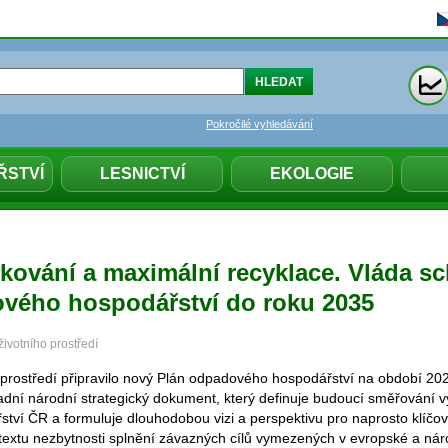
Pokročilé vyhledávání
ŘSTVÍ
LESNICTVÍ
EKOLOGIE
kování a maximální recyklace. Vláda sc
vého hospodářství do roku 2035
životního prostředí
o prostředí připravilo nový Plán odpadového hospodářství na období 2
adní národní strategický dokument, který definuje budoucí směřování v
ví ČR a formuluje dlouhodobou vizi a perspektivu pro naprosto klíčov
textu nezbytnosti splnění závazných cílů vymezených v evropské a národ