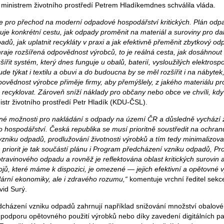
inistrem životního prostředí Petrem Hladíkemdnes schválila vláda.
ude pro přechod na moderní odpadové hospodářství kritických. Plán od
je konkrétní cestu, jak odpady proměnit na materiál a suroviny pro dalš
dů, jak uplatnit recykláty v praxi a jak efektivně přeměnit zbytkový od
ehraje rozšířená odpovědnost výrobců, to je reálná cesta, jak dosáhnou
šířit systém, který dnes funguje u obalů, baterií, vysloužilých elektrospo
e týkat i textilu a obuvi a do budoucna by se měl rozšířit i na nábyte
povědnost výrobce přiměje firmy, aby přemýšlely, z jakého materiálu pr
 recyklovat. Zároveň sníží náklady pro občany nebo obce ve chvíli, kdy
istr životního prostředí Petr Hladík (KDU-ČSL).
lné možnosti pro nakládání s odpady na území ČR a důsledně vychází z
 hospodářství. Česká republika se musí prioritně soustředit na ochranu
zniku odpadů, prodlužování životnosti výrobků a tím tedy minimalizovat
priorit je tak součástí plánu i Program předcházení vzniku odpadů, P
ravinového odpadu a rovněž je reflektována oblast kritických surovin a j
jů, které máme k dispozici, je omezené — jejich efektivní a opětovné v
ulární ekonomiky, ale i zdravého rozumu,“
komentuje vrchní ředitel sek
vid Surý.
edcházení vzniku odpadů zahrnují například snižování množství obalov
 podporu opětovného použití výrobků nebo díky zavedení digitálních pas