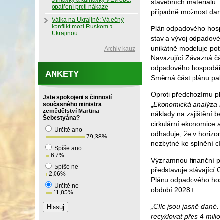
slintavky a kulhavky v Evropě,
stavebních materiálů.
opatření proti nákaze
případně možnost darov
Válka na Ukrajině: Válečný
konflikt mezi Ruskem a
Plán odpadového hospo
Ukrajinou
stav a vývoj odpadové
unikátně modeluje pot
Archiv kauz
Navazující Závazná čá
odpadového hospodářst
ANKETY
Směrná část plánu pak
Oproti předchozímu pl
Jste spokojeni s činností
„
Ekonomická analýza 
současného ministra
zemědělství Martina
náklady na zajištění 
Šebestyána?
cirkulární ekonomice 
Určitě ano
odhaduje, že v horizo
79,38
%
nezbytné ke splnění c
Spíše ano
6,7
%
Významnou finanční po
Spíše ne
představuje stávající
2,06
%
Plánu odpadového hos
Určitě ne
období 2028+.
11,85
%
„Cíle jsou jasně dan
recyklovat přes 4 mil