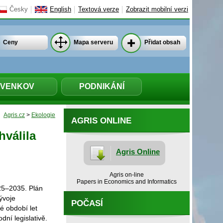
Česky
English
Textová verze
Zobrazit mobilní verzi
Ceny
Mapa serveru
Přidat obsah
VENKOV
PODNIKÁNÍ
Agris.cz
>
Ekologie
AGRIS ONLINE
hválila
Agris Online
Agris on-line
Papers in Economics and Informatics
025–2035. Plán
ývoje
POČASÍ
é období let
ní legislativě.