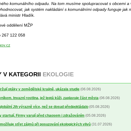
ěsného komunálního odpadu. Na tom musíme spolupracovat s obcemi a
yhodnocovat, jak systém nakládání s komunálními odpady funguje jak n
ává ministr Hladík.
kové oddělení MŽP
o 267 122 058
ov.cz
Y V KATEGORII
EKOLOGIE
žují ptáky v zemědělské krajině, ukázala studie
(06.08.2026)
níkem. Invazní rostlina, jež leptá kůži, zaplavuje část města
(06.08.2026)
 globální Jih výrazně více, než se dosud předpokládalo
(05.08.2026)
y startují. Firmy varují před chaosem i zdražováním
(05.08.2026)
možňuje střet zájmů při posuzování ekologických vlivů
(31.07.2026)