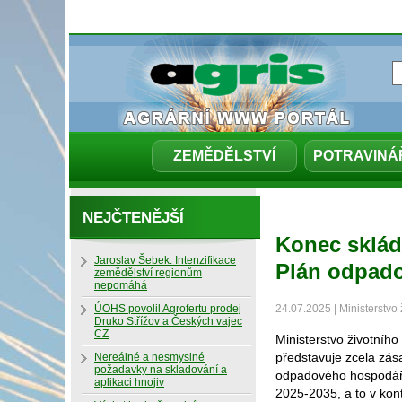
ZEMĚDĚLSTVÍ
POTRAVINÁ
NEJČTENĚJŠÍ
Konec sklád
Jaroslav Šebek: Intenzifikace
Plán odpado
zemědělství regionům
nepomáhá
ÚOHS povolil Agrofertu prodej
24.07.2025 | Ministerstvo 
Druko Střížov a Českých vajec
CZ
Ministerstvo životníh
představuje zcela zás
Nereálné a nesmyslné
požadavky na skladování a
odpadového hospodářst
aplikaci hnojiv
2025-2035, a to v kon