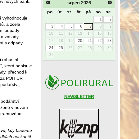
avinových bank,
srpen
2026
po
út
st
čt
pá
so
ne
ně vyhodnocuje
1
2
ů, a zcela
3
4
5
6
7
8
9
mi odpady.
10
11
12
13
14
15
16
e a zásady
17
18
19
20
21
22
23
ní s odpady.
24
25
26
27
28
29
30
31
i robustní
5
“, která popisuje
ady, přechod k
alýza POH ČR
podářství,
NEWSLETTER
spodářství
sažené v novém
rogramového
tavu, kdy budeme
ládkách neskončí