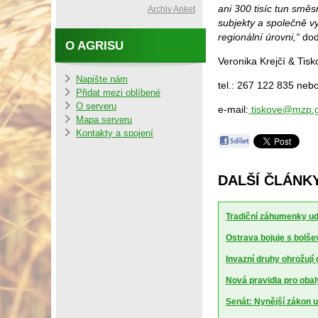
ani 300 tisíc tun sm
Archiv Anket
subjekty a společně v
regionální úrovni,“
dod
O AGRISU
Veronika Krejčí & Tis
Napište nám
tel.: 267 122 835 neb
Přidat mezi oblíbené
O serveru
e-mail:
tiskove@mzp.g
Mapa serveru
Kontakty a spojení
DALŠÍ ČLÁNK
Tradiční záhumenky udr
Ostrava bojuje s bolšev
Invazní druhy ohrožují
Nová pravidla pro obal
Senát: Nynější zákon u