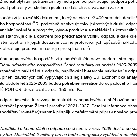
 Zmenšit plýtvání potravinami by měla pomoci pokračující podpora potr
at potraviny ze školních jídelen či dalších stravovacích zařízení.
dářství je rozsáhlý dokument, který na více než 400 stranách detail
ho hospodářství ČR, podrobně analyzuje toky jednotlivých druhů odpad
enciální scénáře a prognózy vývoje produkce a nakládání s komunální
st stanovuje cíle a opatření pro předcházení vzniku odpadu a dále cíl
ví, opatření k jejich dosažení včetně preferovaných způsobů nakládá
 obsahuje především nástroje pro splnění cílů.
ánu odpadového hospodářství je součástí této nové moderní strategie 
Plánu odpadového hospodářství České republiky na období 2025-203
bezpečného nakládání s odpady, naplňování hierarchie nakládání s odp
a plnění závazných cílů vyplývajících z legislativy EU. Ekonomická an
ntu období let 2025-2035 budou potřebné investice do odpadového hos
ílů POH ČR, dosahovat až cca 159 mld. Kč.
dporu investic do rozvoje infrastruktury odpadového a oběhového ho
 Operační program Životní prostředí 2021-2027. Detailní informace ob
podářství rovněž významně přispějí k zefektivnění připrav nového p
é. Například u komunálního odpadu se chceme v roce 2035 dostat do s
iony tun. Maximálně 2 miliony tun se bude energeticky využívat a na sk