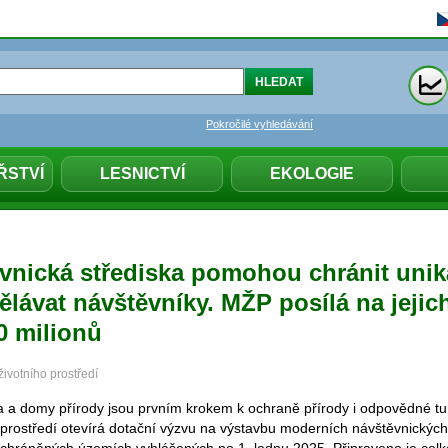
Pokročilé vyhledávání
ŘSTVÍ
LESNICTVÍ
EKOLOGIE
vnická střediska pomohou chránit unik
dělávat návštěvníky. MŽP posílá na jejic
0 milionů
životního prostředí
a a domy přírody jsou prvním krokem k ochraně přírody i odpovědné tur
o prostředí otevírá dotační výzvu na výstavbu moderních návštěvnických