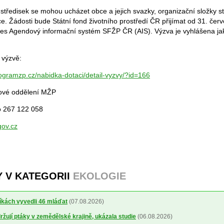
tředisek se mohou ucházet obce a jejich svazky, organizační složky st
e. Žádosti bude Státní fond životního prostředí ČR přijímat od 31. čer
řes Agendový informační systém SFŽP ČR (AIS). Výzva je vyhlášena ja
 výzvě:
ogramzp.cz/nabidka-dotaci/detail-vyzvy/?id=166
kové oddělení MŽP
o 267 122 058
ov.cz
Y V KATEGORII
EKOLOGIE
íkách vyvedli 46 mláďat
(07.08.2026)
žují ptáky v zemědělské krajině, ukázala studie
(06.08.2026)