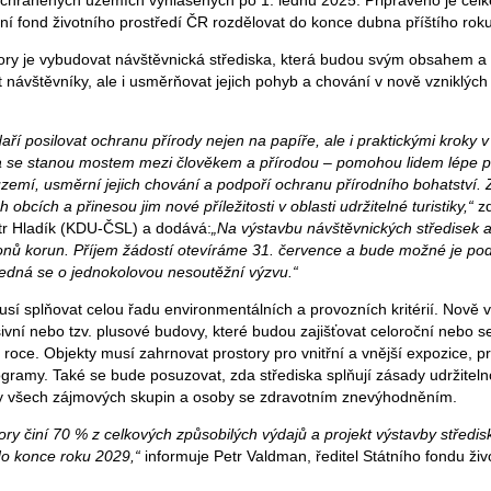
 chráněných územích vyhlášených po 1. lednu 2025. Připraveno je cel
ní fond životního prostředí ČR rozdělovat do konce dubna příštího roku
ry je vybudovat návštěvnická střediska, která budou svým obsahem a 
t návštěvníky, ale i usměrňovat jejich pohyb a chování v nově vzniklýc
ří posilovat ochranu přírody nejen na papíře, ale i praktickými kroky 
ka se stanou mostem mezi člověkem a přírodou – pomohou lidem lépe 
emí, usměrní jejich chování a podpoří ochranu přírodního bohatství. 
h obcích a přinesou jim nové příležitosti v oblasti udržitelné turistiky,“
zd
etr Hladík (KDU-ČSL) a dodává:
„Na výstavbu návštěvnických středisek 
lionů korun. Příjem žádostí otevíráme 31. července a bude možné je po
Jedná se o jednokolovou nesoutěžní výzvu.“
sí splňovat celou řadu environmentálních a provozních kritérií. Nově
sivní nebo tzv. plusové budovy, které budou zajišťovat celoroční nebo 
roce. Objekty musí zahrnovat prostory pro vnitřní a vnější expozice, pro
ogramy. Také se bude posuzovat, zda střediska splňují zásady udržiteln
ky všech zájmových skupin a osoby se zdravotním znevýhodněním.
ry činí 70 % z celkových způsobilých výdajů a projekt výstavby středis
do konce roku 2029,“
informuje Petr Valdman, ředitel Státního fondu živ