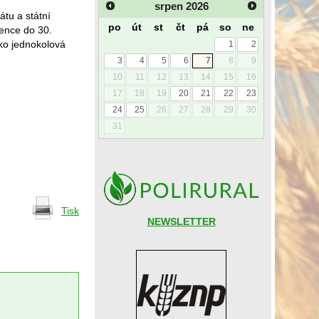
srpen
2026
átu a státní
po
út
st
čt
pá
so
ne
vence do 30.
ko jednokolová
1
2
3
4
5
6
7
8
9
10
11
12
13
14
15
16
17
18
19
20
21
22
23
24
25
26
27
28
29
30
31
Tisk
NEWSLETTER