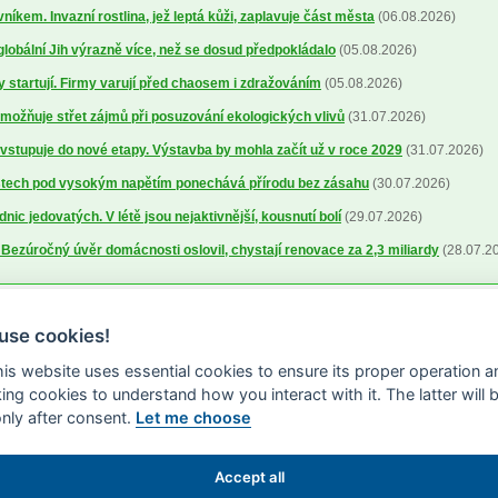
níkem. Invazní rostlina, jež leptá kůži, zaplavuje část města
(06.08.2026)
 globální Jih výrazně více, než se dosud předpokládalo
(05.08.2026)
y startují. Firmy varují před chaosem i zdražováním
(05.08.2026)
možňuje střet zájmů při posuzování ekologických vlivů
(31.07.2026)
vstupuje do nové etapy. Výstavba by mohla začít už v roce 2029
(31.07.2026)
stech pod vysokým napětím ponechává přírodu bez zásahu
(30.07.2026)
ic jedovatých. V létě jsou nejaktivnější, kousnutí bolí
(29.07.2026)
ezúročný úvěr domácnosti oslovil, chystají renovace za 2,3 miliardy
(28.07.2
use cookies!
this website uses essential cookies to ensure its proper operation a
king cookies to understand how you interact with it. The latter will 
only after consent.
Let me choose
Accept all
S 2000-2026 -
ISSN 1213-1369
- Publikování a šíření obsahu agrárního WWW por