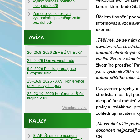
velkoplošných zvláště
Výskyt hraboše polního v
listopadu 2020
korun, které bude Stát
Zemědělské kolektivní
Účelem finanční podpo
vyjednávání pokračuje zatím
bez dohody
informovat a vzděláva
územích.
AVÍZA
„Těší mě, že se nám da
návštěvnická středis
hodnotě chráněných úz
20.-25.8. 2026 ZEMĚ ŽIVITELKA
kvalitu života v okolníc
2.9. 2026 Den ve vinohradu
životního prostředí P
9.9. 2026 Politika propagace
jsme vyčlenili 200 mi
Evropské unie
dubna příštího roku. 
15.-16.9. 2026 - XXVI. konference
pozemkových úprav
Podpořené projekty mu
22.-23.10. 2026 Konference Říční
střediska musí být pa
krajina 2026
alespoň šest měsíců v 
prvky a vzdělávací pr
Všechna avíza
zohledňují návštěvní
KAUZY
„Maximální výše podpo
dokončen nejpozději 
SLAK: Šíření onemocnění
ČR.