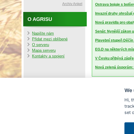
Archiv Anket
Ostrava bojuje s bolšev
Invazní druhy ohrožují
O AGRISU
Nová pravidla pro obal
Senát: Nynější zákon u
Napište nám
Přidat mezi oblíbené
Plavební stupeň Děčín 
O serveru
EG.D na některých mí
Mapa serveru
Kontakty a spojení
V Česku přibývá zápředn
Nová zelená úsporám: B
We 
Hi, 
trac
set 
© Copyright AGRI