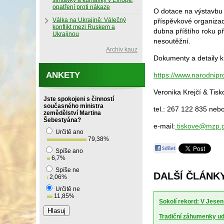
slintavky a kulhavky v Evropě,
opatření proti nákaze
O dotace na výstavbu s
Válka na Ukrajině: Válečný
příspěvkové organizac
konflikt mezi Ruskem a
dubna příštího roku p
Ukrajinou
nesoutěžní.
Archiv kauz
Dokumenty a detaily k
ANKETY
https://www.narodnipr
Veronika Krejčí & Tis
Jste spokojeni s činností
současného ministra
tel.: 267 122 835 neb
zemědělství Martina
Šebestyána?
e-mail:
tiskove@mzp.g
Určitě ano
79,38
%
Spíše ano
6,7
%
Spíše ne
DALŠÍ ČLÁNK
2,06
%
Určitě ne
11,85
%
Sokolí rekord: V Jesen
Tradiční záhumenky udr