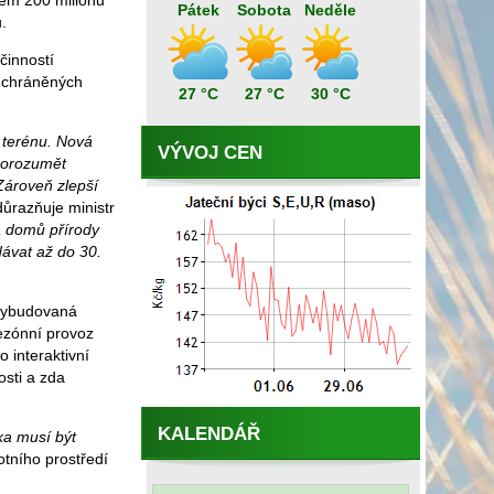
kem 200 milionů
Pátek
Sobota
Neděle
.
činností
h chráněných
27 °C
27 °C
30 °C
v terénu. Nová
VÝVOJ CEN
porozumět
Zároveň zlepší
ůrazňuje ministr
a domů přírody
dávat až do 30.
 vybudovaná
sezónní provoz
 interaktivní
osti a zda
KALENDÁŘ
ka musí být
otního prostředí