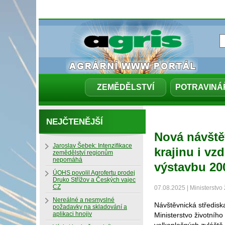
ZEMĚDĚLSTVÍ
POTRAVINÁ
NEJČTENĚJŠÍ
Nová návště
Jaroslav Šebek: Intenzifikace
krajinu i vz
zemědělství regionům
nepomáhá
výstavbu 20
ÚOHS povolil Agrofertu prodej
Druko Střížov a Českých vajec
CZ
07.08.2025 | Ministerstvo 
Nereálné a nesmyslné
Návštěvnická středisk
požadavky na skladování a
aplikaci hnojiv
Ministerstvo životníh