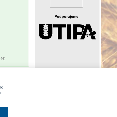
Podporujeme
026)
Agrární WWW portál AGRIS vznikl v roce 1999 na základě
nd
spolupráce
České zemědělské univerzity v Praze
s
Ministerstvem zemědělství ČR
be
tálu AGRIS je možné