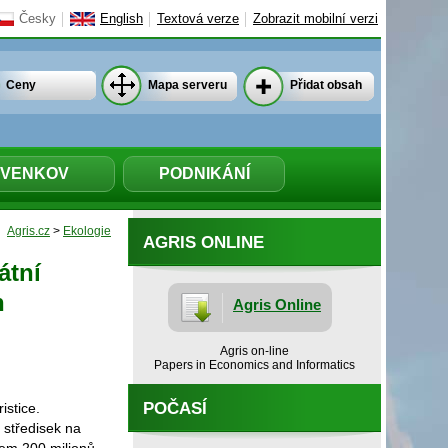
Česky
English
Textová verze
Zobrazit mobilní verzi
Ceny
Mapa serveru
Přidat obsah
VENKOV
PODNIKÁNÍ
Agris.cz
>
Ekologie
AGRIS ONLINE
átní
h
Agris Online
Agris on-line
Papers in Economics and Informatics
POČASÍ
istice.
 středisek na