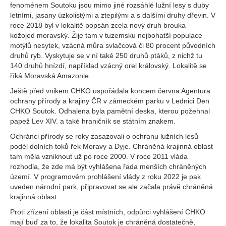
fenoménem Soutoku jsou mimo jiné rozsáhlé lužní lesy s duby
letními, jasany úzkolistými a ztepilými a s dalšími druhy dřevin. V
roce 2018 byl v lokalitě popsán zcela nový druh brouka –
kožojed moravský. Žije tam v tuzemsku nejbohatší populace
motýlů nesytek, vzácná můra svlačcová či 80 procent původních
druhů ryb. Vyskytuje se v ní také 250 druhů ptáků, z nichž tu
140 druhů hnízdí, například vzácný orel královský. Lokalitě se
říká Moravská Amazonie.
Ještě před vnikem CHKO uspořádala koncem června Agentura
ochrany přírody a krajiny ČR v zámeckém parku v Lednici Den
CHKO Soutok. Odhalena byla pamětní deska, kterou požehnal
papež Lev XIV. a také hraničník se státním znakem.
Ochránci přírody se roky zasazovali o ochranu lužních lesů
podél dolních toků řek Moravy a Dyje. Chráněná krajinná oblast
tam měla vzniknout už po roce 2000. V roce 2011 vláda
rozhodla, že zde má být vyhlášena řada menších chráněných
území. V programovém prohlášení vlády z roku 2022 je pak
uveden národní park, připravovat se ale začala právě chráněná
krajinná oblast.
Proti zřízení oblasti je část místních, odpůrci vyhlášení CHKO
mají buď za to, že lokalita Soutok je chráněná dostatečně,