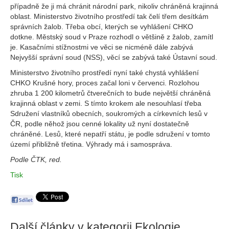
případně že ji má chránit národní park, nikoliv chráněná krajinná
oblast. Ministerstvo životního prostředí tak čelí třem desítkám
správních žalob. Třeba obcí, kterých se vyhlášení CHKO
dotkne. Městský soud v Praze rozhodl o většině z žalob, zamítl
je. Kasačními stížnostmi ve věci se nicméně dále zabývá
Nejvyšší správní soud (NSS), věcí se zabývá také Ústavní soud.
Ministerstvo životního prostředí nyní také chystá vyhlášení
CHKO Krušné hory, proces začal loni v červenci. Rozlohou
zhruba 1 200 kilometrů čtverečních to bude největší chráněná
krajinná oblast v zemi. S tímto krokem ale nesouhlasí třeba
Sdružení vlastníků obecních, soukromých a církevních lesů v
ČR, podle něhož jsou cenné lokality už nyní dostatečně
chráněné. Lesů, které nepatří státu, je podle sdružení v tomto
území přibližně třetina. Výhrady má i samospráva.
Podle ČTK, red.
Tisk
Další články v kategorii
Ekologie