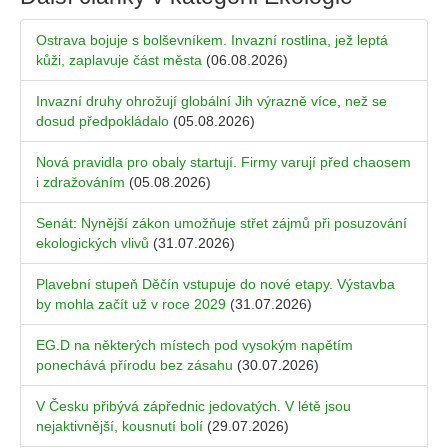
Ostrava bojuje s bolševníkem. Invazní rostlina, jež leptá
kůži, zaplavuje část města
(06.08.2026)
Invazní druhy ohrožují globální Jih výrazně více, než se
dosud předpokládalo
(05.08.2026)
Nová pravidla pro obaly startují. Firmy varují před chaosem
i zdražováním
(05.08.2026)
Senát: Nynější zákon umožňuje střet zájmů při posuzování
ekologických vlivů
(31.07.2026)
Plavební stupeň Děčín vstupuje do nové etapy. Výstavba
by mohla začít už v roce 2029
(31.07.2026)
EG.D na některých místech pod vysokým napětím
ponechává přírodu bez zásahu
(30.07.2026)
V Česku přibývá zápřednic jedovatých. V létě jsou
nejaktivnější, kousnutí bolí
(29.07.2026)