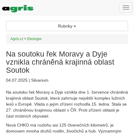
Togg
navi
Rubriky
Agris.cz
>
Ekologie
Na soutoku řek Moravy a Dyje
vznikla chráněná krajinná oblast
Soutok
04.07.2025 | Silvarium
Na soutoku řek Moravy a Dyje vznikla dne 1. července chráněná
krajinná oblast Soutok, která zahrnuje největší komplex lužních
lesů v Evropě. Vláda o jejím zřízení rozhodla 15. ledna. Stala se
27. chráněnou krajinnou oblastí v ČR. Proti zřízení oblasti je
část místních obyvatel.
Nová CHKO má rozlohu asi 125 čtverečních kilometrů, je
domovem mnoha druhů rostlin, živočichů a hub. Významným