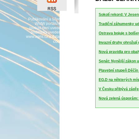
2026 -
ISSN
1213-
Sokolí rekord: V Jesen
1369
-
Publikování a šíření obsahu agrárního
WWW portálu AGRIS je možné
Tradiční záhumenky udr
(pokud není uvedeno jinak) pouze za
podmínky uvedení zdroje v podobě
Ostrava bojuje s bolšev
www.agris.cz a data publikace v AGRISu.
cookies
Invazní druhy ohrožují
Nová pravidla pro obal
Senát: Nynější zákon u
Plavební stupeň Děčín 
EG.D na některých mí
V Česku přibývá zápředn
Nová zelená úsporám: B