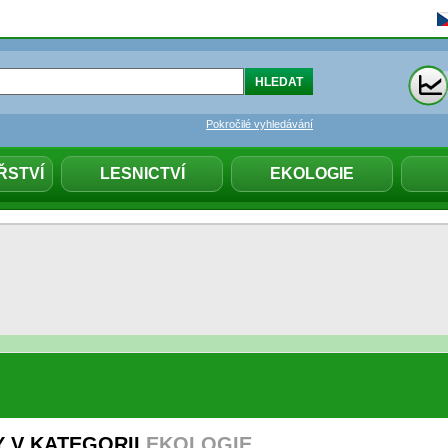
Pokročilé vyhledávání
ŘSTVÍ
LESNICTVÍ
EKOLOGIE
před dopady změny klimatu na zdraví v
isi
Y V KATEGORII
EKOLOGIE