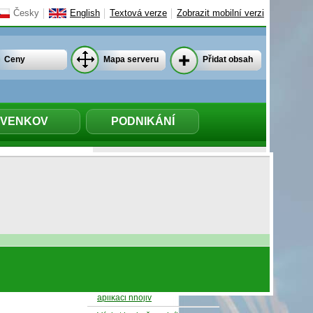
Česky
English
Textová verze
Zobrazit mobilní verzi
Ceny
Mapa serveru
Přidat obsah
VENKOV
PODNIKÁNÍ
Agris.cz
>
Ekologie
NEJČTENĚJŠÍ
 Evropě a
Jaroslav Šebek: Intenzifikace
zemědělství regionům
nepomáhá
ÚOHS povolil Agrofertu prodej
Druko Střížov a Českých vajec
CZ
Tisk
Nereálné a nesmyslné
požadavky na skladování a
aplikaci hnojiv