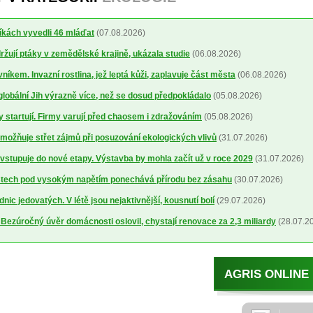
íkách vyvedli 46 mláďat
(07.08.2026)
žují ptáky v zemědělské krajině, ukázala studie
(06.08.2026)
níkem. Invazní rostlina, jež leptá kůži, zaplavuje část města
(06.08.2026)
 globální Jih výrazně více, než se dosud předpokládalo
(05.08.2026)
y startují. Firmy varují před chaosem i zdražováním
(05.08.2026)
možňuje střet zájmů při posuzování ekologických vlivů
(31.07.2026)
vstupuje do nové etapy. Výstavba by mohla začít už v roce 2029
(31.07.2026)
stech pod vysokým napětím ponechává přírodu bez zásahu
(30.07.2026)
ic jedovatých. V létě jsou nejaktivnější, kousnutí bolí
(29.07.2026)
ezúročný úvěr domácnosti oslovil, chystají renovace za 2,3 miliardy
(28.07.2
AGRIS ONLINE