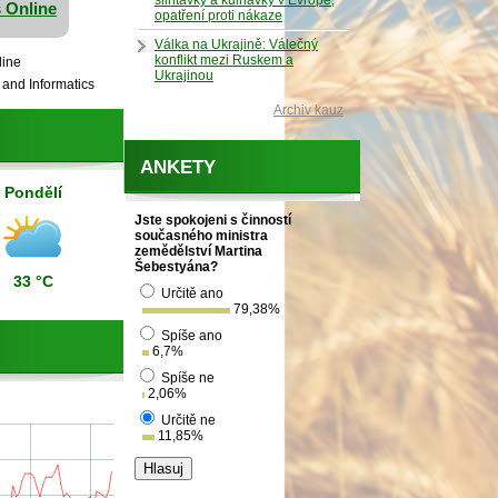
slintavky a kulhavky v Evropě,
 Online
opatření proti nákaze
Válka na Ukrajině: Válečný
konflikt mezi Ruskem a
line
Ukrajinou
and Informatics
Archiv kauz
ANKETY
Pondělí
Jste spokojeni s činností
současného ministra
zemědělství Martina
Šebestyána?
33 °C
Určitě ano
79,38
%
Spíše ano
6,7
%
Spíše ne
2,06
%
Určitě ne
11,85
%