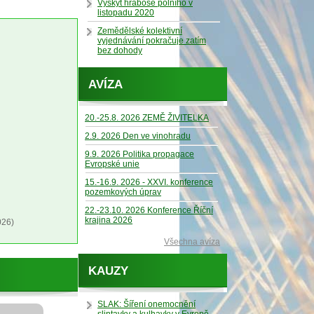
Výskyt hraboše polního v
listopadu 2020
Zemědělské kolektivní
vyjednávání pokračuje zatím
bez dohody
AVÍZA
20.-25.8. 2026 ZEMĚ ŽIVITELKA
2.9. 2026 Den ve vinohradu
9.9. 2026 Politika propagace
Evropské unie
15.-16.9. 2026 - XXVI. konference
pozemkových úprav
22.-23.10. 2026 Konference Říční
krajina 2026
026)
Všechna avíza
KAUZY
SLAK: Šíření onemocnění