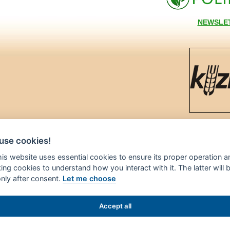
NEWSLE
Podporu
use cookies!
this website uses essential cookies to ensure its proper operation a
king cookies to understand how you interact with it. The latter will 
only after consent.
Let me choose
rtál AGRIS vznikl v roce 1999 na základě
Accept all
ké zemědělské univerzity v Praze
m zemědělství ČR