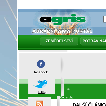
ZEMĚDĚLSTVÍ
POTRAVINÁ
WHO varuje 
zakládá kom
12.06.2025 | Ekolist.cz
©
Copyright
AGRIS
2000-
DALŠÍ ČLÁNK