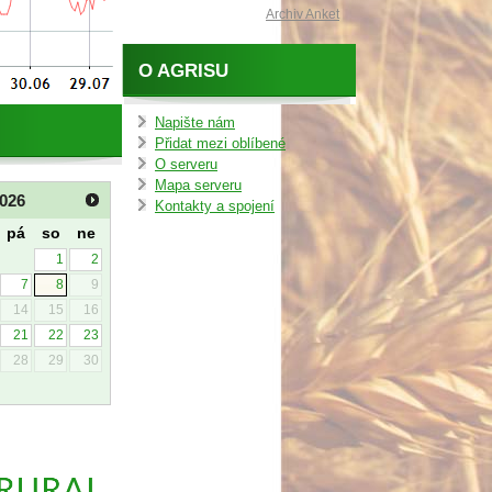
Archiv Anket
O AGRISU
Napište nám
Přidat mezi oblíbené
O serveru
Mapa serveru
026
Kontakty a spojení
pá
so
ne
1
2
7
8
9
14
15
16
21
22
23
28
29
30