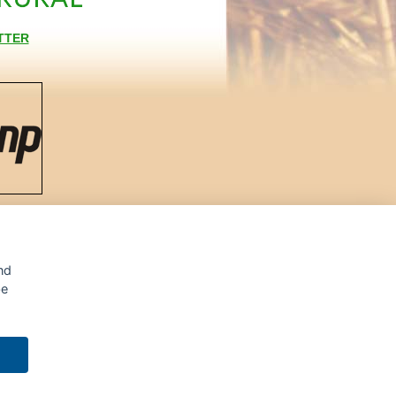
TTER
jeme
nd
be