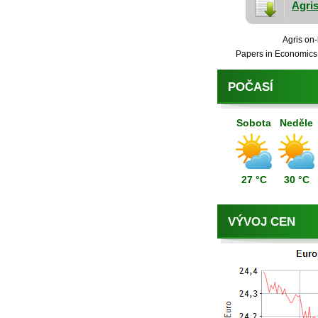
Agris
Agris on-
Papers in Economics 
POČASÍ
Sobota
Neděle
27 °C
30 °C
VÝVOJ CEN