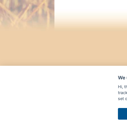
We 
Hi, 
trac
set 
Agrární WWW po
spolupráce
Čes
s
Ministerstve