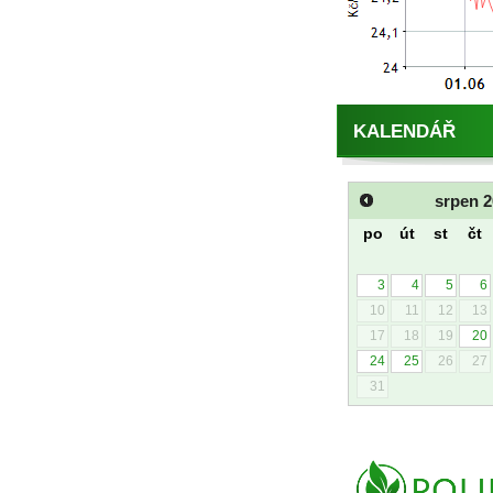
KALENDÁŘ
srpen
2
po
út
st
čt
3
4
5
6
10
11
12
13
17
18
19
20
24
25
26
27
31