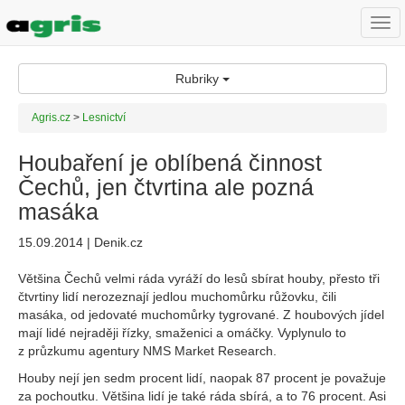
Togg
navi
Rubriky
Agris.cz
>
Lesnictví
Houbaření je oblíbená činnost
Čechů, jen čtvrtina ale pozná
masáka
15.09.2014 | Denik.cz
Většina Čechů velmi ráda vyráží do lesů sbírat houby, přesto tři
čtvrtiny lidí nerozeznají jedlou muchomůrku růžovku, čili
masáka, od jedovaté muchomůrky tygrované. Z houbových jídel
mají lidé nejraději řízky, smaženici a omáčky. Vyplynulo to
z průzkumu agentury NMS Market Research.
Houby nejí jen sedm procent lidí, naopak 87 procent je považuje
za pochoutku. Většina lidí je také ráda sbírá, a to 76 procent. Asi