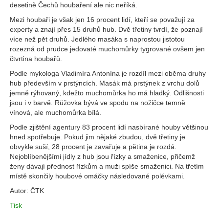
desetině Čechů houbaření ale nic neříká.
Mezi houbaři je však jen 16 procent lidí, kteří se považují za
experty a znají přes 15 druhů hub. Dvě třetiny tvrdí, že poznají
více než pět druhů. Jedlého masáka s naprostou jistotou
rozezná od prudce jedovaté muchomůrky tygrované ovšem jen
čtvrtina houbařů.
Podle mykologa Vladimíra Antonína je rozdíl mezi oběma druhy
hub především v prstýncích. Masák má prstýnek z vrchu dolů
jemně rýhovaný, kdežto muchomůrka ho má hladký. Odlišnosti
jsou i v barvě. Růžovka bývá ve spodu na nožičce temně
vínová, ale muchomůrka bílá.
Podle zjištění agentury 83 procent lidí nasbírané houby většinou
hned spotřebuje. Pokud jim nějaké zbudou, dvě třetiny je
obvykle suší, 28 procent je zavařuje a pětina je rozdá.
Nejoblíbenějšími jídly z hub jsou řízky a smaženice, přičemž
ženy dávají přednost řízkům a muži spíše smaženici. Na třetím
místě skončily houbové omáčky následované polévkami.
Autor: ČTK
Tisk