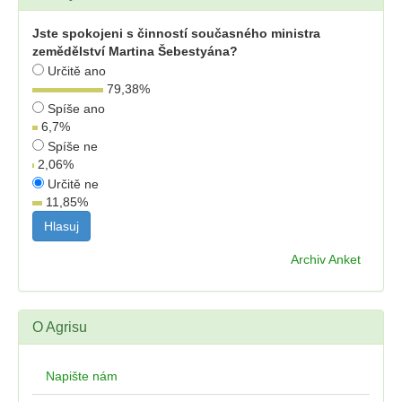
Jste spokojeni s činností současného ministra
zemědělství Martina Šebestyána?
Určitě ano
79,38
%
Spíše ano
6,7
%
Spíše ne
2,06
%
Určitě ne
11,85
%
Archiv Anket
O Agrisu
Napište nám