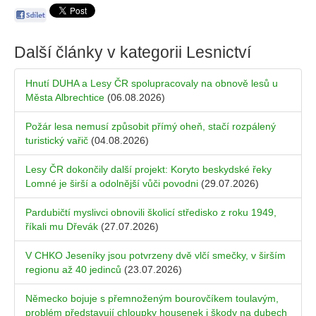
Další články v kategorii
Lesnictví
Hnutí DUHA a Lesy ČR spolupracovaly na obnově lesů u
Města Albrechtice
(06.08.2026)
Požár lesa nemusí způsobit přímý oheň, stačí rozpálený
turistický vařič
(04.08.2026)
Lesy ČR dokončily další projekt: Koryto beskydské řeky
Lomné je širší a odolnější vůči povodni
(29.07.2026)
Pardubičtí myslivci obnovili školicí středisko z roku 1949,
říkali mu Dřevák
(27.07.2026)
V CHKO Jeseníky jsou potvrzeny dvě vlčí smečky, v širším
regionu až 40 jedinců
(23.07.2026)
Německo bojuje s přemnoženým bourovčíkem toulavým,
problém představují chloupky housenek i škody na dubech