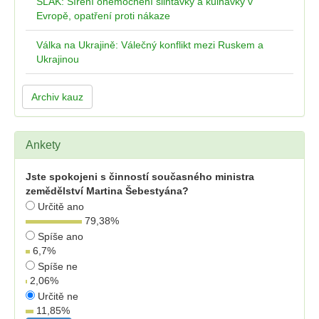
SLAK: Šíření onemocnění slintavky a kulhavky v
Evropě, opatření proti nákaze
Válka na Ukrajině: Válečný konflikt mezi Ruskem a
Ukrajinou
Archiv kauz
Ankety
Jste spokojeni s činností současného ministra
zemědělství Martina Šebestyána?
Určitě ano
79,38
%
Spíše ano
6,7
%
Spíše ne
2,06
%
Určitě ne
11,85
%