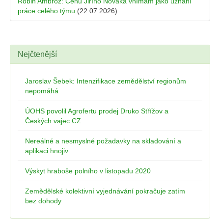
Robin Ambrož: Cenu Jiřího Nováka vnímám jako uznání
práce celého týmu
(22.07.2026)
Nejčtenější
Jaroslav Šebek: Intenzifikace zemědělství regionům
nepomáhá
ÚOHS povolil Agrofertu prodej Druko Střížov a
Českých vajec CZ
Nereálné a nesmyslné požadavky na skladování a
aplikaci hnojiv
Výskyt hraboše polního v listopadu 2020
Zemědělské kolektivní vyjednávání pokračuje zatím
bez dohody