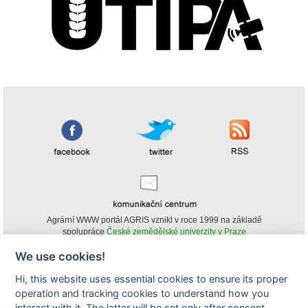
Agrární WWW portál AGRIS vznikl v roce 1999 na základě
spolupráce
České zemědělské univerzity v Praze
s
Ministerstvem zemědělství ČR
We use cookies!
© Copyright AGRIS 2000-2026 -
ISSN 1213-1369
- Publikování a šíření
Hi, this website uses essential cookies to ensure its proper
obsahu agrárního WWW portálu AGRIS je možné
operation and tracking cookies to understand how you
(pokud není uvedeno jinak) pouze za podmínky uvedení zdroje v podobě
www.agris.cz a data publikace v AGRISu.
interact with it. The latter will be set only after consent.