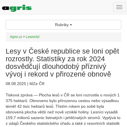
Togg
navi
Rubriky
Agris.cz
>
Lesnictví
Lesy v České republice se loni opět
rozrostly. Statistiky za rok 2024
dosvědčují dlouhodobý příznivý
vývoj i rekord v přirozené obnově
08.08.2025 | MZe ČR
Tisková zpráva — Plocha lesů v ČR se loni rozrostla o nových 1
375 hektarů. Obnoveno bylo přirozenou cestou nebo výsadbou
téměř 42 tisíc hektarů lesů. Třetím rokem po sobě byla
obnovená plocha větší než nově vzniklé holiny. Lesníci vysadili
159,7 milionů sazenic listnatých i jehličnatých stromů. Vyplývá to
z údajů Českého statistického úřadu a také z resortních statistik