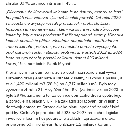
zhruba 30 %, zatímco vítr a sníh 49 %.
„Díky tomu, že kůrovcová kalamita je na ústupu, mohou se lesní
hospodáři více věnovat výchově lesních porostů. Od roku 2020
se soustavně zvyšuje rozsah prořezávek i probírek. Lesní
hospodáři tím dohánějí dluh, který vznikl na vrcholu kůrovcové
kalamity, kdy museli přednostně těžit napadené stromy. Výchova
lesních porostů je přitom zásadním adaptačním opatřením na
změnu klimatu, protože správná hustota porostu zvyšuje jeho
odolnost proti suchu i stabilitu proti větru. V letech 2022 až 2024
jsme na tyto zásahy přispěli celkovou dotací 826 milionů
korun,“
řekl náměstek Patrik Mlynář.
K příznivým trendům patří, že se opět meziročně snížil vývoz
surového dříví (jehličnaté a listnaté kulatiny, vlákniny a paliva), a
to o 1,426 milionů m3 (28 %) na 3,717 milionů m3. Bylo tedy
vyvezeno zhruba 21 % vytěženého dříví (zatímco v roce 2023 to
bylo 28 %). Znamená to, že se více domácího dřeva spotřebuje
a zpracuje na pilách v ČR. Na základní zpracování dříví lesníci
dostávají dotace ze Strategického plánu společné zemědělské
politiky. Celkově je pro období 2023 až 2027 na technologické
investice v lesním hospodářství a základní zpracování dřeva
připraveno 50 milionů eur (tj. přibližně 1,2 miliardy korun).