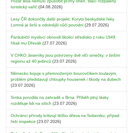
Požár lesa nemusí způsobit přímý oheň, stačí rozpálený
turistický vařič
(04.08.2026)
Lesy ČR dokončily další projekt: Koryto beskydské řeky
Lomné je širší a odolnější vůči povodni
(29.07.2026)
Pardubičtí myslivci obnovili školicí středisko z roku 1949,
říkali mu Dřevák
(27.07.2026)
V CHKO Jeseníky jsou potvrzeny dvě vlčí smečky, v širším
regionu až 40 jedinců
(23.07.2026)
Německo bojuje s přemnoženým bourovčíkem toulavým,
problém představují chloupky housenek i škody na dubech
(23.07.2026)
Srnka porodila na zahradě u Brna. Příběh plný lásky
rozděluje lidi na sítích
(23.07.2026)
Ochránci přírody kritizují těžbu dřeva na Svitavsku, případ
řeší inspekce
(23.07.2026)