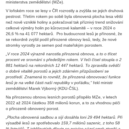
ministerstva zemědělství (MZe).
V loňském roce se lesy v ČR rozrostly a zvýšila se jejich druhová
pestrost. Třetím rokem po sobě byla obnovená plocha lesa větší
než nově vzniklé holiny a pokračoval tak příznivý trend snižování
celkové výměry holin po kůrovcové kalamitě – v roce 2024 o
26,6 % na 41 077 hektarů. Pro budoucnost lesů je přínosné, že
se rekordně zvýšil podíl přirozené obnovy lesů, tedy, že nové
stromky vyrostly ze semen pod mateřským porostem.
„V roce 2024 výrazně narostla přirozená obnova, a to o třicet
procent ve srovnání s předešlým rokem. V řeči čísel stoupla o 2
881 hektarů na rekordních 12 447 hektarů. To zpravidla svědčí
o dobré vitalitě porostů a jejich zdárném přizpůsobení se
prostředí. Znamená to rovněž, že přirozená obnovovací funkce
lesů je na velké části naší republiky v pořádku,“
řekl ministr
zemědělství Marek Výborný (KDU-ČSL).
Na přirozenou obnovu lesních porostů přispělo MZe, v letech
2022 až 2024 částkou 358 milionů korun, a to za vhodnou péči
o přirozeně obnovený porost.
„Plocha obnovená sadbou a síjí dosáhla loni 29 494 hektarů. Při
výsadbě lesů se spotřebovalo 159,7 miliónů sazenic, z toho 58
% listnáčů.
Z jehličnatých dřevin se nejvíce sázel smrk ztepilý a