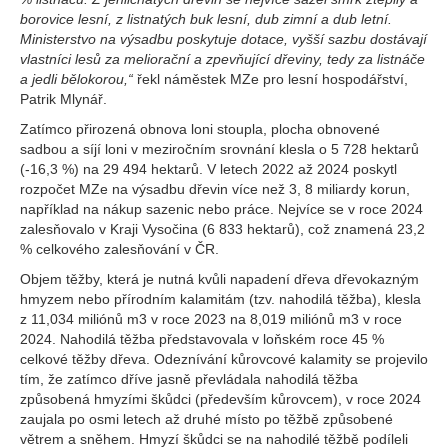
borovice lesní, z listnatých buk lesní, dub zimní a dub letní.
Ministerstvo na výsadbu poskytuje dotace, vyšší sazbu dostávají
vlastníci lesů za meliorační a zpevňující dřeviny, tedy za listnáče
a jedli bělokorou,“
řekl náměstek MZe pro lesní hospodářství,
Patrik Mlynář.
Zatímco přirozená obnova loni stoupla, plocha obnovené
sadbou a síjí loni v meziročním srovnání klesla o 5 728 hektarů
(-16,3 %) na 29 494 hektarů. V letech 2022 až 2024 poskytl
rozpočet MZe na výsadbu dřevin více než 3, 8 miliardy korun,
například na nákup sazenic nebo práce. Nejvíce se v roce 2024
zalesňovalo v Kraji Vysočina (6 833 hektarů), což znamená 23,2
% celkového zalesňování v ČR.
Objem těžby, která je nutná kvůli napadení dřeva dřevokazným
hmyzem nebo přírodním kalamitám (tzv. nahodilá těžba), klesla
z 11,034 miliónů m3 v roce 2023 na 8,019 miliónů m3 v roce
2024. Nahodilá těžba představovala v loňském roce 45 %
celkové těžby dřeva. Odeznívání kůrovcové kalamity se projevilo
tím, že zatímco dříve jasně převládala nahodilá těžba
způsobená hmyzími škůdci (především kůrovcem), v roce 2024
zaujala po osmi letech až druhé místo po těžbě způsobené
větrem a sněhem. Hmyzí škůdci se na nahodilé těžbě podíleli