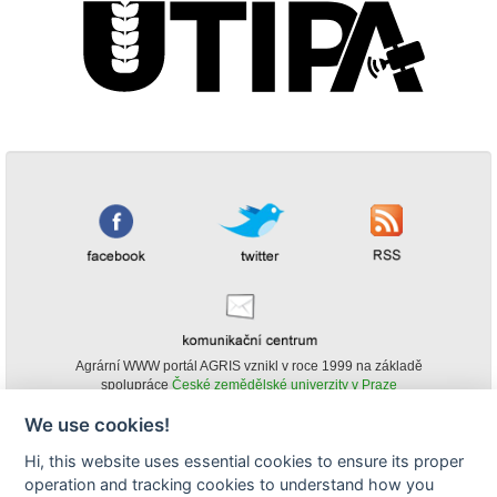
Agrární WWW portál AGRIS vznikl v roce 1999 na základě
spolupráce
České zemědělské univerzity v Praze
s
Ministerstvem zemědělství ČR
We use cookies!
© Copyright AGRIS 2000-2026 -
ISSN 1213-1369
- Publikování a šíření
Hi, this website uses essential cookies to ensure its proper
obsahu agrárního WWW portálu AGRIS je možné
operation and tracking cookies to understand how you
(pokud není uvedeno jinak) pouze za podmínky uvedení zdroje v podobě