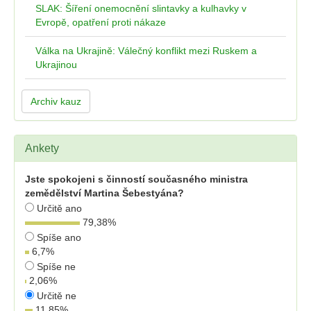
SLAK: Šíření onemocnění slintavky a kulhavky v
Evropě, opatření proti nákaze
Válka na Ukrajině: Válečný konflikt mezi Ruskem a
Ukrajinou
Archiv kauz
Ankety
Jste spokojeni s činností současného ministra
zemědělství Martina Šebestyána?
Určitě ano
79,38
%
Spíše ano
6,7
%
Spíše ne
2,06
%
Určitě ne
11,85
%