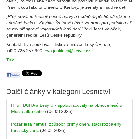
cenin, Povodí Labe nebo národního podniku Budvar. Vystudoval
Právnickou fakultu Univerzity Karlovy, je ženatý a má dvě děti.
„Přeji novému řediteli pevné nervy a hodně úspěchů při výkonu
náročné funkce. Zbyňku Šmídovi děkuji za práci pro podnik a ať
se mu při správě vojenských lesů daří,“
řekl Josef Vojáček,
generální ředitel Lesů České republiky.
Kontakt: Eva Jouklová – tisková mluvčí; Lesy ČR, s.p;
+420 725 257 900;
eva.jouklova@lesycr.cz
Tisk
Další články v kategorii
Lesnictví
Hnutí DUHA a Lesy ČR spolupracovaly na obnově lesů u
Města Albrechtice
(06.08.2026)
Požár lesa nemusí způsobit přímý oheň, stačí rozpálený
turistický vařič
(04.08.2026)