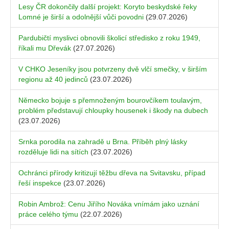
Lesy ČR dokončily další projekt: Koryto beskydské řeky
Lomné je širší a odolnější vůči povodni
(29.07.2026)
Pardubičtí myslivci obnovili školicí středisko z roku 1949,
říkali mu Dřevák
(27.07.2026)
V CHKO Jeseníky jsou potvrzeny dvě vlčí smečky, v širším
regionu až 40 jedinců
(23.07.2026)
Německo bojuje s přemnoženým bourovčíkem toulavým,
problém představují chloupky housenek i škody na dubech
(23.07.2026)
Srnka porodila na zahradě u Brna. Příběh plný lásky
rozděluje lidi na sítích
(23.07.2026)
Ochránci přírody kritizují těžbu dřeva na Svitavsku, případ
řeší inspekce
(23.07.2026)
Robin Ambrož: Cenu Jiřího Nováka vnímám jako uznání
práce celého týmu
(22.07.2026)