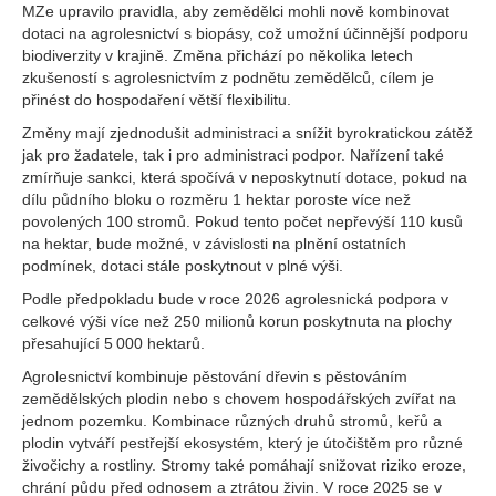
MZe upravilo pravidla, aby zemědělci mohli nově kombinovat
dotaci na agrolesnictví s biopásy, což umožní účinnější podporu
biodiverzity v krajině. Změna přichází po několika letech
zkušeností s agrolesnictvím z podnětu zemědělců, cílem je
přinést do hospodaření větší flexibilitu.
Změny mají zjednodušit administraci a snížit byrokratickou zátěž
jak pro žadatele, tak i pro administraci podpor. Nařízení také
zmírňuje sankci, která spočívá v neposkytnutí dotace, pokud na
dílu půdního bloku o rozměru 1 hektar poroste více než
povolených 100 stromů. Pokud tento počet nepřevýší 110 kusů
na hektar, bude možné, v závislosti na plnění ostatních
podmínek, dotaci stále poskytnout v plné výši.
Podle předpokladu bude v roce 2026 agrolesnická podpora v
celkové výši více než 250 milionů korun poskytnuta na plochy
přesahující 5 000 hektarů.
Agrolesnictví kombinuje pěstování dřevin s pěstováním
zemědělských plodin nebo s chovem hospodářských zvířat na
jednom pozemku. Kombinace různých druhů stromů, keřů a
plodin vytváří pestřejší ekosystém, který je útočištěm pro různé
živočichy a rostliny. Stromy také pomáhají snižovat riziko eroze,
chrání půdu před odnosem a ztrátou živin. V roce 2025 se v