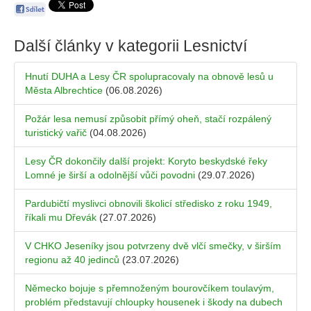
Další články v kategorii
Lesnictví
Hnutí DUHA a Lesy ČR spolupracovaly na obnově lesů u
Města Albrechtice
(06.08.2026)
Požár lesa nemusí způsobit přímý oheň, stačí rozpálený
turistický vařič
(04.08.2026)
Lesy ČR dokončily další projekt: Koryto beskydské řeky
Lomné je širší a odolnější vůči povodni
(29.07.2026)
Pardubičtí myslivci obnovili školicí středisko z roku 1949,
říkali mu Dřevák
(27.07.2026)
V CHKO Jeseníky jsou potvrzeny dvě vlčí smečky, v širším
regionu až 40 jedinců
(23.07.2026)
Německo bojuje s přemnoženým bourovčíkem toulavým,
problém představují chloupky housenek i škody na dubech