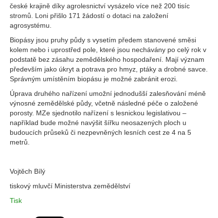
české krajině díky agrolesnictví vysázelo více než 200 tisíc
stromů. Loni přišlo 171 žádostí o dotaci na založení
agrosystému.
Biopásy jsou pruhy půdy s vysetím předem stanovené směsi
kolem nebo i uprostřed pole, které jsou nechávány po celý rok v
podstatě bez zásahu zemědělského hospodaření. Mají význam
především jako úkryt a potrava pro hmyz, ptáky a drobné savce.
Správným umístěním biopásu je možné zabránit erozi.
Úprava druhého nařízení umožní jednodušší zalesňování méně
výnosné zemědělské půdy, včetně následné péče o založené
porosty. MZe sjednotilo nařízení s lesnickou legislativou –
například bude možné navýšit šířku neosazených ploch u
budoucích průseků či nezpevněných lesních cest ze 4 na 5
metrů.
Vojtěch Bílý
tiskový mluvčí Ministerstva zemědělství
Tisk