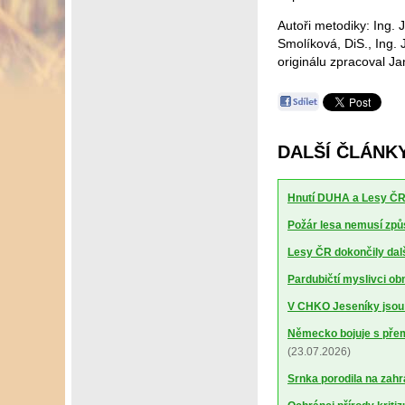
Autoři metodiky: Ing. 
Smolíková, DiS., Ing.
originálu zpracoval J
DALŠÍ ČLÁNK
Hnutí DUHA a Lesy ČR 
Požár lesa nemusí způs
Lesy ČR dokončily dalš
Pardubičtí myslivci obn
V CHKO Jeseníky jsou p
Německo bojuje s pře
(23.07.2026)
Srnka porodila na zahra