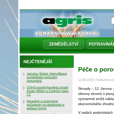
ZEMĚDĚLSTVÍ
POTRAVINÁ
NEJČTENĚJŠÍ
Péče o poros
Jaroslav Šebek: Intenzifikace
zemědělství regionům
13.06.2025 | Výzkumný ústa
nepomáhá
ÚOHS povolil Agrofertu prodej
Strnady – 12. června 
Druko Střížov a Českých vajec
obnovy stromů s pionýr
CZ
významně snížit nákl
Nereálné a nesmyslné
ekonomického zhodnoc
požadavky na skladování a
aplikaci hnojiv
V našich podmínkách s