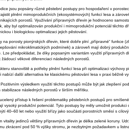
dice jsou popsány různé pěstební postupy pro hospodaření v porostec
 zajistit plnění mimoprodukčních (ekosystémových) funkcí lesa a zárove
znikajících porostů. Využívání přípravných dřevin je hodnoceno samost
, aby byl optimalizován produkční i mimoprodukční potenciál těchto dře
ckou i biologickou optimalizaci jejich pěstování.
 na porosty pionýrských dřevin, které dobře plní „přípravné“ funkce (z
zlepšování mikroklimatických podmínek) a zároveň mají dobrý produkční
e. Lze předpokládat, že díky popsaným variantám využití přípravných d
 žádoucí věkové diferenciaci následných porostů.
kteru stanoviště a potřeby plnění funkcí lesa při optimalizaci výchovy 
li nabízí další alternativa ke klasickému pěstování lesa v praxi běžně 
. Pozitivním výsledkem využití těchto postupů může být jak zlepšení po
ím stabilizace následných porostů v širším měřítku.
ucelený přístup k řešení problematiky pěstebních postupů pro smíšen
mají vysoký produkční potenciál. Tyto postupy by měly umožnit produkci
ýtí 40–60 let nebo využití břízy jako součásti porostních směsí s cílov
itality jedinců většiny přípravných dřevin je délka zelené koruny. Udr
jímu zkrácení pod 50 % výšky stromu, je nezbytným požadavkem u listna