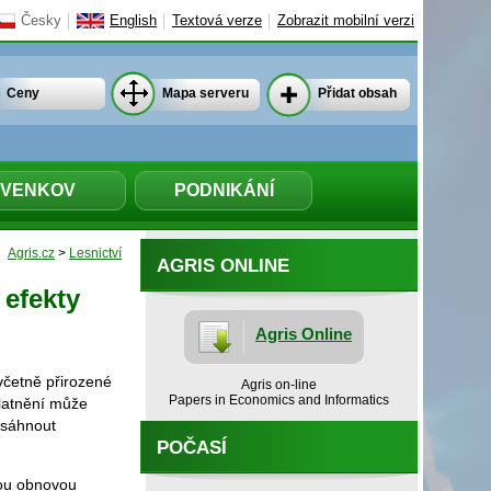
Česky
English
Textová verze
Zobrazit mobilní verzi
Ceny
Mapa serveru
Přidat obsah
VENKOV
PODNIKÁNÍ
Agris.cz
>
Lesnictví
AGRIS ONLINE
 efekty
Agris Online
včetně přirozené
Agris on-line
Papers in Economics and Informatics
platnění může
osáhnout
POČASÍ
nou obnovou