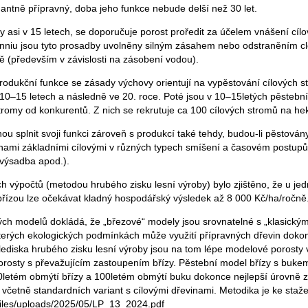
antně přípravný, doba jeho funkce nebude delší než 30 let.
y asi v 15 letech, se doporučuje porost proředit za účelem vnášení cíl
nniu jsou tyto prosadby uvolněny silným zásahem nebo odstraněním cl
tě (především v závislosti na zásobení vodou).
odukční funkce se zásady výchovy orientují na vypěstování cílových s
 10–15 letech a následně ve 20. roce. Poté jsou v 10–15letých pěstební
romy od konkurentů. Z nich se rekrutuje ca 100 cílových stromů na hek
u splnit svoji funkci zároveň s produkcí také tehdy, budou-li pěstován
inami základními cílovými v různých typech smíšení a časovém postup
výsadba apod.).
 výpočtů (metodou hrubého zisku lesní výroby) bylo zjištěno, že u jed
řízou lze očekávat kladný hospodářský výsledek až 8 000 Kč/ha/ročně
h modelů dokládá, že „březové“ modely jsou srovnatelné s „klasickým
kterých ekologických podmínkách může využití přípravných dřevin dokon
lediska hrubého zisku lesní výroby jsou na tom lépe modelové porosty 
porosty s převažujícím zastoupením břízy. Pěstební model břízy s buk
 60letém obmýtí břízy a 100letém obmýtí buku dokonce nejlepší úrovně 
 včetně standardních variant s cílovými dřevinami. Metodika je ke staže
files/uploads/2025/05/LP_13_2024.pdf