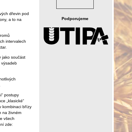
ových dřevin pod
Podporujeme
ony, a to na
tromů
ch intervalech
tar.
y jako součást
ů výsadeb
notlivých
.
i“ postupy
ce „klasické“
v kombinaci břízy
em na živném
ze všech
ní zde: