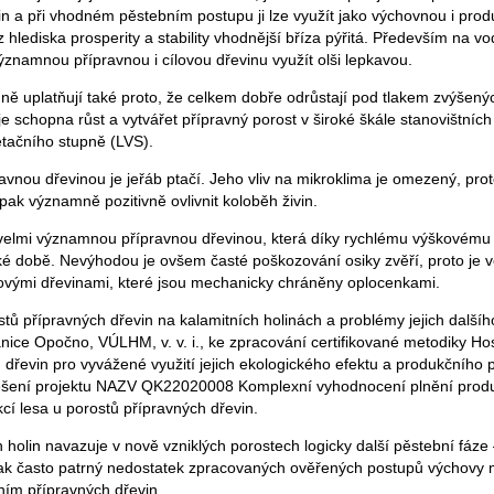
in a při vhodném pěstebním postupu ji lze využít jako výchovnou i prod
 hlediska prosperity a stability vhodnější bříza pýřitá. Především na v
významnou přípravnou i cílovou dřevinu využít olši lepkavou.
mně uplatňují také proto, že celkem dobře odrůstají pod tlakem zvýšený
je schopna růst a vytvářet přípravný porost v široké škále stanovištníc
etačního stupně (LVS).
ravnou dřevinou je jeřáb ptačí. Jeho vliv na mikroklima je omezený, prot
ak významně pozitivně ovlivnit koloběh živin.
velmi významnou přípravnou dřevinou, která díky rychlému výškovému r
tké době. Nevýhodou je ovšem časté poškozování osiky zvěří, proto je v
lovými dřevinami, které jsou mechanicky chráněny oplocenkami.
tů přípravných dřevin na kalamitních holinách a problémy jejich dalšíh
ice Opočno, VÚLHM, v. v. i., ke zpracování certifikované metodiky Ho
dřevin pro vyvážené využití jejich ekologického efektu a produkčního p
 řešení projektu NAZV QK22020008 Komplexní vyhodnocení plnění prod
í lesa u porostů přípravných dřevin.
holin navazuje v nově vzniklých porostech logicky další pěstební fáze 
šak často patrný nedostatek zpracovaných ověřených postupů výchovy 
m přípravných dřevin.