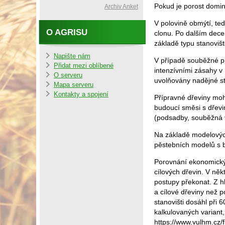
Pokud je porost domin
Archiv Anket
V polovině obmýtí, ted
O AGRISU
clonu. Po dalším dece
základě typu stanoviš
Napište nám
V případě souběžné pr
Přidat mezi oblíbené
intenzívními zásahy v
O serveru
uvolňovány nadějné st
Mapa serveru
Kontakty a spojení
Přípravné dřeviny moho
budoucí směsi s dřev
(podsadby, souběžná 
Na základě modelových
pěstebních modelů s b
Porovnání ekonomickýc
cílových dřevin. V ně
postupy překonat. Z h
a cílové dřeviny než 
stanovišti dosáhl při
kalkulovaných variant,
https://www.vulhm.cz/