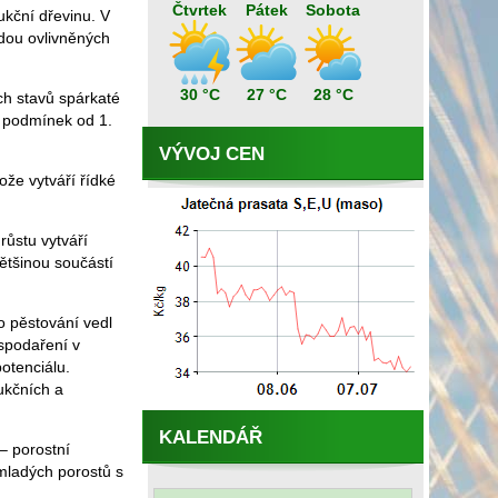
Čtvrtek
Pátek
Sobota
ukční dřevinu. V
odou ovlivněných
30 °C
27 °C
28 °C
ch stavů spárkaté
h podmínek od 1.
VÝVOJ CEN
ože vytváří řídké
ůstu vytváří
ětšinou součástí
o pěstování vedl
spodaření v
otenciálu.
ukčních a
KALENDÁŘ
– porostní
mladých porostů s