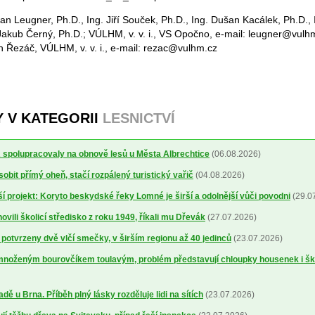
Jan Leugner, Ph.D., Ing. Jiří Souček, Ph.D., Ing. Dušan Kacálek, Ph.D.,
 Jakub Černý, Ph.D.; VÚLHM, v. v. i., VS Opočno, e-mail: leugner@vul
an Řezáč, VÚLHM, v. v. i., e-mail: rezac@vulhm.cz
Y V KATEGORII
LESNICTVÍ
spolupracovaly na obnově lesů u Města Albrechtice
(06.08.2026)
obit přímý oheň, stačí rozpálený turistický vařič
(04.08.2026)
í projekt: Koryto beskydské řeky Lomné je širší a odolnější vůči povodni
(29.0
ovili školicí středisko z roku 1949, říkali mu Dřevák
(27.07.2026)
otvrzeny dvě vlčí smečky, v širším regionu až 40 jedinců
(23.07.2026)
množeným bourovčíkem toulavým, problém představují chloupky housenek i š
dě u Brna. Příběh plný lásky rozděluje lidi na sítích
(23.07.2026)