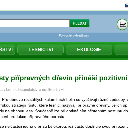
Pokročilé vyhledávání
ŘSTVÍ
LESNICTVÍ
EKOLOGIE
ty přípravných dřevin přináší pozitivní
v lesního hospodářství a myslivosti, v.v.i.
– Pro obnovu rozsáhlých kalamitních holin se využívají různé způsoby, 
skou strategií růstu, které lesníci nazývají přípravné dřeviny. Jejich u
ady na obnovu lesa. Současně lze při optimálním pěstebním postupu d
ení produkce přípravného porostu.
e nejčastěji jedná o břízu bělokorou, jež často doplňuje svou přiroze