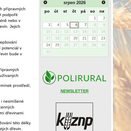
srpen
2026
h přípravných
po
út
st
čt
pá
so
ne
ň podpořit
1
2
atně nebo v
3
4
5
6
7
8
9
vin. Jejich
10
11
12
13
14
15
16
17
18
19
20
21
22
23
lepšování
24
25
26
27
28
29
30
 potenciál v
31
řevin bude v
přípravných
využívaných
dmínek prostředí,
NEWSLETTER
é i nesmíšené
 cenných
ými dřevinami.
žování této délky
tých dřevin.