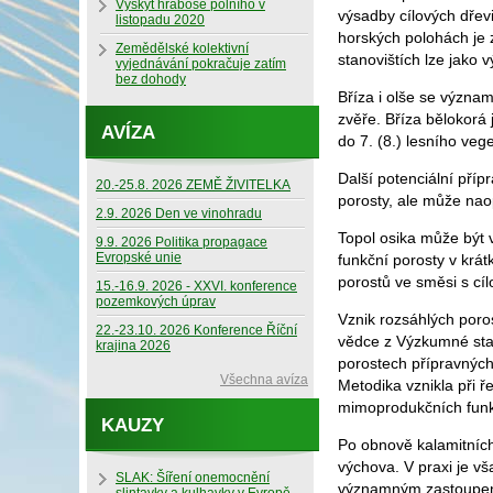
Výskyt hraboše polního v
výsadby cílových dřev
listopadu 2020
horských polohách je z
Zemědělské kolektivní
stanovištích lze jako 
vyjednávání pokračuje zatím
bez dohody
Bříza i olše se význa
zvěře. Bříza bělokorá 
AVÍZA
do 7. (8.) lesního veg
Další potenciální příp
20.-25.8. 2026 ZEMĚ ŽIVITELKA
porosty, ale může naop
2.9. 2026 Den ve vinohradu
Topol osika může být 
9.9. 2026 Politika propagace
Evropské unie
funkční porosty v krá
porostů ve směsi s cí
15.-16.9. 2026 - XXVI. konference
pozemkových úprav
Vznik rozsáhlých poros
22.-23.10. 2026 Konference Říční
vědce z Výzkumné stan
krajina 2026
porostech přípravných 
Všechna avíza
Metodika vznikla při
mimoprodukčních funkc
KAUZY
Po obnově kalamitních 
výchova. V praxi je v
SLAK: Šíření onemocnění
významným zastoupení