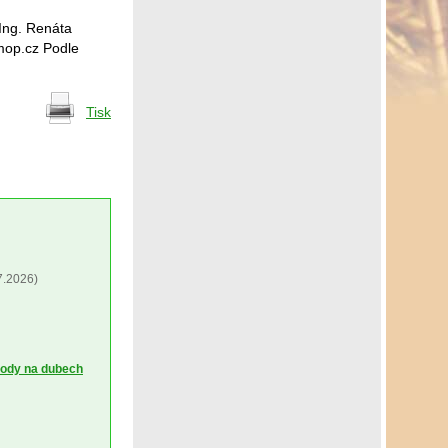
 Ing. Renáta
hmop.cz Podle
Tisk
7.2026)
kody na dubech