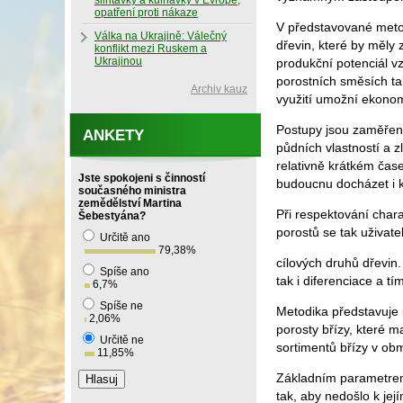
slintavky a kulhavky v Evropě,
opatření proti nákaze
V představované meto
Válka na Ukrajině: Válečný
dřevin, které by měly
konflikt mezi Ruskem a
Ukrajinou
produkční potenciál v
porostních směsích tak
Archiv kauz
využití umožní ekonomi
Postupy jsou zaměřeny
ANKETY
půdních vlastností a 
relativně krátkém čas
Jste spokojeni s činností
budoucnu docházet i k
současného ministra
zemědělství Martina
Při respektování chara
Šebestyána?
porostů se tak uživate
Určitě ano
79,38
%
cílových druhů dřevin
Spíše ano
tak i diferenciace a t
6,7
%
Spíše ne
Metodika představuje 
2,06
%
porosty břízy, které 
Určitě ne
sortimentů břízy v obm
11,85
%
Základním parametrem v
tak, aby nedošlo k je