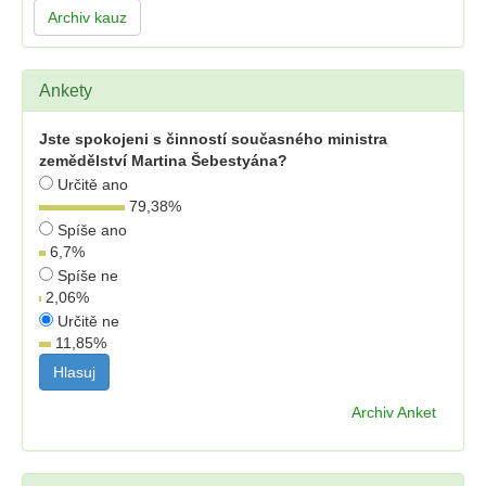
Archiv kauz
Ankety
Jste spokojeni s činností současného ministra
zemědělství Martina Šebestyána?
Určitě ano
79,38
%
Spíše ano
6,7
%
Spíše ne
2,06
%
Určitě ne
11,85
%
Archiv Anket