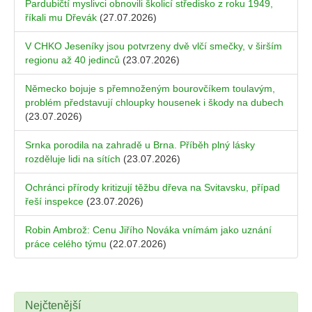
Pardubičtí myslivci obnovili školicí středisko z roku 1949,
říkali mu Dřevák
(27.07.2026)
V CHKO Jeseníky jsou potvrzeny dvě vlčí smečky, v širším
regionu až 40 jedinců
(23.07.2026)
Německo bojuje s přemnoženým bourovčíkem toulavým,
problém představují chloupky housenek i škody na dubech
(23.07.2026)
Srnka porodila na zahradě u Brna. Příběh plný lásky
rozděluje lidi na sítích
(23.07.2026)
Ochránci přírody kritizují těžbu dřeva na Svitavsku, případ
řeší inspekce
(23.07.2026)
Robin Ambrož: Cenu Jiřího Nováka vnímám jako uznání
práce celého týmu
(22.07.2026)
Nejčtenější