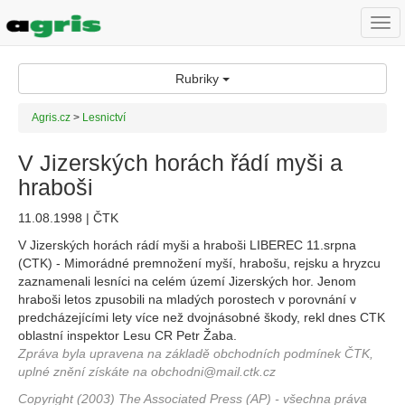
Togg
navi
Rubriky
Agris.cz
>
Lesnictví
V Jizerských horách řádí myši a
hraboši
11.08.1998 | ČTK
V Jizerských horách rádí myši a hraboši LIBEREC 11.srpna
(CTK) - Mimorádné premnožení myší, hrabošu, rejsku a hryzcu
zaznamenali lesníci na celém území Jizerských hor. Jenom
hraboši letos zpusobili na mladých porostech v porovnání v
predcházejícími lety více než dvojnásobné škody, rekl dnes CTK
oblastní inspektor Lesu CR Petr Žaba.
Zpráva byla upravena na základě obchodních podmínek ČTK,
uplné znění získáte na obchodni@mail.ctk.cz
Copyright (2003) The Associated Press (AP) - všechna práva