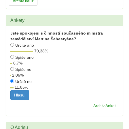
Archiv kauz
Ankety
Jste spokojeni s činností současného ministra
zemědělství Martina Šebestyána?
Určitě ano
79,38
%
Spíše ano
6,7
%
Spíše ne
2,06
%
Určitě ne
11,85
%
Archiv Anket
O Agrisu