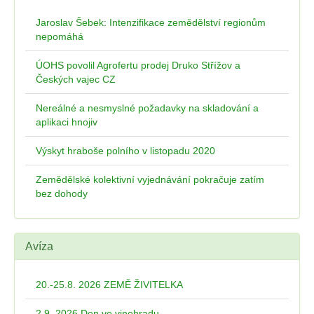
Jaroslav Šebek: Intenzifikace zemědělství regionům
nepomáhá
ÚOHS povolil Agrofertu prodej Druko Střížov a
Českých vajec CZ
Nereálné a nesmyslné požadavky na skladování a
aplikaci hnojiv
Výskyt hraboše polního v listopadu 2020
Zemědělské kolektivní vyjednávání pokračuje zatím
bez dohody
Avíza
20.-25.8. 2026 ZEMĚ ŽIVITELKA
2.9. 2026 Den ve vinohradu