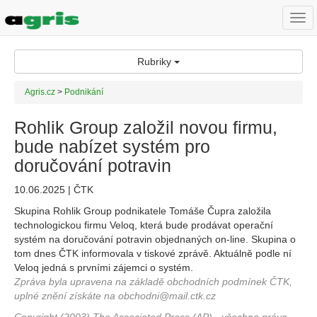
Togg
navi
Rubriky
Agris.cz
>
Podnikání
Rohlik Group založil novou firmu,
bude nabízet systém pro
doručování potravin
10.06.2025 | ČTK
Skupina Rohlik Group podnikatele Tomáše Čupra založila
technologickou firmu Veloq, která bude prodávat operační
systém na doručování potravin objednaných on-line. Skupina o
tom dnes ČTK informovala v tiskové zprávě. Aktuálně podle ní
Veloq jedná s prvními zájemci o systém.
Zpráva byla upravena na základě obchodních podmínek ČTK,
uplné znění získáte na obchodni@mail.ctk.cz