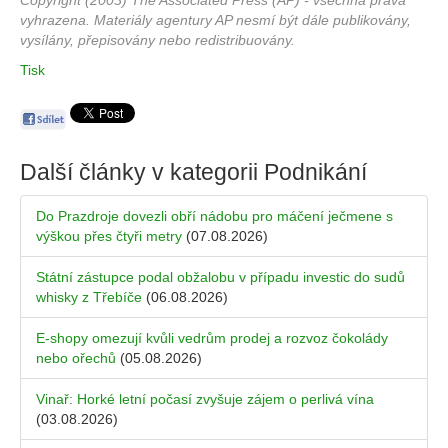
Copyright (2003) The Associated Press (AP) - všechna práva
vyhrazena. Materiály agentury AP nesmí být dále publikovány,
vysílány, přepisovány nebo redistribuovány.
Tisk
Další články v kategorii
Podnikání
Do Prazdroje dovezli obří nádobu pro máčení ječmene s
výškou přes čtyři metry
(07.08.2026)
Státní zástupce podal obžalobu v případu investic do sudů
whisky z Třebíče
(06.08.2026)
E-shopy omezují kvůli vedrům prodej a rozvoz čokolády
nebo ořechů
(05.08.2026)
Vinař: Horké letní počasí zvyšuje zájem o perlivá vína
(03.08.2026)