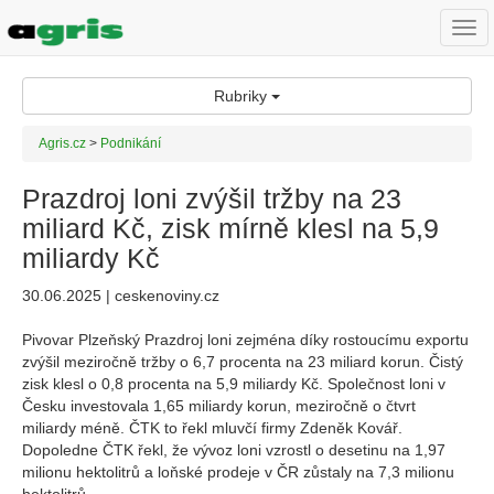
Togg
navi
Rubriky
Agris.cz
>
Podnikání
Prazdroj loni zvýšil tržby na 23
miliard Kč, zisk mírně klesl na 5,9
miliardy Kč
30.06.2025 | ceskenoviny.cz
Pivovar Plzeňský Prazdroj loni zejména díky rostoucímu exportu
zvýšil meziročně tržby o 6,7 procenta na 23 miliard korun. Čistý
zisk klesl o 0,8 procenta na 5,9 miliardy Kč. Společnost loni v
Česku investovala 1,65 miliardy korun, meziročně o čtvrt
miliardy méně. ČTK to řekl mluvčí firmy Zdeněk Kovář.
Dopoledne ČTK řekl, že vývoz loni vzrostl o desetinu na 1,97
milionu hektolitrů a loňské prodeje v ČR zůstaly na 7,3 milionu