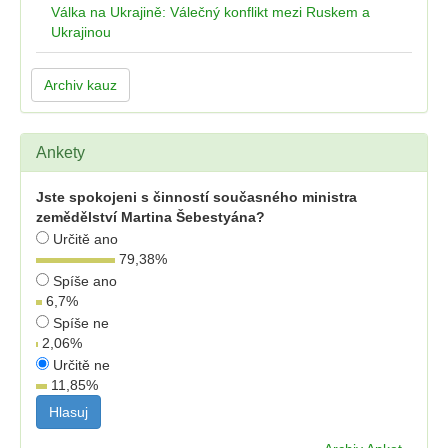
Válka na Ukrajině: Válečný konflikt mezi Ruskem a
Ukrajinou
Archiv kauz
Ankety
Jste spokojeni s činností současného ministra
zemědělství Martina Šebestyána?
Určitě ano
79,38
%
Spíše ano
6,7
%
Spíše ne
2,06
%
Určitě ne
11,85
%