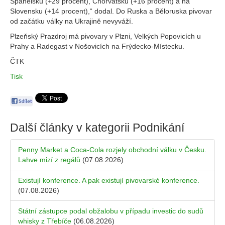
Španělsku (+29 procent), Chorvatsku (+16 procent) a na
Slovensku (+14 procent),“ dodal. Do Ruska a Běloruska pivovar
od začátku války na Ukrajině nevyváží.
Plzeňský Prazdroj má pivovary v Plzni, Velkých Popovicích u
Prahy a Radegast v Nošovicích na Frýdecko-Místecku.
ČTK
Tisk
Další články v kategorii
Podnikání
Penny Market a Coca-Cola rozjely obchodní válku v Česku.
Lahve mizí z regálů
(07.08.2026)
Existují konference. A pak existují pivovarské konference.
(07.08.2026)
Státní zástupce podal obžalobu v případu investic do sudů
whisky z Třebíče
(06.08.2026)