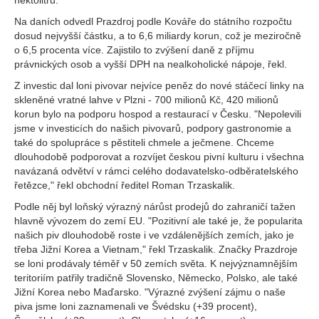
hektolitrů.
Na daních odvedl Prazdroj podle Kováře do státního rozpočtu
dosud nejvyšší částku, a to 6,6 miliardy korun, což je meziročně
o 6,5 procenta více. Zajistilo to zvýšení daně z příjmu
právnických osob a vyšší DPH na nealkoholické nápoje, řekl.
Z investic dal loni pivovar nejvíce peněz do nové stáčecí linky na
skleněné vratné lahve v Plzni - 700 milionů Kč, 420 milionů
korun bylo na podporu hospod a restaurací v Česku. "Nepolevili
jsme v investicích do našich pivovarů, podpory gastronomie a
také do spolupráce s pěstiteli chmele a ječmene. Chceme
dlouhodobě podporovat a rozvíjet českou pivní kulturu i všechna
navázaná odvětví v rámci celého dodavatelsko-odběratelského
řetězce," řekl obchodní ředitel Roman Trzaskalik.
Podle něj byl loňský výrazný nárůst prodejů do zahraničí tažen
hlavně vývozem do zemí EU. "Pozitivní ale také je, že popularita
našich piv dlouhodobě roste i ve vzdálenějších zemích, jako je
třeba Jižní Korea a Vietnam," řekl Trzaskalik. Značky Prazdroje
se loni prodávaly téměř v 50 zemích světa. K nejvýznamnějším
teritoriím patřily tradičně Slovensko, Německo, Polsko, ale také
Jižní Korea nebo Maďarsko. "Výrazné zvýšení zájmu o naše
piva jsme loni zaznamenali ve Švédsku (+39 procent),