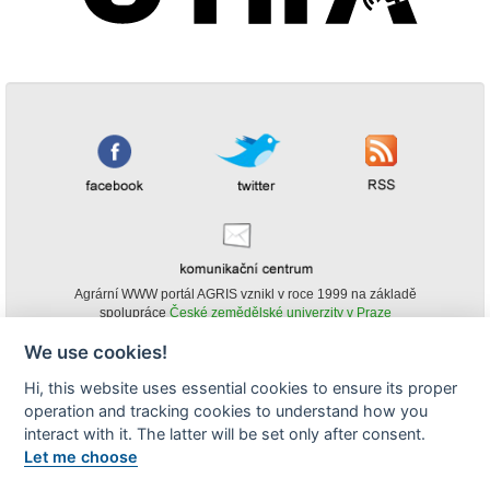
Agrární WWW portál AGRIS vznikl v roce 1999 na základě
spolupráce
České zemědělské univerzity v Praze
s
Ministerstvem zemědělství ČR
We use cookies!
© Copyright AGRIS 2000-2026 -
ISSN 1213-1369
- Publikování a šíření
Hi, this website uses essential cookies to ensure its proper
obsahu agrárního WWW portálu AGRIS je možné
operation and tracking cookies to understand how you
(pokud není uvedeno jinak) pouze za podmínky uvedení zdroje v podobě
www.agris.cz a data publikace v AGRISu.
interact with it. The latter will be set only after consent.
cookies
Let me choose