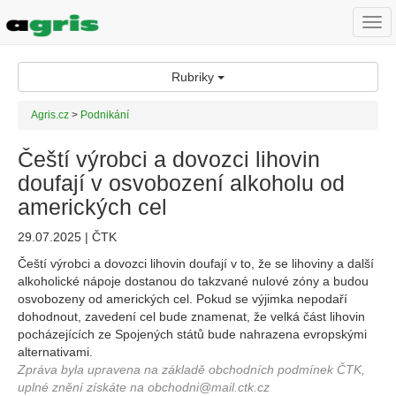
Togg
navi
Rubriky
Agris.cz
>
Podnikání
Čeští výrobci a dovozci lihovin
doufají v osvobození alkoholu od
amerických cel
29.07.2025 | ČTK
Čeští výrobci a dovozci lihovin doufají v to, že se lihoviny a další
alkoholické nápoje dostanou do takzvané nulové zóny a budou
osvobozeny od amerických cel. Pokud se výjimka nepodaří
dohodnout, zavedení cel bude znamenat, že velká část lihovin
pocházejících ze Spojených států bude nahrazena evropskými
alternativami.
Zpráva byla upravena na základě obchodních podmínek ČTK,
uplné znění získáte na obchodni@mail.ctk.cz