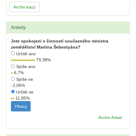
Archiv kauz
Ankety
Jste spokojeni s činností současného ministra
zemědělství Martina Šebestyána?
Určitě ano
79,38
%
Spíše ano
6,7
%
Spíše ne
2,06
%
Určitě ne
11,85
%
Archiv Anket