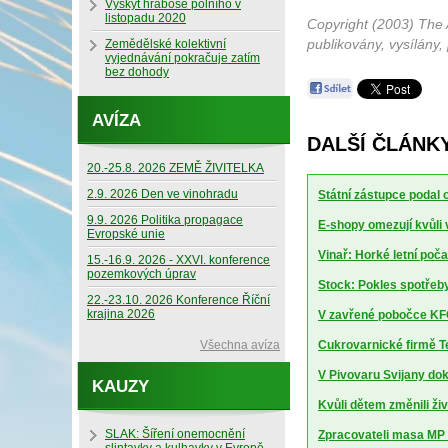
Výskyt hraboše polního v
listopadu 2020
Copyright (2003) The 
publikovány, vysílány,
Zemědělské kolektivní
vyjednávání pokračuje zatím
bez dohody
AVÍZA
DALŠÍ ČLÁNK
20.-25.8. 2026 ZEMĚ ŽIVITELKA
2.9. 2026 Den ve vinohradu
Státní zástupce podal 
9.9. 2026 Politika propagace
E-shopy omezují kvůli
Evropské unie
Vinař: Horké letní poča
15.-16.9. 2026 - XXVI. konference
pozemkových úprav
Stock: Pokles spotřeby 
22.-23.10. 2026 Konference Říční
krajina 2026
V zavřené pobočce KFC
Všechna avíza
Cukrovarnické firmě Te
V Pivovaru Svijany doko
KAUZY
Kvůli dětem změnili živ
SLAK: Šíření onemocnění
Zpracovateli masa MP Kr