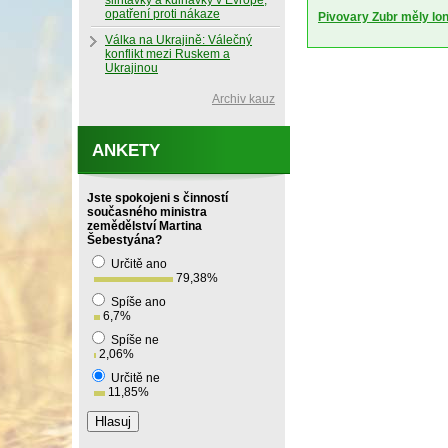
slintavky a kulhavky v Evropě,
opatření proti nákaze
Pivovary Zubr měly loni 
Válka na Ukrajině: Válečný
konflikt mezi Ruskem a
Ukrajinou
Archiv kauz
ANKETY
Jste spokojeni s činností
současného ministra
zemědělství Martina
Šebestyána?
Určitě ano
79,38
%
Spíše ano
6,7
%
Spíše ne
2,06
%
Určitě ne
11,85
%