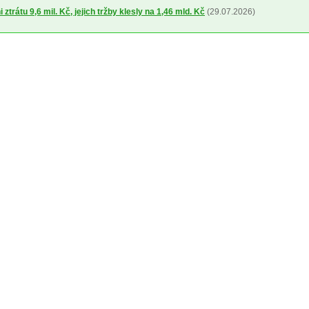
ztrátu 9,6 mil. Kč, jejich tržby klesly na 1,46 mld. Kč
(29.07.2026)