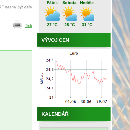
Pátek
Sobota
Neděle
AP nesmí být dále
27 °C
28 °C
31 °C
Tisk
VÝVOJ CEN
KALENDÁŘ