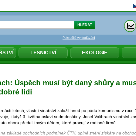
Pokročilé vyhledávání
ŘSTVÍ
LESNICTVÍ
EKOLOGIE
rach: Úspěch musí být daný shůry a mus
dobré lidi
čtrnácti letech, vlastní vinařství založil hned po pádu komunismu v roce
uje, i když 3. května oslaví sedmdesátiny. Josef Valihrach vinařství zas
muto oboru předal i svým dětem, které pracují v rodinné firmě.
 na základě obchodních podmínek ČTK, uplné znění získáte na obchod