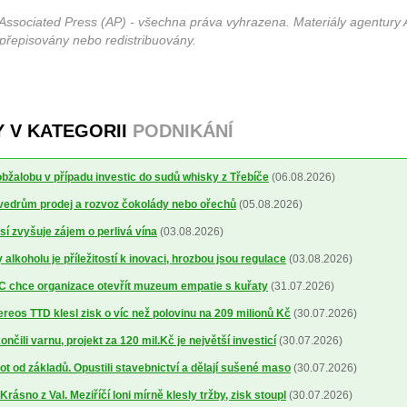
Associated Press (AP) - všechna práva vyhrazena. Materiály agentury 
 přepisovány nebo redistribuovány.
Y V KATEGORII
PODNIKÁNÍ
obžalobu v případu investic do sudů whisky z Třebíče
(06.08.2026)
 vedrům prodej a rozvoz čokolády nebo ořechů
(05.08.2026)
sí zvyšuje zájem o perlivá vína
(03.08.2026)
alkoholu je příležitostí k inovaci, hrozbou jsou regulace
(03.08.2026)
 chce organizace otevřít muzeum empatie s kuřaty
(31.07.2026)
reos TTD klesl zisk o víc než polovinu na 209 milionů Kč
(30.07.2026)
nčili varnu, projekt za 120 mil.Kč je největší investicí
(30.07.2026)
ot od základů. Opustili stavebnictví a dělají sušené maso
(30.07.2026)
ásno z Val. Meziříčí loni mírně klesly tržby, zisk stoupl
(30.07.2026)