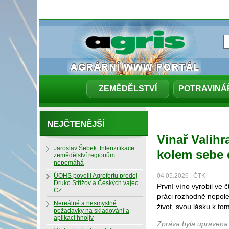
ZEMĚDĚLSTVÍ
POTRAVINÁ
NEJČTENĚJŠÍ
Vinař Valih
Jaroslav Šebek: Intenzifikace
kolem sebe 
zemědělství regionům
nepomáhá
ÚOHS povolil Agrofertu prodej
04.05.2026 | ČTK
Druko Střížov a Českých vajec
První víno vyrobil ve 
CZ
práci rozhodně nepolev
Nereálné a nesmyslné
život, svou lásku k to
požadavky na skladování a
aplikaci hnojiv
Zpráva byla upravena