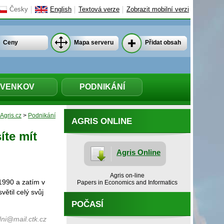
Česky
English
Textová verze
Zobrazit mobilní verzi
Ceny
Mapa serveru
Přidat obsah
VENKOV
PODNIKÁNÍ
Agris.cz
>
Podnikání
AGRIS ONLINE
íte mít
Agris Online
Agris on-line
 1990 a zatím v
Papers in Economics and Informatics
větil celý svůj
POČASÍ
ni@mail.ctk.cz