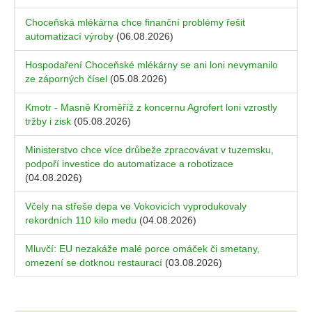
Choceňská mlékárna chce finanční problémy řešit
automatizací výroby
(06.08.2026)
Hospodaření Choceňské mlékárny se ani loni nevymanilo
ze záporných čísel
(05.08.2026)
Kmotr - Masně Kroměříž z koncernu Agrofert loni vzrostly
tržby i zisk
(05.08.2026)
Ministerstvo chce více drůbeže zpracovávat v tuzemsku,
podpoří investice do automatizace a robotizace
(04.08.2026)
Včely na střeše depa ve Vokovicích vyprodukovaly
rekordních 110 kilo medu
(04.08.2026)
Mluvčí: EU nezakáže malé porce omáček či smetany,
omezení se dotknou restaurací
(03.08.2026)