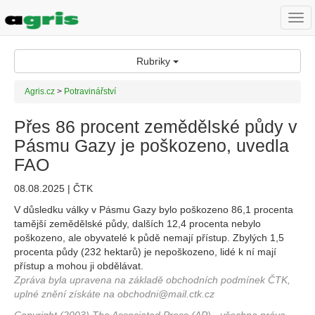
Togg
navi
Rubriky
Agris.cz
>
Potravinářství
Přes 86 procent zemědělské půdy v
Pásmu Gazy je poškozeno, uvedla
FAO
08.08.2025 | ČTK
V důsledku války v Pásmu Gazy bylo poškozeno 86,1 procenta
tamější zemědělské půdy, dalších 12,4 procenta nebylo
poškozeno, ale obyvatelé k půdě nemají přístup. Zbylých 1,5
procenta půdy (232 hektarů) je nepoškozeno, lidé k ní mají
přístup a mohou ji obdělávat.
Zpráva byla upravena na základě obchodních podmínek ČTK,
uplné znění získáte na obchodni@mail.ctk.cz