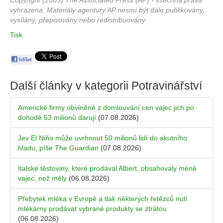
Copyright (2003) The Associated Press (AP) - všechna práva
vyhrazena. Materiály agentury AP nesmí být dále publikovány,
vysílány, přepisovány nebo redistribuovány.
Tisk
Další články v kategorii
Potravinářství
Americké firmy obviněné z domlouvání cen vajec jich po
dohodě 53 milionů darují
(07.08.2026)
Jev El Niňo může uvrhnout 50 milionů lidí do akutního
hladu, píše The Guardian
(07.08.2026)
Italské těstoviny, které prodával Albert, obsahovaly méně
vajec, než měly
(06.08.2026)
Přebytek mléka v Evropě a tlak některých řetězců nutí
mlékárny prodávat vybrané produkty se ztrátou
(06.08.2026)