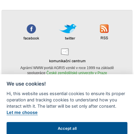
Agrární WWW portál AGRIS vznikl v roce 1999 na základě
spolupráce
České zemědělské univerzity v Praze
s
Ministerstvem zemědělství ČR
We use cookies!
© Copyright AGRIS 2000-2026 -
ISSN 1213-1369
- Publikování a šíření
Hi, this website uses essential cookies to ensure its proper
obsahu agrárního WWW portálu AGRIS je možné
operation and tracking cookies to understand how you
(pokud není uvedeno jinak) pouze za podmínky uvedení zdroje v podobě
www.agris.cz a data publikace v AGRISu.
interact with it. The latter will be set only after consent.
cookies
Let me choose
Zobrazit desktopovou verzi
Accept all