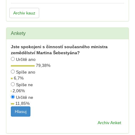
Archiv kauz
Ankety
Jste spokojeni s činností současného ministra
zemědělství Martina Šebestyána?
Určitě ano
79,38
%
Spíše ano
6,7
%
Spíše ne
2,06
%
Určitě ne
11,85
%
Archiv Anket