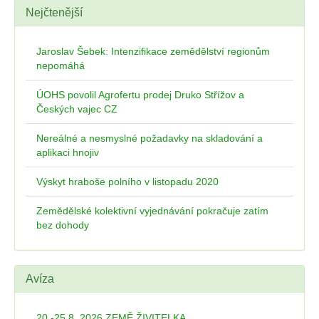
Nejčtenější
Jaroslav Šebek: Intenzifikace zemědělství regionům
nepomáhá
ÚOHS povolil Agrofertu prodej Druko Střížov a
Českých vajec CZ
Nereálné a nesmyslné požadavky na skladování a
aplikaci hnojiv
Výskyt hraboše polního v listopadu 2020
Zemědělské kolektivní vyjednávání pokračuje zatím
bez dohody
Avíza
20.-25.8. 2026 ZEMĚ ŽIVITELKA