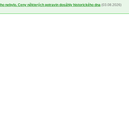
uho nebylo. Ceny některých potravin dosáhly historického dna
(03.08.2026)