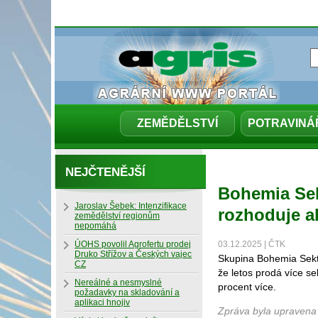
ZEMĚDĚLSTVÍ
POTRAVINÁ
NEJČTENĚJŠÍ
Bohemia Sek
Jaroslav Šebek: Intenzifikace
rozhoduje a
zemědělství regionům
nepomáhá
ÚOHS povolil Agrofertu prodej
03.12.2025 | ČTK
Druko Střížov a Českých vajec
Skupina Bohemia Sekt,
CZ
že letos prodá více se
Nereálné a nesmyslné
procent více.
požadavky na skladování a
aplikaci hnojiv
Zpráva byla upravena