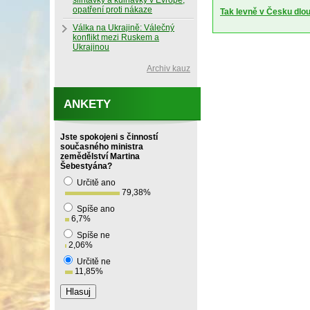
slintavky a kulhavky v Evropě,
opatření proti nákaze
Tak levně v Česku dlo
Válka na Ukrajině: Válečný
konflikt mezi Ruskem a
Ukrajinou
Archiv kauz
ANKETY
Jste spokojeni s činností
současného ministra
zemědělství Martina
Šebestyána?
Určitě ano
79,38
%
Spíše ano
6,7
%
Spíše ne
2,06
%
Určitě ne
11,85
%