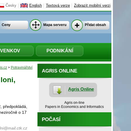
Česky
English
Textová verze
Zobrazit mobilní verzi
Ceny
Mapa serveru
Přidat obsah
VENKOV
PODNIKÁNÍ
is.cz
>
Potravinářství
AGRIS ONLINE
loni,
Agris Online
Agris on-line
, předpokládá,
Papers in Economics and Informatics
 meziročně o 17
POČASÍ
ni@mail.ctk.cz