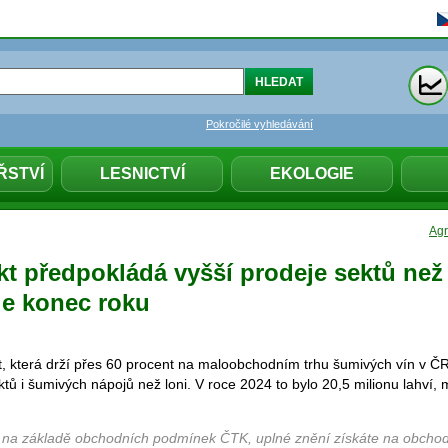
Pokročilé vyhledávání
ŘSTVÍ
LESNICTVÍ
EKOLOGIE
Agr
t předpokládá vyšší prodeje sektů než 
le konec roku
 která drží přes 60 procent na maloobchodním trhu šumivých vín v ČR
ktů i šumivých nápojů než loni. V roce 2024 to bylo 20,5 milionu lahví,
 na základě obchodních podmínek ČTK, uplné znění získáte na obchod