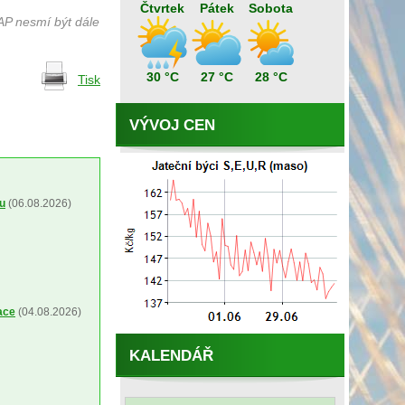
Čtvrtek
Pátek
Sobota
AP nesmí být dále
30 °C
27 °C
28 °C
Tisk
VÝVOJ CEN
ou
(06.08.2026)
ace
(04.08.2026)
KALENDÁŘ