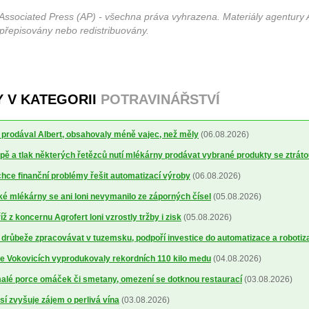
Associated Press (AP) - všechna práva vyhrazena. Materiály agentury 
 přepisovány nebo redistribuovány.
Y V KATEGORII
POTRAVINÁŘSTVÍ
ré prodával Albert, obsahovaly méně vajec, než měly
(06.08.2026)
ě a tlak některých řetězců nutí mlékárny prodávat vybrané produkty se ztrát
ce finanční problémy řešit automatizací výroby
(06.08.2026)
 mlékárny se ani loni nevymanilo ze záporných čísel
(05.08.2026)
 z koncernu Agrofert loni vzrostly tržby i zisk
(05.08.2026)
 drůbeže zpracovávat v tuzemsku, podpoří investice do automatizace a robotiz
ve Vokovicích vyprodukovaly rekordních 110 kilo medu
(04.08.2026)
alé porce omáček či smetany, omezení se dotknou restaurací
(03.08.2026)
sí zvyšuje zájem o perlivá vína
(03.08.2026)