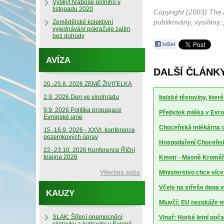
Výskyt hraboše polního v
listopadu 2020
Copyright (2003) The 
publikovány, vysílány,
Zemědělské kolektivní
vyjednávání pokračuje zatím
bez dohody
AVÍZA
DALŠÍ ČLÁNK
20.-25.8. 2026 ZEMĚ ŽIVITELKA
2.9. 2026 Den ve vinohradu
Italské těstoviny, kte
9.9. 2026 Politika propagace
Přebytek mléka v Evrop
Evropské unie
Choceňská mlékárna ch
15.-16.9. 2026 - XXVI. konference
pozemkových úprav
Hospodaření Choceňské
22.-23.10. 2026 Konference Říční
krajina 2026
Kmotr - Masně Kroměříž
Všechna avíza
Ministerstvo chce více
Včely na střeše depa 
KAUZY
Mluvčí: EU nezakáže m
SLAK: Šíření onemocnění
Vinař: Horké letní poča