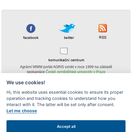
Agrární WWW portál AGRIS vznikl v roce 1999 na základě
spolupráce
České zemědělské univerzity v Praze
s
Ministerstvem zemědělství ČR
We use cookies!
© Copyright AGRIS 2000-2026 -
ISSN 1213-1369
- Publikování a šíření
Hi, this website uses essential cookies to ensure its proper
obsahu agrárního WWW portálu AGRIS je možné
operation and tracking cookies to understand how you
(pokud není uvedeno jinak) pouze za podmínky uvedení zdroje v podobě
www.agris.cz a data publikace v AGRISu.
interact with it. The latter will be set only after consent.
cookies
Let me choose
Zobrazit desktopovou verzi
Accept all