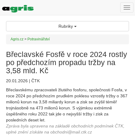
Togg
navi
Rubriky
Agris.cz
>
Potravinářství
Břeclavské Fosfě v roce 2024 rostly
po předchozím propadu tržby na
3,58 mld. Kč
20.01.2026 | ČTK
Břeclavskému zpracovateli žlutého fosforu, společnosti Fosfa, v
roce 2024 po předchozím prudkém poklesu vzrostly tržby o 367
milionů korun na 3,58 miliardy korun a zisk se zvýšil téměř
trojnásobně na 473 milionů korun. S výjimkou extrémně
úspěšného roku 2022 tak jde o nejvyšší tržby i zisk za
posledních deset let.
Zpráva byla upravena na základě obchodních podmínek ČTK,
uplné znění získáte na obchodni@mail.ctk.cz