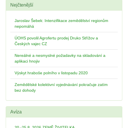
Nejčtenější
Jaroslav Šebek: Intenzifikace zemědělství regionům
nepomáhá
ÚOHS povolil Agrofertu prodej Druko Střížov a
Českých vajec CZ
Nereálné a nesmyslné požadavky na skladování a
aplikaci hnojiv
Výskyt hraboše polního v listopadu 2020
Zemědělské kolektivní vyjednávání pokračuje zatím
bez dohody
Avíza
20.-25.8. 2026 ZEMĚ ŽIVITELKA