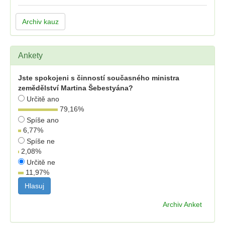
Archiv kauz
Ankety
Jste spokojeni s činností současného ministra
zemědělství Martina Šebestyána?
Určitě ano
79,16
%
Spíše ano
6,77
%
Spíše ne
2,08
%
Určitě ne
11,97
%
Archiv Anket