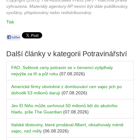
Copyright (2003) The Associated Press (AP) - všechna práva
vyhrazena. Materiály agentury AP nesmí být dále publikovány,
vysílány, přepisovány nebo redistribuovány.
Tisk
Další články v kategorii
Potravinářství
FAO: Světové ceny potravin se v červenci vyšplhaly
nejvýše za tři a půl roku
(07.08.2026)
Americké firmy obviněné z domlouvání cen vajec jich po
dohodě 53 milionů darují
(07.08.2026)
Jev El Niňo může uvrhnout 50 milionů lidí do akutního
hladu, píše The Guardian
(07.08.2026)
Italské těstoviny, které prodával Albert, obsahovaly méně
vajec, než měly
(06.08.2026)