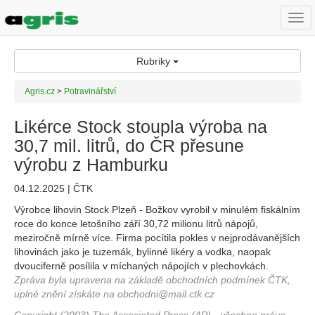
Togg
navi
Rubriky
Agris.cz
>
Potravinářství
Likérce Stock stoupla výroba na
30,7 mil. litrů, do ČR přesune
výrobu z Hamburku
04.12.2025 | ČTK
Výrobce lihovin Stock Plzeň - Božkov vyrobil v minulém fiskálním
roce do konce letošního září 30,72 milionu litrů nápojů,
meziročně mírně více. Firma pocítila pokles v nejprodávanějších
lihovinách jako je tuzemák, bylinné likéry a vodka, naopak
dvouciferně posílila v míchaných nápojích v plechovkách.
Zpráva byla upravena na základě obchodních podmínek ČTK,
uplné znění získáte na obchodni@mail.ctk.cz