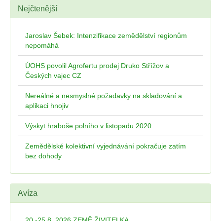
Nejčtenější
Jaroslav Šebek: Intenzifikace zemědělství regionům
nepomáhá
ÚOHS povolil Agrofertu prodej Druko Střížov a
Českých vajec CZ
Nereálné a nesmyslné požadavky na skladování a
aplikaci hnojiv
Výskyt hraboše polního v listopadu 2020
Zemědělské kolektivní vyjednávání pokračuje zatím
bez dohody
Avíza
20.-25.8. 2026 ZEMĚ ŽIVITELKA