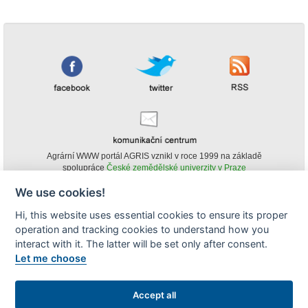
Agrární WWW portál AGRIS vznikl v roce 1999 na základě
spolupráce
České zemědělské univerzity v Praze
s
Ministerstvem zemědělství ČR
We use cookies!
© Copyright AGRIS 2000-2026 -
ISSN 1213-1369
- Publikování a šíření
Hi, this website uses essential cookies to ensure its proper
obsahu agrárního WWW portálu AGRIS je možné
operation and tracking cookies to understand how you
(pokud není uvedeno jinak) pouze za podmínky uvedení zdroje v podobě
www.agris.cz a data publikace v AGRISu.
interact with it. The latter will be set only after consent.
cookies
Let me choose
Zobrazit desktopovou verzi
Accept all