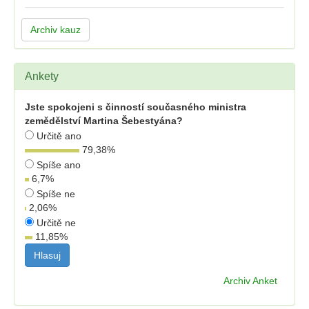
Archiv kauz
Ankety
Jste spokojeni s činností současného ministra
zemědělství Martina Šebestyána?
Určitě ano
79,38
%
Spíše ano
6,7
%
Spíše ne
2,06
%
Určitě ne
11,85
%
Archiv Anket