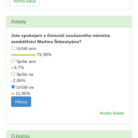
Archiv kauz
Ankety
Jste spokojeni s činností současného ministra
zemědělství Martina Šebestyána?
Určitě ano
79,38
%
Spíše ano
6,7
%
Spíše ne
2,06
%
Určitě ne
11,85
%
Archiv Anket
O Agrisu