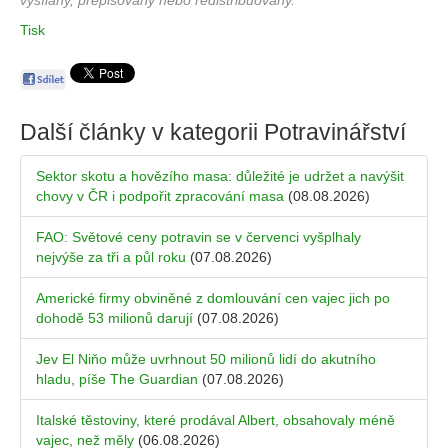
vysílány, přepisovány nebo redistribuovány.
Tisk
Další články v kategorii
Potravinářství
Sektor skotu a hovězího masa: důležité je udržet a navýšit
chovy v ČR i podpořit zpracování masa
(08.08.2026)
FAO: Světové ceny potravin se v červenci vyšplhaly
nejvýše za tři a půl roku
(07.08.2026)
Americké firmy obviněné z domlouvání cen vajec jich po
dohodě 53 milionů darují
(07.08.2026)
Jev El Niňo může uvrhnout 50 milionů lidí do akutního
hladu, píše The Guardian
(07.08.2026)
Italské těstoviny, které prodával Albert, obsahovaly méně
vajec, než měly
(06.08.2026)