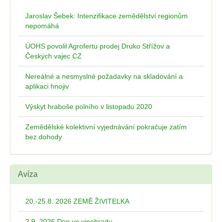
Jaroslav Šebek: Intenzifikace zemědělství regionům
nepomáhá
ÚOHS povolil Agrofertu prodej Druko Střížov a
Českých vajec CZ
Nereálné a nesmyslné požadavky na skladování a
aplikaci hnojiv
Výskyt hraboše polního v listopadu 2020
Zemědělské kolektivní vyjednávání pokračuje zatím
bez dohody
Avíza
20.-25.8. 2026 ZEMĚ ŽIVITELKA
2.9. 2026 Den ve vinohradu