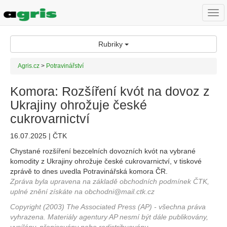
Togg
navi
Rubriky
Agris.cz
>
Potravinářství
Komora: Rozšíření kvót na dovoz z
Ukrajiny ohrožuje české
cukrovarnictví
16.07.2025 | ČTK
Chystané rozšíření bezcelních dovozních kvót na vybrané
komodity z Ukrajiny ohrožuje české cukrovarnictví, v tiskové
zprávě to dnes uvedla Potravinářská komora ČR.
Zpráva byla upravena na základě obchodních podmínek ČTK,
uplné znění získáte na obchodni@mail.ctk.cz
Copyright (2003) The Associated Press (AP) - všechna práva
vyhrazena. Materiály agentury AP nesmí být dále publikovány,