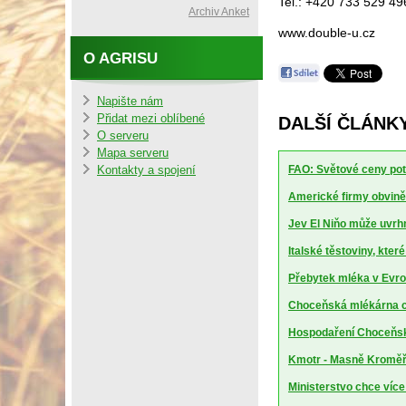
Tel.: +420 733 529 49
Archiv Anket
www.double-u.cz
O AGRISU
Napište nám
Přidat mezi oblíbené
DALŠÍ ČLÁNK
O serveru
Mapa serveru
FAO: Světové ceny potr
Kontakty a spojení
Americké firmy obviněn
Jev El Niňo může uvrhn
Italské těstoviny, kte
Přebytek mléka v Evrop
Choceňská mlékárna ch
Hospodaření Choceňské
Kmotr - Masně Kroměříž
Ministerstvo chce více