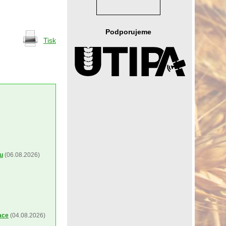
Podporujeme
Tisk
ou
(06.08.2026)
ace
(04.08.2026)