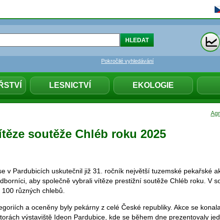
Pokročilé vyhledávání
ŘSTVÍ
LESNICTVÍ
EKOLOGIE
Agr
ítěze soutěže Chléb roku 2025
se v Pardubicích uskutečnil již 31. ročník největší tuzemské pekařské 
odborníci, aby společně vybrali vítěze prestižní soutěže Chléb roku. V s
 100 různých chlebů.
tegoriích a oceněny byly pekárny z celé České republiky. Akce se konala
storách výstaviště Ideon Pardubice, kde se během dne prezentovaly jed