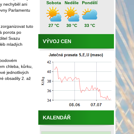
Sobota
Neděle
Pondělí
ty nechyběl ani
ovny Parlamentu
27 °C
30 °C
33 °C
 zorganizovat tuto
ná porota po
ditel Svazu
VÝVOJ CEN
hléb mladých
00bodovém
em chleba, kůrku,
ové jednotlivých
é obsadily 2. až
KALENDÁŘ