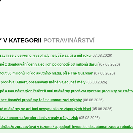
6
Y V KATEGORII
POTRAVINÁŘSTVÍ
avin se v červenci vyšplhaly nejvýše za tři a půl roku
(07.08.2026)
é z domlouvání cen vajec jich po dohodě 53 milionů darují
(07.08.2026)
out 50 milionů lidí do akutního hladu, píše The Guardian
(07.08.2026)
ré prodával Albert, obsahovaly méně vajec, než měly
(06.08.2026)
ě a tlak některých řetězců nutí mlékárny prodávat vybrané produkty se ztrát
ce finanční problémy řešit automatizací výroby
(06.08.2026)
 mlékárny se ani loni nevymanilo ze záporných čísel
(05.08.2026)
 z koncernu Agrofert loni vzrostly tržby i zisk
(05.08.2026)
 drůbeže zpracovávat v tuzemsku, podpoří investice do automatizace a robotiz