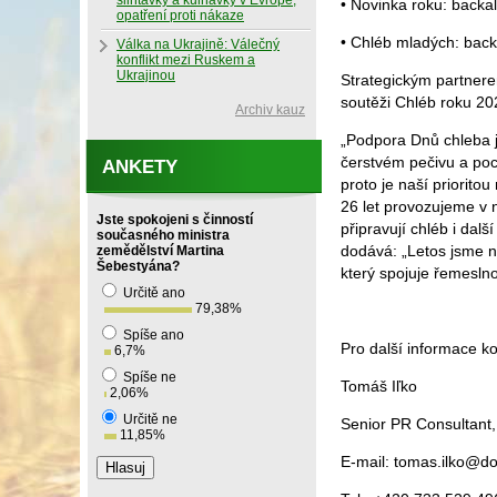
slintavky a kulhavky v Evropě,
• Novinka roku: backal
opatření proti nákaze
• Chléb mladých: backa
Válka na Ukrajině: Válečný
konflikt mezi Ruskem a
Ukrajinou
Strategickým partnere
soutěži Chléb roku 20
Archiv kauz
„Podpora Dnů chleba 
čerstvém pečivu a poc
ANKETY
proto je naší priorito
26 let provozujeme v 
Jste spokojeni s činností
připravují chléb i dal
současného ministra
dodává: „Letos jsme n
zemědělství Martina
Šebestyána?
který spojuje řemesln
Určitě ano
79,38
%
Spíše ano
Pro další informace ko
6,7
%
Spíše ne
Tomáš Iľko
2,06
%
Určitě ne
Senior PR Consultant, 
11,85
%
E-mail: tomas.ilko@do