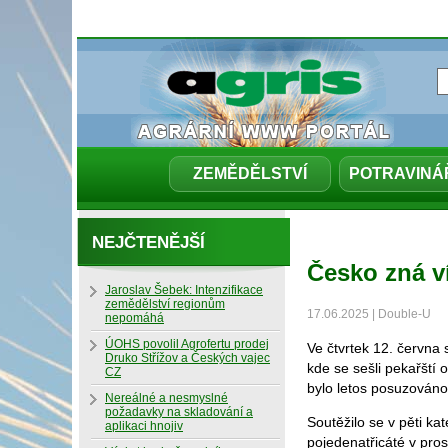
ZEMĚDĚLSTVÍ
POTRAVINÁ
NEJČTENĚJŠÍ
Česko zná v
Jaroslav Šebek: Intenzifikace
zemědělství regionům
17.06.2025 | Double-U
nepomáhá
ÚOHS povolil Agrofertu prodej
Ve čtvrtek 12. června 
Druko Střížov a Českých vajec
kde se sešli pekařští 
CZ
bylo letos posuzováno
Nereálné a nesmyslné
požadavky na skladování a
Soutěžilo se v pěti ka
aplikaci hnojiv
pojedenatřicáté v pro