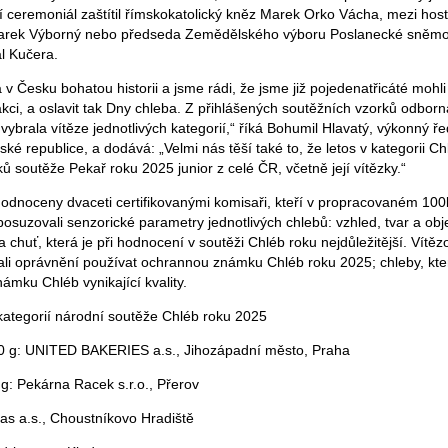
í ceremoniál zaštítil římskokatolický kněz Marek Orko Vácha, mezi hos
Marek Výborný nebo předseda Zemědělského výboru Poslanecké sněm
l Kučera.
 Česku bohatou historii a jsme rádi, že jsme již pojedenatřicáté mohli
kci, a oslavit tak Dny chleba. Z přihlášených soutěžních vzorků odbor
brala vítěze jednotlivých kategorií,“ říká Bohumil Hlavatý, výkonný ře
ké republice, a dodává: „Velmi nás těší také to, že letos v kategorii C
íků soutěže Pekař roku 2025 junior z celé ČR, včetně její vítězky.“
hodnoceny dvaceti certifikovanými komisaři, kteří v propracovaném 1
suzovali senzorické parametry jednotlivých chlebů: vzhled, tvar a obj
a chuť, která je při hodnocení v soutěži Chléb roku nejdůležitější. Vítěz
kali oprávnění používat ochrannou známku Chléb roku 2025; chleby, kter
ámku Chléb vynikající kvality.
 kategorií národní soutěže Chléb roku 2025
0 g: UNITED BAKERIES a.s., Jihozápadní město, Praha
g: Pekárna Racek s.r.o., Přerov
eas a.s., Choustníkovo Hradiště