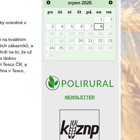
srpen
2026
po
út
st
čt
pá
so
ne
1
2
eby oceněné v
3
4
5
6
7
8
9
10
11
12
13
14
15
16
 na kvalitním
17
18
19
20
21
22
23
šich zákazníků, a
24
25
26
27
28
29
30
hrdí na to, že už
31
 s láskou
el Tesco ČR, a
ina v Tesco,
NEWSLETTER