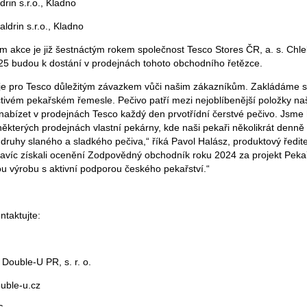
drin s.r.o., Kladno
ldrin s.r.o., Kladno
m akce je již šestnáctým rokem společnost Tesco Stores ČR, a. s. Chl
25 budou k dostání v prodejnách tohoto obchodního řetězce.
je pro Tesco důležitým závazkem vůči našim zákazníkům. Zakládáme si
tivém pekařském řemesle. Pečivo patří mezi nejoblíbenější položky na
u nabízet v prodejnách Tesco každý den prvotřídní čerstvé pečivo. Jsme 
některých prodejnách vlastní pekárny, kde naši pekaři několikrát denně
ší druhy slaného a sladkého pečiva,“ říká Pavol Halász, produktový ředit
avíc získali ocenění Zodpovědný obchodník roku 2024 za projekt Pekař
ou výrobu s aktivní podporou českého pekařství.“
ntaktujte:
Double-U PR, s. r. o.
uble-u.cz