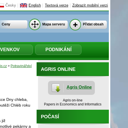
Česky
English
Textová verze
Zobrazit mobilní verzi
Ceny
Mapa serveru
Přidat obsah
VENKOV
PODNIKÁNÍ
is.cz
>
Potravinářství
AGRIS ONLINE
Agris Online
akce Dny chleba,
Agris on-line
Papers in Economics and Informatics
outěži Chléb roku
POČASÍ
 již
notlivé pekárny a