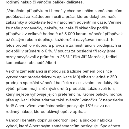
rodinný nákup či vánoční balíček delikates.
„Vánočním příspěvkem i benefity chceme našim zaměstnancům
poděkovat za každodenní úsilí a práci, kterou dělají pro naše
zákazníky a obzvláště teď v náročném adventním čase. Věříme,
že naše prodavačky, pekaře, zelináře či skladníky potěší
příspěvek v celkové hodnotě až 3 000 korun. Vánoční příspěvek
už šestým rokem doplňuje každoroční navyšování mezd. To
letos proběhlo v dubnu a provozní zaměstnanci v prodejnách si
polepšili v průměru o 6 %. V součtu za poslední tři roky jsme
mzdy navyšovali v průměru o 26 %,“ říká Jiří Mareček, ředitel
komunikace obchodů Albert.
Všichni zaměstnanci si mohou již tradičně během prosince
vyzvednout prostřednictvím aplikace Můj Albert v jedné z 350
prodejen speciální vánoční balíček s exkluzivními produkty. Na
výběr přitom mají z různých druhů produktů, takže zvolí ten,
který nejlépe vyhovuje jejich preferencím. Kromě balíčku mohou
přes aplikaci získat zdarma také sváteční vánočku. V neposlední
řadě Albert všem zaměstnancům poskytuje 15% slevu na
rodinný nákup, kterou aktivují opět v aplikaci.
Vánoční benefity doplňují celoroční péči a širokou nabídku
výhod, které Albert svým zaměstnancům poskytuje. Společnost