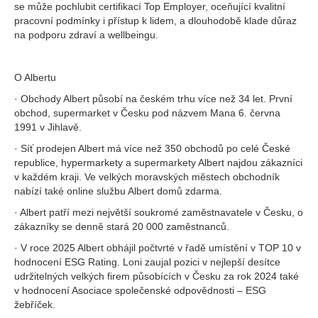
se může pochlubit certifikací Top Employer, oceňující kvalitní
pracovní podmínky i přístup k lidem, a dlouhodobě klade důraz
na podporu zdraví a wellbeingu.
O Albertu
· Obchody Albert působí na českém trhu více než 34 let. První
obchod, supermarket v Česku pod názvem Mana 6. června
1991 v Jihlavě.
· Síť prodejen Albert má více než 350 obchodů po celé České
republice, hypermarkety a supermarkety Albert najdou zákazníci
v každém kraji. Ve velkých moravských městech obchodník
nabízí také online službu Albert domů zdarma.
· Albert patří mezi největší soukromé zaměstnavatele v Česku, o
zákazníky se denně stará 20 000 zaměstnanců.
· V roce 2025 Albert obhájil počtvrté v řadě umístění v TOP 10 v
hodnocení ESG Rating. Loni zaujal pozici v nejlepší desítce
udržitelných velkých firem působících v Česku za rok 2024 také
v hodnocení Asociace společenské odpovědnosti – ESG
žebříček.