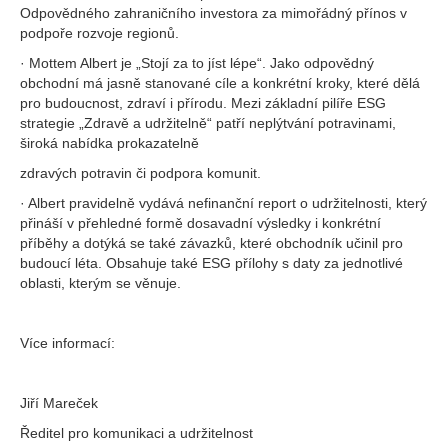
Odpovědného zahraničního investora za mimořádný přínos v
podpoře rozvoje regionů.
· Mottem Albert je „Stojí za to jíst lépe“. Jako odpovědný
obchodní má jasně stanované cíle a konkrétní kroky, které dělá
pro budoucnost, zdraví i přírodu. Mezi základní pilíře ESG
strategie „Zdravě a udržitelně“ patří neplýtvání potravinami,
široká nabídka prokazatelně
zdravých potravin či podpora komunit.
· Albert pravidelně vydává nefinanční report o udržitelnosti, který
přináší v přehledné formě dosavadní výsledky i konkrétní
příběhy a dotýká se také závazků, které obchodník učinil pro
budoucí léta. Obsahuje také ESG přílohy s daty za jednotlivé
oblasti, kterým se věnuje.
Více informací:
Jiří Mareček
Ředitel pro komunikaci a udržitelnost