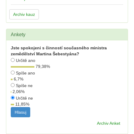
Archiv kauz
Ankety
Jste spokojeni s činností současného ministra
zemědělství Martina Šebestyána?
Určitě ano
79,38
%
Spíše ano
6,7
%
Spíše ne
2,06
%
Určitě ne
11,85
%
Archiv Anket