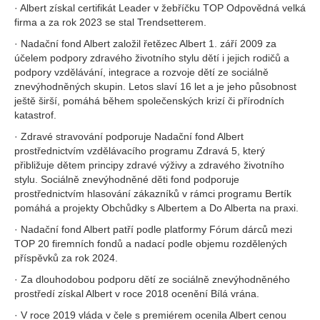
· Albert získal certifikát Leader v žebříčku TOP Odpovědná velká
firma a za rok 2023 se stal Trendsetterem.
· Nadační fond Albert založil řetězec Albert 1. září 2009 za
účelem podpory zdravého životního stylu dětí i jejich rodičů a
podpory vzdělávání, integrace a rozvoje dětí ze sociálně
znevýhodněných skupin. Letos slaví 16 let a je jeho působnost
ještě širší, pomáhá během společenských krizí či přírodních
katastrof.
· Zdravé stravování podporuje Nadační fond Albert
prostřednictvím vzdělávacího programu Zdravá 5, který
přibližuje dětem principy zdravé výživy a zdravého životního
stylu. Sociálně znevýhodněné děti fond podporuje
prostřednictvím hlasování zákazníků v rámci programu Bertík
pomáhá a projekty Obchůdky s Albertem a Do Alberta na praxi.
· Nadační fond Albert patří podle platformy Fórum dárců mezi
TOP 20 firemních fondů a nadací podle objemu rozdělených
příspěvků za rok 2024.
· Za dlouhodobou podporu dětí ze sociálně znevýhodněného
prostředí získal Albert v roce 2018 ocenění Bílá vrána.
· V roce 2019 vláda v čele s premiérem ocenila Albert cenou