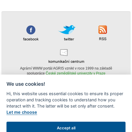
Agrární WWW portál AGRIS vznikl v roce 1999 na základě
spolupráce
České zemědělské univerzity v Praze
s
Ministerstvem zemědělství ČR
We use cookies!
© Copyright AGRIS 2000-2026 -
ISSN 1213-1369
- Publikování a šíření
Hi, this website uses essential cookies to ensure its proper
obsahu agrárního WWW portálu AGRIS je možné
operation and tracking cookies to understand how you
(pokud není uvedeno jinak) pouze za podmínky uvedení zdroje v podobě
www.agris.cz a data publikace v AGRISu.
interact with it. The latter will be set only after consent.
cookies
Let me choose
Zobrazit desktopovou verzi
Accept all