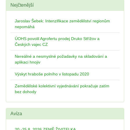
Nejčtenější
Jaroslav Šebek: Intenzifikace zemědělství regionům
nepomáhá
ÚOHS povolil Agrofertu prodej Druko Střížov a
Českých vajec CZ
Nereálné a nesmyslné požadavky na skladování a
aplikaci hnojiv
Výskyt hraboše polního v listopadu 2020
Zemědělské kolektivní vyjednávání pokračuje zatím
bez dohody
Avíza
20.-25.8. 2026 ZEMĚ ŽIVITELKA