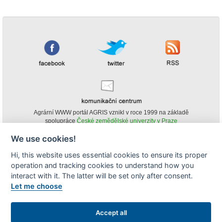
Agrární WWW portál AGRIS vznikl v roce 1999 na základě
spolupráce
České zemědělské univerzity v Praze
s
Ministerstvem zemědělství ČR
We use cookies!
© Copyright AGRIS 2000-2026 -
ISSN 1213-1369
- Publikování a šíření
Hi, this website uses essential cookies to ensure its proper
obsahu agrárního WWW portálu AGRIS je možné
operation and tracking cookies to understand how you
(pokud není uvedeno jinak) pouze za podmínky uvedení zdroje v podobě
www.agris.cz a data publikace v AGRISu.
interact with it. The latter will be set only after consent.
cookies
Let me choose
Zobrazit desktopovou verzi
Accept all