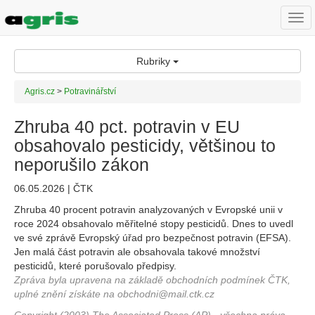
Togg
navi
Rubriky
Agris.cz
>
Potravinářství
Zhruba 40 pct. potravin v EU
obsahovalo pesticidy, většinou to
neporušilo zákon
06.05.2026 | ČTK
Zhruba 40 procent potravin analyzovaných v Evropské unii v
roce 2024 obsahovalo měřitelné stopy pesticidů. Dnes to uvedl
ve své zprávě Evropský úřad pro bezpečnost potravin (EFSA).
Jen malá část potravin ale obsahovala takové množství
pesticidů, které porušovalo předpisy.
Zpráva byla upravena na základě obchodních podmínek ČTK,
uplné znění získáte na obchodni@mail.ctk.cz