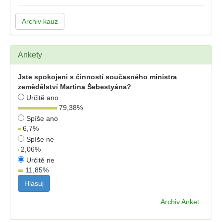
Archiv kauz
Ankety
Jste spokojeni s činností současného ministra
zemědělství Martina Šebestyána?
Určitě ano
79,38
%
Spíše ano
6,7
%
Spíše ne
2,06
%
Určitě ne
11,85
%
Archiv Anket