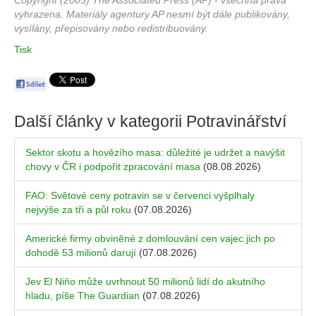
Copyright (2003) The Associated Press (AP) - všechna práva
vyhrazena. Materiály agentury AP nesmí být dále publikovány,
vysílány, přepisovány nebo redistribuovány.
Tisk
Další články v kategorii
Potravinářství
Sektor skotu a hovězího masa: důležité je udržet a navýšit
chovy v ČR i podpořit zpracování masa
(08.08.2026)
FAO: Světové ceny potravin se v červenci vyšplhaly
nejvýše za tři a půl roku
(07.08.2026)
Americké firmy obviněné z domlouvání cen vajec jich po
dohodě 53 milionů darují
(07.08.2026)
Jev El Niňo může uvrhnout 50 milionů lidí do akutního
hladu, píše The Guardian
(07.08.2026)