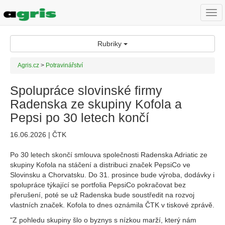
Togg
navi
Rubriky
Agris.cz
>
Potravinářství
Spolupráce slovinské firmy
Radenska ze skupiny Kofola a
Pepsi po 30 letech končí
16.06.2026 | ČTK
Po 30 letech skončí smlouva společnosti Radenska Adriatic ze
skupiny Kofola na stáčení a distribuci značek PepsiCo ve
Slovinsku a Chorvatsku. Do 31. prosince bude výroba, dodávky i
spolupráce týkající se portfolia PepsiCo pokračovat bez
přerušení, poté se už Radenska bude soustředit na rozvoj
vlastních značek. Kofola to dnes oznámila ČTK v tiskové zprávě.
"Z pohledu skupiny šlo o byznys s nízkou marží, který nám