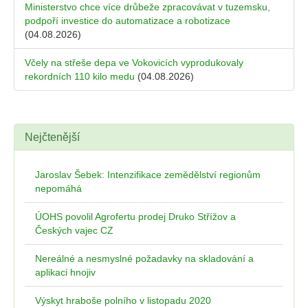
Ministerstvo chce více drůbeže zpracovávat v tuzemsku,
podpoří investice do automatizace a robotizace
(04.08.2026)
Včely na střeše depa ve Vokovicích vyprodukovaly
rekordních 110 kilo medu
(04.08.2026)
Nejčtenější
Jaroslav Šebek: Intenzifikace zemědělství regionům
nepomáhá
ÚOHS povolil Agrofertu prodej Druko Střížov a
Českých vajec CZ
Nereálné a nesmyslné požadavky na skladování a
aplikaci hnojiv
Výskyt hraboše polního v listopadu 2020