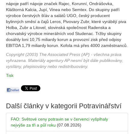
nápoje patří nápoje značek Rajec, Korunní, Ondrášovka,
Kláštorná Kalcia, Jupí, Vinea nebo Semtex. Do skupiny patří
výrobce čerstvých šťáv a salátů UGO, český producent
bylinných směsí a čajů Leros, Pivovary Zubr, které vyrábějí piva
Holba, Zubr a Litovel, slovinská společnost Radenska a
chorvatský výrobce minerálních vod Studenac. Tržby skupiny
dosáhly loni 10,75 miliardy korun a provozní zisk před odpisy
EBITDA 1,79 miliardy korun. Kofola má přes 4000 zaměstnanců.
Copyright (2003) The Associated Press (AP) - všechna práva
vyhrazena. Materiály agentury AP nesmí být dále publikovány,
vysílány, přepisovány nebo redistribuovány.
Tisk
Další články v kategorii
Potravinářství
FAO: Světové ceny potravin se v červenci vyšplhaly
nejvýše za tři a půl roku
(07.08.2026)