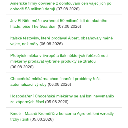
Americké firmy obviněné z domlouvání cen vajec jich po
dohodě 53 milionů darují
(07.08.2026)
Jev El Niňo může uvrhnout 50 milionů lidí do akutního
hladu, píše The Guardian
(07.08.2026)
Italské těstoviny, které prodával Albert, obsahovaly méně
vajec, než měly
(06.08.2026)
Přebytek mléka v Evropě a tlak některých řetězců nutí
mlékárny prodávat vybrané produkty se ztrátou
(06.08.2026)
Choceňská mlékárna chce finanční problémy řešit
automatizací výroby
(06.08.2026)
Hospodaření Choceňské mlékárny se ani loni nevymanilo
ze záporných čísel
(05.08.2026)
Kmotr - Masně Kroměříž z koncernu Agrofert loni vzrostly
tržby i zisk
(05.08.2026)