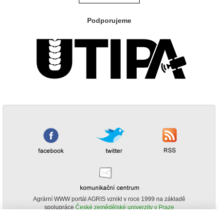
Podporujeme
Agrární WWW portál AGRIS vznikl v roce 1999 na základě
spolupráce
České zemědělské univerzity v Praze
s
Ministerstvem zemědělství ČR