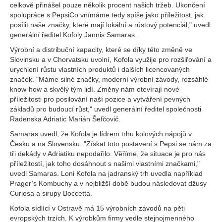
celkově přinášel pouze několik procent našich tržeb. Ukončení
spolupráce s PepsiCo vnímáme tedy spíše jako příležitost, jak
posílit naše značky, které mají lokální a růstový potenciál," uvedl
generální ředitel Kofoly Jannis Samaras.
Výrobní a distribuční kapacity, které se díky této změně ve
Slovinsku a v Chorvatsku uvolní, Kofola využije pro rozšiřování a
urychlení růstu vlastních produktů i dalších licencovaných
značek. "Máme silné značky, moderní výrobní závody, rozsáhlé
know-how a skvělý tým lidí. Změny nám otevírají nové
příležitosti pro posilování naší pozice a vytváření pevných
základů pro budoucí růst," uvedl generální ředitel společnosti
Radenska Adriatic Marián Šefčovič.
Samaras uvedl, že Kofola je lídrem trhu kolových nápojů v
Česku a na Slovensku. "Získat toto postavení s Pepsi se nám za
tři dekády v Adriatiku nepodařilo. Věříme, že situace je pro nás
příležitostí, jak toho dosáhnout s našimi vlastními značkami,"
uvedl Samaras. Loni Kofola na jadranský trh uvedla například
Prager’s Kombuchy a v nejbližší době budou následovat džusy
Curiosa a sirupy Boccetta.
Kofola sídlící v Ostravě má 15 výrobních závodů na pěti
evropských trzích. K výrobkům firmy vedle stejnojmenného