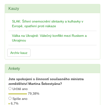
Kauzy
SLAK: Šíření onemocnění slintavky a kulhavky v
Evropě, opatření proti nákaze
Válka na Ukrajině: Válečný konflikt mezi Ruskem a
Ukrajinou
Archiv kauz
Ankety
Jste spokojeni s činností současného ministra
zemědělství Martina Šebestyána?
Určitě ano
79,38
%
Spíše ano
6,7
%