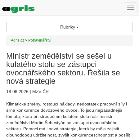
Togg
navi
Rubriky
Agris.cz
>
Potravinářství
Ministr zemědělství se sešel u
kulatého stolu se zástupci
ovocnářského sektoru. Řešila se
nová strategie
18.06.2026 | MZe ČR
Klimatické změny, rostoucí náklady, nedostatek pracovní síly i
silná konkurence dovozového ovoce. To jsou nejzásadnější
témata, která při středečním kulatém stolu řešil ministr
zemědělství Martin Šebestyán se zástupci ovocnářského
sektoru. Pomoci má i nová strategie, která by měla zajistit
dlouhodobou udržitelnost, zvýšit konkurenceschopnost a posílit