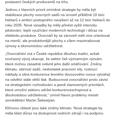
postavení českých producentů na trhu.
Jednou z hlavních priorit zmíněné strategie by měla být
stabilizace plochy ovocných sadů na úroveň přibližně 10 tisíc
hektarů s ambicí postupného navýšení až na 12 tisíc hektarů do
roku 2035. Nové výsadby by měly přinést vyšší intenzitu
pěstování, lepší využívání moderních technologií i důraz na
efektivitu produkce. Ovocnáři by se zároveň měli více orientovat
na menší, ale produktivnější plochy s cílem maximalizovat
výnosy a ekonomickou udržitelnost.
„Ovocnářství má v České republice dlouhou tradici, avšak
současný vývoj ukazuje, že sektor čelí významným výzvám,
které mohou zásadně ovlivnit jeho další směřování. Změny
klimatu, stárnutí sadů, nedostatek pracovní síly, rostoucí
náklady a silná konkurence levného dovozového ovoce vytvářejí
na odvětví stále větší tlak. Budoucnost ovocnářství proto závisí
na strategickém rozhodování a jasně stanovených prioritách,
které umožní sektoru udržet konkurenceschopnost a
dlouhodobou udržitelnost,“ zmínil hlavní problémy ministr
zemědělství Martin Šebestyán.
Klíčovou oblastí jsou také změny klimatu. Nová strategie by
měla klást důraz na dostupnost vodních zdrojů i na podporu