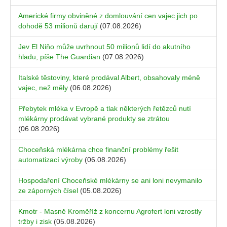
Americké firmy obviněné z domlouvání cen vajec jich po
dohodě 53 milionů darují
(07.08.2026)
Jev El Niňo může uvrhnout 50 milionů lidí do akutního
hladu, píše The Guardian
(07.08.2026)
Italské těstoviny, které prodával Albert, obsahovaly méně
vajec, než měly
(06.08.2026)
Přebytek mléka v Evropě a tlak některých řetězců nutí
mlékárny prodávat vybrané produkty se ztrátou
(06.08.2026)
Choceňská mlékárna chce finanční problémy řešit
automatizací výroby
(06.08.2026)
Hospodaření Choceňské mlékárny se ani loni nevymanilo
ze záporných čísel
(05.08.2026)
Kmotr - Masně Kroměříž z koncernu Agrofert loni vzrostly
tržby i zisk
(05.08.2026)