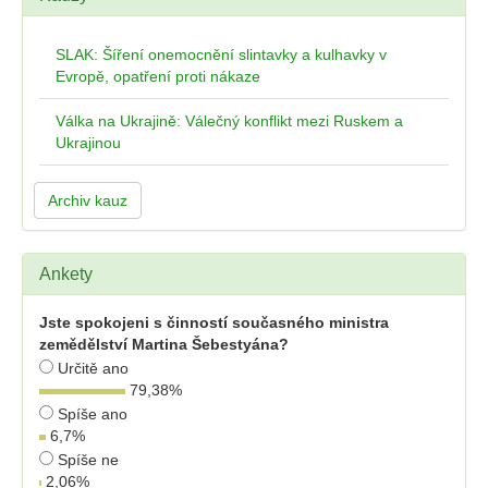
SLAK: Šíření onemocnění slintavky a kulhavky v
Evropě, opatření proti nákaze
Válka na Ukrajině: Válečný konflikt mezi Ruskem a
Ukrajinou
Archiv kauz
Ankety
Jste spokojeni s činností současného ministra
zemědělství Martina Šebestyána?
Určitě ano
79,38
%
Spíše ano
6,7
%
Spíše ne
2,06
%