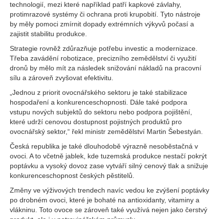
technologií, mezi které například patří kapkové závlahy,
protimrazové systémy či ochrana proti krupobití. Tyto nástroje
by měly pomoci zmírnit dopady extrémních výkyvů počasí a
zajistit stabilitu produkce.
Strategie rovněž zdůrazňuje potřebu investic a modernizace.
Třeba zavádění robotizace, precizního zemědělství či využití
dronů by mělo mít za následek snižování nákladů na pracovní
sílu a zároveň zvyšovat efektivitu.
„Jednou z priorit ovocnářského sektoru je také stabilizace
hospodaření a konkurenceschopnosti. Dále také podpora
vstupu nových subjektů do sektoru nebo podpora pojištění,
které udrží cenovou dostupnost pojistných produktů pro
ovocnářský sektor,“ řekl ministr zemědělství Martin Šebestyán.
Česká republika je také dlouhodobě výrazně nesoběstačná v
ovoci. A to včetně jablek, kde tuzemská produkce nestačí pokrýt
poptávku a vysoký dovoz zase vytváří silný cenový tlak a snižuje
konkurenceschopnost českých pěstitelů.
Změny ve výživových trendech navíc vedou ke zvýšení poptávky
po drobném ovoci, které je bohaté na antioxidanty, vitaminy a
vlákninu. Toto ovoce se zároveň také využívá nejen jako čerstvý