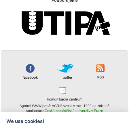
Podporujeme
Agrární WWW portál AGRIS vznikl v roce 1999 na základě
spolupráce
České zemědělské univerzity v Praze
s
Ministerstvem zemědělství ČR
We use cookies!
© Copyright AGRIS 2000-2026 -
ISSN 1213-1369
- Publikování a šíření