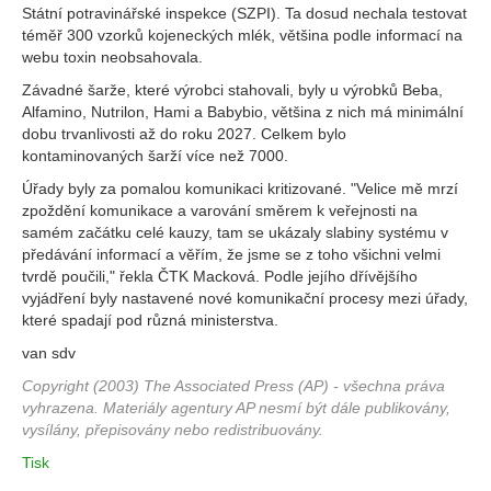
Státní potravinářské inspekce (SZPI). Ta dosud nechala testovat
téměř 300 vzorků kojeneckých mlék, většina podle informací na
webu toxin neobsahovala.
Závadné šarže, které výrobci stahovali, byly u výrobků Beba,
Alfamino, Nutrilon, Hami a Babybio, většina z nich má minimální
dobu trvanlivosti až do roku 2027. Celkem bylo
kontaminovaných šarží více než 7000.
Úřady byly za pomalou komunikaci kritizované. "Velice mě mrzí
zpoždění komunikace a varování směrem k veřejnosti na
samém začátku celé kauzy, tam se ukázaly slabiny systému v
předávání informací a věřím, že jsme se z toho všichni velmi
tvrdě poučili," řekla ČTK Macková. Podle jejího dřívějšího
vyjádření byly nastavené nové komunikační procesy mezi úřady,
které spadají pod různá ministerstva.
van sdv
Copyright (2003) The Associated Press (AP) - všechna práva
vyhrazena. Materiály agentury AP nesmí být dále publikovány,
vysílány, přepisovány nebo redistribuovány.
Tisk