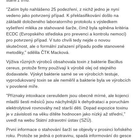
stáhli z trhu.
"Zatím bylo nahlášeno 25 podezření, z nichž jedno je nyní
vedeno jako potvrzený případ. K překlasifikování došlo na
základě doloženého laboratorního protokolu s výsledkem
vyšetření mléka ze stahované šarže, čímž byla splněna kritéria
ECDC (Evropského střediska pro prevenci a kontrolu nemocí)
pro potvrzený případ. V tuto chvíli tedy nejde o novou
skutečnost, ale o formální zařazení případu podle stanovené
metodiky," sdělila ČTK Macková.
Výživa různých výrobců obsahovala toxin z bakterie Bacillus
cereus, protože firmy používají k výrobě olej od stejného
dodavatele. Výskyt bakterie samé se ve výrobcích testuje,
vyprodukovaný toxin se ale neměřil a bakterie byla ve výrobcích
v povolené míře.
"Příznaky intoxikace cereulidem jsou obecně mírné, ale kojenci
mladší šesti měsíců jsou náchylnější k dehydrataci a poruchám
elektrolytové rovnováhy než starší děti. Dopad expozice toxinu
je v závislosti na věku dítěte hodnocen jako nízký až střední,"
uvedl na webu Státní zdravotní ústav (SZÚ).
První informace o stahování šarží se objevily v prosinci loňského
roku. Protože se jedná o potravinu, spadá informování do gesce