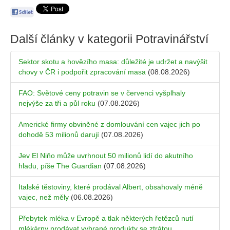
Další články v kategorii
Potravinářství
Sektor skotu a hovězího masa: důležité je udržet a navýšit
chovy v ČR i podpořit zpracování masa
(08.08.2026)
FAO: Světové ceny potravin se v červenci vyšplhaly
nejvýše za tři a půl roku
(07.08.2026)
Americké firmy obviněné z domlouvání cen vajec jich po
dohodě 53 milionů darují
(07.08.2026)
Jev El Niňo může uvrhnout 50 milionů lidí do akutního
hladu, píše The Guardian
(07.08.2026)
Italské těstoviny, které prodával Albert, obsahovaly méně
vajec, než měly
(06.08.2026)
Přebytek mléka v Evropě a tlak některých řetězců nutí
mlékárny prodávat vybrané produkty se ztrátou