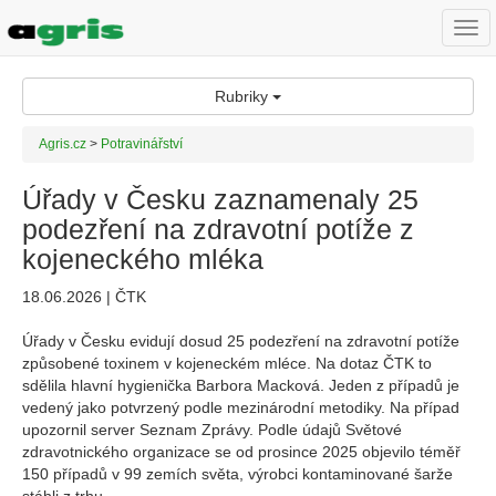
Togg
navi
Rubriky
Agris.cz
>
Potravinářství
Úřady v Česku zaznamenaly 25
podezření na zdravotní potíže z
kojeneckého mléka
18.06.2026 | ČTK
Úřady v Česku evidují dosud 25 podezření na zdravotní potíže
způsobené toxinem v kojeneckém mléce. Na dotaz ČTK to
sdělila hlavní hygienička Barbora Macková. Jeden z případů je
vedený jako potvrzený podle mezinárodní metodiky. Na případ
upozornil server Seznam Zprávy. Podle údajů Světové
zdravotnického organizace se od prosince 2025 objevilo téměř
150 případů v 99 zemích světa, výrobci kontaminované šarže