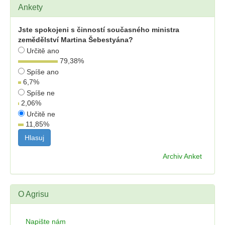
Ankety
Jste spokojeni s činností současného ministra
zemědělství Martina Šebestyána?
Určitě ano
79,38
%
Spíše ano
6,7
%
Spíše ne
2,06
%
Určitě ne
11,85
%
Archiv Anket
O Agrisu
Napište nám