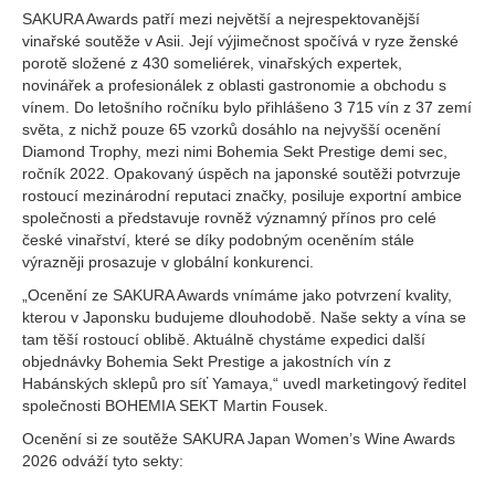
SAKURA Awards patří mezi největší a nejrespektovanější
vinařské soutěže v Asii. Její výjimečnost spočívá v ryze ženské
porotě složené z 430 someliérek, vinařských expertek,
novinářek a profesionálek z oblasti gastronomie a obchodu s
vínem. Do letošního ročníku bylo přihlášeno 3 715 vín z 37 zemí
světa, z nichž pouze 65 vzorků dosáhlo na nejvyšší ocenění
Diamond Trophy, mezi nimi Bohemia Sekt Prestige demi sec,
ročník 2022. Opakovaný úspěch na japonské soutěži potvrzuje
rostoucí mezinárodní reputaci značky, posiluje exportní ambice
společnosti a představuje rovněž významný přínos pro celé
české vinařství, které se díky podobným oceněním stále
výrazněji prosazuje v globální konkurenci.
„Ocenění ze SAKURA Awards vnímáme jako potvrzení kvality,
kterou v Japonsku budujeme dlouhodobě. Naše sekty a vína se
tam těší rostoucí oblibě. Aktuálně chystáme expedici další
objednávky Bohemia Sekt Prestige a jakostních vín z
Habánských sklepů pro síť Yamaya,“ uvedl marketingový ředitel
společnosti BOHEMIA SEKT Martin Fousek.
Ocenění si ze soutěže SAKURA Japan Women’s Wine Awards
2026 odváží tyto sekty: