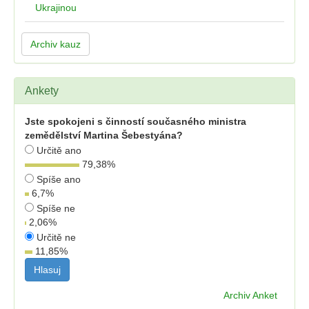
Ukrajinou
Archiv kauz
Ankety
Jste spokojeni s činností současného ministra
zemědělství Martina Šebestyána?
Určitě ano
79,38
%
Spíše ano
6,7
%
Spíše ne
2,06
%
Určitě ne
11,85
%
Archiv Anket