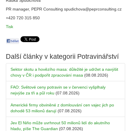
Radka Spudichová
PR manager, PEPR Consulting spudichova@peprconsulting.cz
+420 720 315 850
Tisk
Další články v kategorii
Potravinářství
Sektor skotu a hovězího masa: důležité je udržet a navýšit
chovy v ČR i podpořit zpracování masa
(08.08.2026)
FAO: Světové ceny potravin se v červenci vyšplhaly
nejvýše za tři a půl roku
(07.08.2026)
Americké firmy obviněné z domlouvání cen vajec jich po
dohodě 53 milionů darují
(07.08.2026)
Jev El Niňo může uvrhnout 50 milionů lidí do akutního
hladu, píše The Guardian
(07.08.2026)