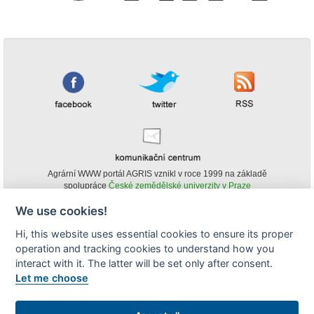
Agrární WWW portál AGRIS vznikl v roce 1999 na základě
spolupráce
České zemědělské univerzity v Praze
s
Ministerstvem zemědělství ČR
We use cookies!
© Copyright AGRIS 2000-2026 -
ISSN 1213-1369
- Publikování a šíření
Hi, this website uses essential cookies to ensure its proper
obsahu agrárního WWW portálu AGRIS je možné
operation and tracking cookies to understand how you
(pokud není uvedeno jinak) pouze za podmínky uvedení zdroje v podobě
www.agris.cz a data publikace v AGRISu.
interact with it. The latter will be set only after consent.
cookies
Let me choose
Zobrazit desktopovou verzi