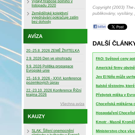
Výskyt hraboše polního v
listopadu 2020
Copyright (2003) The 
publikovány, vysílány,
Zemědělské kolektivní
vyjednávání pokračuje zatím
bez dohody
AVÍZA
DALŠÍ ČLÁNK
20.-25.8. 2026 ZEMĚ ŽIVITELKA
2.9. 2026 Den ve vinohradu
FAO: Světové ceny potr
9.9. 2026 Politika propagace
Americké firmy obviněn
Evropské unie
Jev El Niňo může uvrhn
15.-16.9. 2026 - XXVI. konference
pozemkových úprav
Italské těstoviny, kte
22.-23.10. 2026 Konference Říční
krajina 2026
Přebytek mléka v Evrop
Všechna avíza
Choceňská mlékárna ch
Hospodaření Choceňské
KAUZY
Kmotr - Masně Kroměříž
SLAK: Šíření onemocnění
Ministerstvo chce více