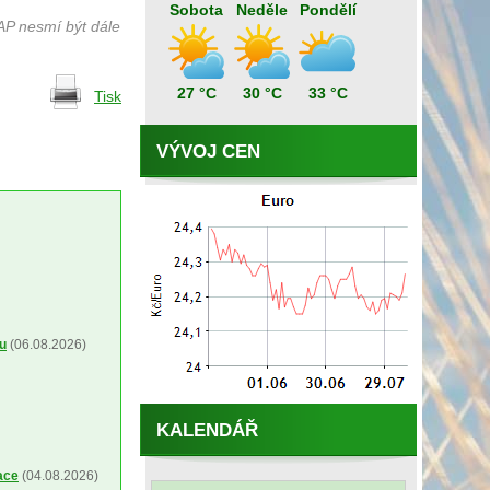
Sobota
Neděle
Pondělí
AP nesmí být dále
27 °C
30 °C
33 °C
Tisk
VÝVOJ CEN
ou
(06.08.2026)
KALENDÁŘ
ace
(04.08.2026)