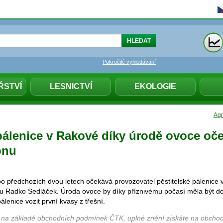
Pokročilé vyhledávání
ŘSTVÍ
LESNICTVÍ
EKOLOGIE
Agr
 pálenice v Rakové díky úrodě ovoce oč
onu
o předchozích dvou letech očekává provozovatel pěstitelské pálenice 
u Radko Sedláček. Úroda ovoce by díky příznivému počasí měla být dob
álenice vozit první kvasy z třešní.
 na základě obchodních podmínek ČTK, uplné znění získáte na obchod