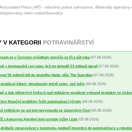
Associated Press (AP) - všechna práva vyhrazena. Materiály agentury 
 přepisovány nebo redistribuovány.
Y V KATEGORII
POTRAVINÁŘSTVÍ
avin se v červenci vyšplhaly nejvýše za tři a půl roku
(07.08.2026)
é z domlouvání cen vajec jich po dohodě 53 milionů darují
(07.08.2026)
out 50 milionů lidí do akutního hladu, píše The Guardian
(07.08.2026)
ré prodával Albert, obsahovaly méně vajec, než měly
(06.08.2026)
ě a tlak některých řetězců nutí mlékárny prodávat vybrané produkty se ztrát
ce finanční problémy řešit automatizací výroby
(06.08.2026)
 mlékárny se ani loni nevymanilo ze záporných čísel
(05.08.2026)
 z koncernu Agrofert loni vzrostly tržby i zisk
(05.08.2026)
 drůbeže zpracovávat v tuzemsku, podpoří investice do automatizace a robotiz