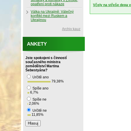
slintavky a kulhavky v Evropě,
opatření proti nákaze
Včely na střeše depa 
Válka na Ukrajině: Válečný
konflikt mezi Ruskem a
Ukrajinou
Archiv kauz
ANKETY
Jste spokojeni s činností
současného ministra
zemědělství Martina
Šebestyána?
Určitě ano
79,38
%
Spíše ano
6,7
%
Spíše ne
2,06
%
Určitě ne
11,85
%