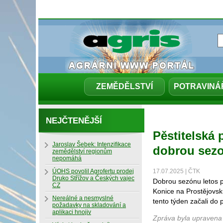
ZEMĚDĚLSTVÍ
POTRAVINÁ
NEJČTENĚJŠÍ
Pěstitelská
Jaroslav Šebek: Intenzifikace
dobrou sez
zemědělství regionům
nepomáhá
ÚOHS povolil Agrofertu prodej
17.07.2025 | ČTK
Druko Střížov a Českých vajec
Dobrou sezónu letos p
CZ
Konice na Prostějovsk
Nereálné a nesmyslné
tento týden začali do p
požadavky na skladování a
aplikaci hnojiv
Zpráva byla upravena