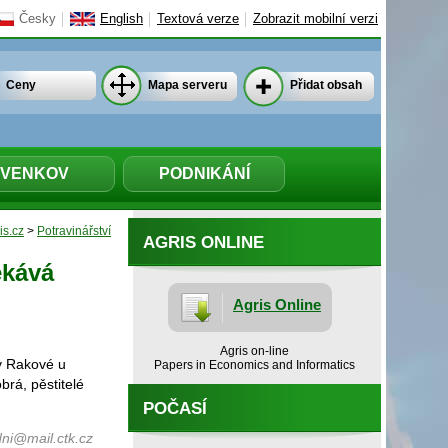
Česky
English
Textová verze
Zobrazit mobilní verzi
Ceny
Mapa serveru
Přidat obsah
VENKOV
PODNIKÁNÍ
is.cz
>
Potravinářství
AGRIS ONLINE
ekává
Agris Online
Agris on-line
v Rakové u
Papers in Economics and Informatics
rá, pěstitelé
POČASÍ
ni@mail.ctk.cz