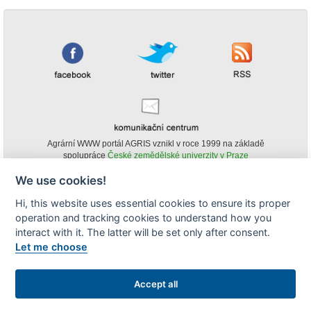
Agrární WWW portál AGRIS vznikl v roce 1999 na základě
spolupráce
České zemědělské univerzity v Praze
s
Ministerstvem zemědělství ČR
We use cookies!
© Copyright AGRIS 2000-2026 -
ISSN 1213-1369
- Publikování a šíření
Hi, this website uses essential cookies to ensure its proper
obsahu agrárního WWW portálu AGRIS je možné
operation and tracking cookies to understand how you
(pokud není uvedeno jinak) pouze za podmínky uvedení zdroje v podobě
www.agris.cz a data publikace v AGRISu.
interact with it. The latter will be set only after consent.
cookies
Let me choose
Zobrazit desktopovou verzi
Accept all