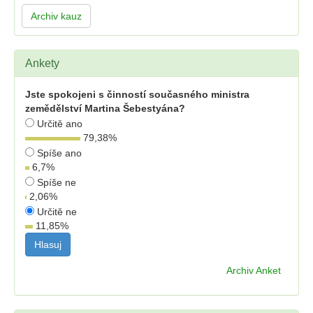
Archiv kauz
Ankety
Jste spokojeni s činností současného ministra
zemědělství Martina Šebestyána?
Určitě ano
79,38
%
Spíše ano
6,7
%
Spíše ne
2,06
%
Určitě ne
11,85
%
Archiv Anket