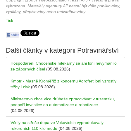
Copyright (2003) The Associated Press (AP) - všechna práva
vyhrazena. Materiály agentury AP nesmí být dále publikovány,
vysílány, přepisovány nebo redistribuovány.
Tisk
Další články v kategorii
Potravinářství
Hospodaření Choceňské mlékárny se ani loni nevymanilo
ze záporných čísel
(05.08.2026)
Kmotr - Masně Kroměříž z koncernu Agrofert loni vzrostly
tržby i zisk
(05.08.2026)
Ministerstvo chce více drůbeže zpracovávat v tuzemsku,
podpoří investice do automatizace a robotizace
(04.08.2026)
Včely na střeše depa ve Vokovicích vyprodukovaly
rekordních 110 kilo medu
(04.08.2026)