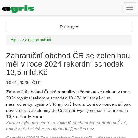
Togg
navi
Rubriky
Agris.cz
>
Potravinářství
Zahraniční obchod ČR se zeleninou
měl v roce 2024 rekordní schodek
13,5 mld.Kč
16.01.2026 | ČTK
Zahraniční obchod České republiky s čerstvou zeleninou v roce
2024 vykázal rekordní schodek 13,474 miliardy korun,
meziročně byl vyšší o 944 milionů korun. Loni do konce záři pak
dovoz čerstvé zeleniny do Česka převýšil její export o bezmála
10,9 miliardy korun.
Zpráva byla upravena na základě obchodních podmínek ČTK,
uplné znění získáte na obchodni@mail.ctk.cz