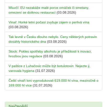
Mluvčí: EU nezakáže malé porce omáček či smetany,
omezení se dotknou restaurací
(03.08.2026)
Vinař: Horké letní počasí zvyšuje zájem o perlivá vína
(03.08.2026)
Tak levně v Česku dlouho nebylo. Ceny některých potravin
dosáhly historického dna
(03.08.2026)
Stock: Pokles spotřeby alkoholu je příležitostí k inovaci,
hrozbou jsou regulace
(03.08.2026)
V paštice z Luhačovic může být botulotoxin. Nejezte ji,
varovala hygiena
(31.07.2026)
Čeští vinaři loni vyprodukovali 619.000 hl vína, meziročně o
169.000 hl více
(31.07.2026)
Nejčtenější