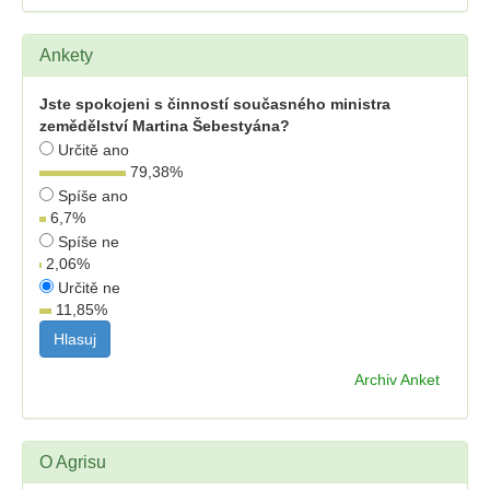
Ankety
Jste spokojeni s činností současného ministra
zemědělství Martina Šebestyána?
Určitě ano
79,38
%
Spíše ano
6,7
%
Spíše ne
2,06
%
Určitě ne
11,85
%
Archiv Anket
O Agrisu