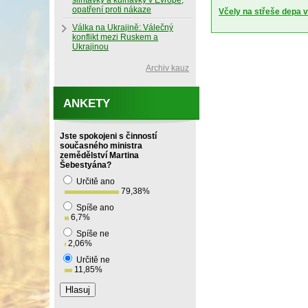
slintavky a kulhavky v Evropě,
opatření proti nákaze
Včely na střeše depa 
Válka na Ukrajině: Válečný
konflikt mezi Ruskem a
Ukrajinou
Archiv kauz
ANKETY
Jste spokojeni s činností
současného ministra
zemědělství Martina
Šebestyána?
Určitě ano
79,38
%
Spíše ano
6,7
%
Spíše ne
2,06
%
Určitě ne
11,85
%