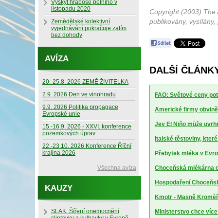
Výskyt hraboše polního v
listopadu 2020
Copyright (2003) The 
publikovány, vysílány,
Zemědělské kolektivní
vyjednávání pokračuje zatím
bez dohody
AVÍZA
DALŠÍ ČLÁNK
20.-25.8. 2026 ZEMĚ ŽIVITELKA
2.9. 2026 Den ve vinohradu
FAO: Světové ceny potr
9.9. 2026 Politika propagace
Americké firmy obviněn
Evropské unie
Jev El Niňo může uvrhn
15.-16.9. 2026 - XXVI. konference
pozemkových úprav
Italské těstoviny, kte
22.-23.10. 2026 Konference Říční
krajina 2026
Přebytek mléka v Evrop
Všechna avíza
Choceňská mlékárna ch
Hospodaření Choceňské
KAUZY
Kmotr - Masně Kroměříž
SLAK: Šíření onemocnění
Ministerstvo chce více