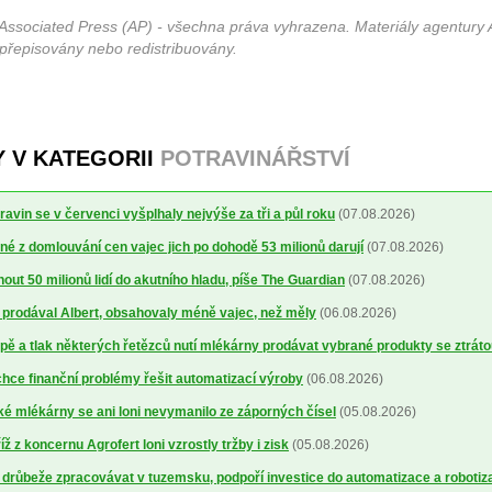
Associated Press (AP) - všechna práva vyhrazena. Materiály agentury 
 přepisovány nebo redistribuovány.
Y V KATEGORII
POTRAVINÁŘSTVÍ
avin se v červenci vyšplhaly nejvýše za tři a půl roku
(07.08.2026)
é z domlouvání cen vajec jich po dohodě 53 milionů darují
(07.08.2026)
out 50 milionů lidí do akutního hladu, píše The Guardian
(07.08.2026)
ré prodával Albert, obsahovaly méně vajec, než měly
(06.08.2026)
ě a tlak některých řetězců nutí mlékárny prodávat vybrané produkty se ztrát
ce finanční problémy řešit automatizací výroby
(06.08.2026)
 mlékárny se ani loni nevymanilo ze záporných čísel
(05.08.2026)
 z koncernu Agrofert loni vzrostly tržby i zisk
(05.08.2026)
 drůbeže zpracovávat v tuzemsku, podpoří investice do automatizace a robotiz