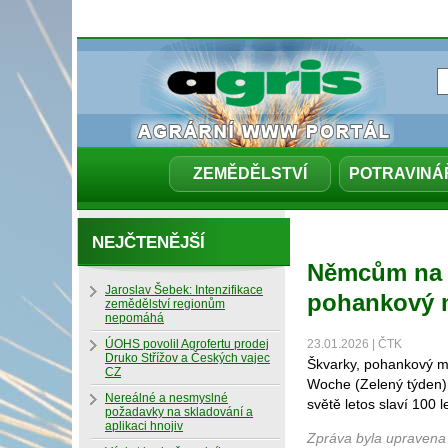
ZEMĚDĚLSTVÍ
POTRAVINÁ
NEJČTENĚJŠÍ
Němcům na p
Jaroslav Šebek: Intenzifikace
pohankový m
zemědělství regionům
nepomáhá
ÚOHS povolil Agrofertu prodej
23.01.2026 | ČTK
Druko Střížov a Českých vajec
Škvarky, pohankový me
CZ
Woche (Zelený týden),
Nereálné a nesmyslné
světě letos slaví 100 le
požadavky na skladování a
aplikaci hnojiv
Zpráva byla upravena