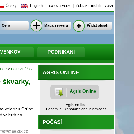
Česky
English
Textová verze
Zobrazit mobilní verzi
Ceny
Mapa serveru
Přidat obsah
VENKOV
PODNIKÁNÍ
is.cz
>
Potravinářství
AGRIS ONLINE
 škvarky,
Agris Online
Agris on-line
ho veletrhu Grüne
Papers in Economics and Informatics
ý veletrh na
POČASÍ
ni@mail.ctk.cz