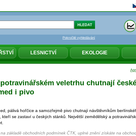
Pokročilé vyhledávání
ŘSTVÍ
LESNICTVÍ
EKOLOGIE
Agr
otravinářském veletrhu chutnají české
ed i pivo
d, pálivá hořčice a samozřejmě pivo chutnají návštěvníkům berlínské
 kteří se zastaví u českých stánků. Největší zemědělský a potravinářsk
t.
 na základě obchodních podmínek ČTK, uplné znění získáte na obchod