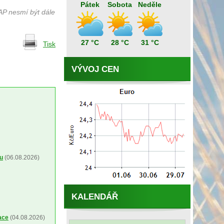
Pátek
Sobota
Neděle
AP nesmí být dále
27 °C
28 °C
31 °C
Tisk
VÝVOJ CEN
ou
(06.08.2026)
KALENDÁŘ
ace
(04.08.2026)