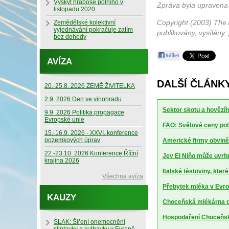
Výskyt hraboše polního v
Zpráva byla upravena
listopadu 2020
Copyright (2003) The 
Zemědělské kolektivní
vyjednávání pokračuje zatím
publikovány, vysílány,
bez dohody
AVÍZA
DALŠÍ ČLÁNK
20.-25.8. 2026 ZEMĚ ŽIVITELKA
2.9. 2026 Den ve vinohradu
Sektor skotu a hovězíh
9.9. 2026 Politika propagace
Evropské unie
FAO: Světové ceny potr
15.-16.9. 2026 - XXVI. konference
pozemkových úprav
Americké firmy obviněn
22.-23.10. 2026 Konference Říční
Jev El Niňo může uvrhn
krajina 2026
Italské těstoviny, kte
Všechna avíza
Přebytek mléka v Evrop
KAUZY
Choceňská mlékárna ch
Hospodaření Choceňské
SLAK: Šíření onemocnění