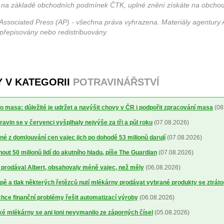
 na základě obchodních podmínek ČTK, uplné znění získáte na obchod
Associated Press (AP) - všechna práva vyhrazena. Materiály agentury 
 přepisovány nebo redistribuovány.
Y V KATEGORII
POTRAVINÁŘSTVÍ
o masa: důležité je udržet a navýšit chovy v ČR i podpořit zpracování masa
(08
avin se v červenci vyšplhaly nejvýše za tři a půl roku
(07.08.2026)
é z domlouvání cen vajec jich po dohodě 53 milionů darují
(07.08.2026)
out 50 milionů lidí do akutního hladu, píše The Guardian
(07.08.2026)
ré prodával Albert, obsahovaly méně vajec, než měly
(06.08.2026)
ě a tlak některých řetězců nutí mlékárny prodávat vybrané produkty se ztrát
ce finanční problémy řešit automatizací výroby
(06.08.2026)
 mlékárny se ani loni nevymanilo ze záporných čísel
(05.08.2026)