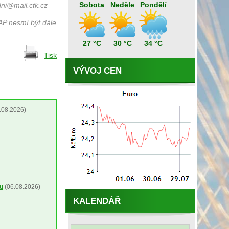
Sobota
Neděle
Pondělí
ni@mail.ctk.cz
AP nesmí být dále
27 °C
30 °C
34 °C
Tisk
VÝVOJ CEN
.08.2026)
ou
(06.08.2026)
KALENDÁŘ