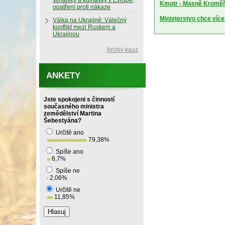
slintavky a kulhavky v Evropě,
Kmotr - Masně Kroměříž
opatření proti nákaze
Ministerstvo chce více
Válka na Ukrajině: Válečný
konflikt mezi Ruskem a
Ukrajinou
Archiv kauz
ANKETY
Jste spokojeni s činností
současného ministra
zemědělství Martina
Šebestyána?
Určitě ano
79,38
%
Spíše ano
6,7
%
Spíše ne
2,06
%
Určitě ne
11,85
%