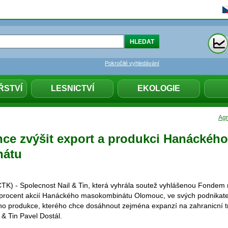
Pokročilé vyhledávání
ŘSTVÍ
LESNICTVÍ
EKOLOGIE
Agr
chce zvýšit export a produkci Hanáckého
nátu
K) - Spolecnost Nail & Tin, která vyhrála soutež vyhlášenou Fondem
procent akcií Hanáckého masokombinátu Olomouc, ve svých podnikate
ho produkce, kterého chce dosáhnout zejména expanzí na zahranicní t
l & Tin Pavel Dostál.