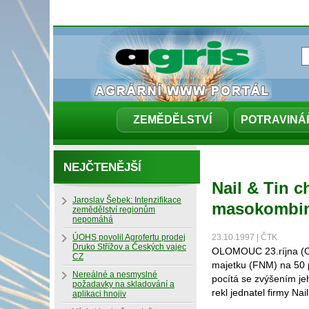
ZEMĚDĚLSTVÍ
POTRAVINÁ
NEJČTENĚJŠÍ
Nail & Tin 
Jaroslav Šebek: Intenzifikace
masokombi
zemědělství regionům
nepomáhá
ÚOHS povolil Agrofertu prodej
23.10.1997 | ČTK
Druko Střížov a Českých vajec
OLOMOUC 23.ríjna (CT
CZ
majetku (FNM) na 50 
Nereálné a nesmyslné
pocítá se zvýšením je
požadavky na skladování a
rekl jednatel firmy Nai
aplikaci hnojiv