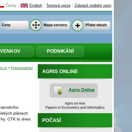
Česky
English
Textová verze
Zobrazit mobilní verzi
Ceny
Mapa serveru
Přidat obsah
VENKOV
PODNIKÁNÍ
is.cz
>
Potravinářství
AGRIS ONLINE
Agris Online
Agris on-line
 národního
Papers in Economics and Informatics
lských plánech
rhy. CTK to dnes
POČASÍ