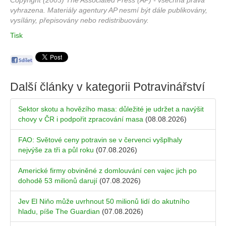
Copyright (2003) The Associated Press (AP) - všechna práva
vyhrazena. Materiály agentury AP nesmí být dále publikovány,
vysílány, přepisovány nebo redistribuovány.
Tisk
Další články v kategorii
Potravinářství
Sektor skotu a hovězího masa: důležité je udržet a navýšit
chovy v ČR i podpořit zpracování masa
(08.08.2026)
FAO: Světové ceny potravin se v červenci vyšplhaly
nejvýše za tři a půl roku
(07.08.2026)
Americké firmy obviněné z domlouvání cen vajec jich po
dohodě 53 milionů darují
(07.08.2026)
Jev El Niňo může uvrhnout 50 milionů lidí do akutního
hladu, píše The Guardian
(07.08.2026)