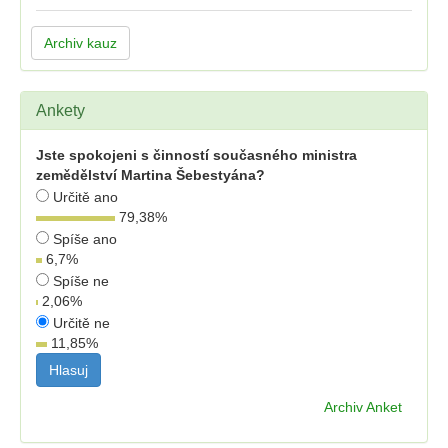
Archiv kauz
Ankety
Jste spokojeni s činností současného ministra
zemědělství Martina Šebestyána?
Určitě ano
79,38
%
Spíše ano
6,7
%
Spíše ne
2,06
%
Určitě ne
11,85
%
Archiv Anket