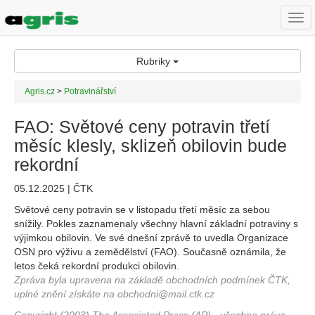
Togg
navi
Rubriky
Agris.cz
>
Potravinářství
FAO: Světové ceny potravin třetí
měsíc klesly, sklizeň obilovin bude
rekordní
05.12.2025 | ČTK
Světové ceny potravin se v listopadu třetí měsíc za sebou
snížily. Pokles zaznamenaly všechny hlavní základní potraviny s
výjimkou obilovin. Ve své dnešní zprávě to uvedla Organizace
OSN pro výživu a zemědělství (FAO). Současně oznámila, že
letos čeká rekordní produkci obilovin.
Zpráva byla upravena na základě obchodních podmínek ČTK,
uplné znění získáte na obchodni@mail.ctk.cz