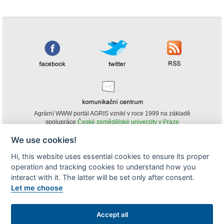
Agrární WWW portál AGRIS vznikl v roce 1999 na základě
spolupráce
České zemědělské univerzity v Praze
s
Ministerstvem zemědělství ČR
We use cookies!
© Copyright AGRIS 2000-2026 -
ISSN 1213-1369
- Publikování a šíření
Hi, this website uses essential cookies to ensure its proper
obsahu agrárního WWW portálu AGRIS je možné
operation and tracking cookies to understand how you
(pokud není uvedeno jinak) pouze za podmínky uvedení zdroje v podobě
www.agris.cz a data publikace v AGRISu.
interact with it. The latter will be set only after consent.
cookies
Let me choose
Zobrazit desktopovou verzi
Accept all