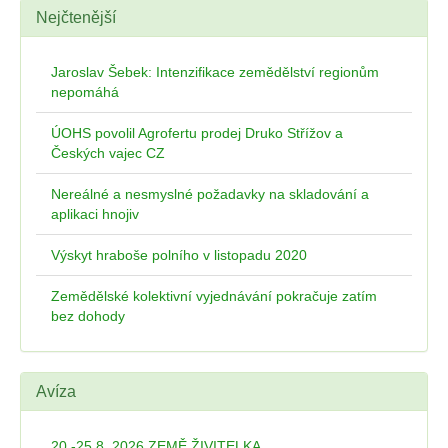
Nejčtenější
Jaroslav Šebek: Intenzifikace zemědělství regionům
nepomáhá
ÚOHS povolil Agrofertu prodej Druko Střížov a
Českých vajec CZ
Nereálné a nesmyslné požadavky na skladování a
aplikaci hnojiv
Výskyt hraboše polního v listopadu 2020
Zemědělské kolektivní vyjednávání pokračuje zatím
bez dohody
Avíza
20.-25.8. 2026 ZEMĚ ŽIVITELKA