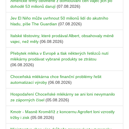
Americké firmy obviněné z domlouvání cen vajec jich po
dohodě 53 milionů darují
(07.08.2026)
Jev El Niňo může uvrhnout 50 milionů lidí do akutního
hladu, píše The Guardian
(07.08.2026)
Italské těstoviny, které prodával Albert, obsahovaly méně
vajec, než měly
(06.08.2026)
Přebytek mléka v Evropě a tlak některých řetězců nutí
mlékárny prodávat vybrané produkty se ztrátou
(06.08.2026)
Choceňská mlékárna chce finanční problémy řešit
automatizací výroby
(06.08.2026)
Hospodaření Choceňské mlékárny se ani loni nevymanilo
ze záporných čísel
(05.08.2026)
Kmotr - Masně Kroměříž z koncernu Agrofert loni vzrostly
tržby i zisk
(05.08.2026)