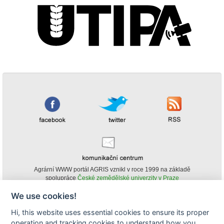
Agrární WWW portál AGRIS vznikl v roce 1999 na základě
spolupráce
České zemědělské univerzity v Praze
s
Ministerstvem zemědělství ČR
We use cookies!
© Copyright AGRIS 2000-2026 -
ISSN 1213-1369
- Publikování a šíření
Hi, this website uses essential cookies to ensure its proper
obsahu agrárního WWW portálu AGRIS je možné
operation and tracking cookies to understand how you
(pokud není uvedeno jinak) pouze za podmínky uvedení zdroje v podobě