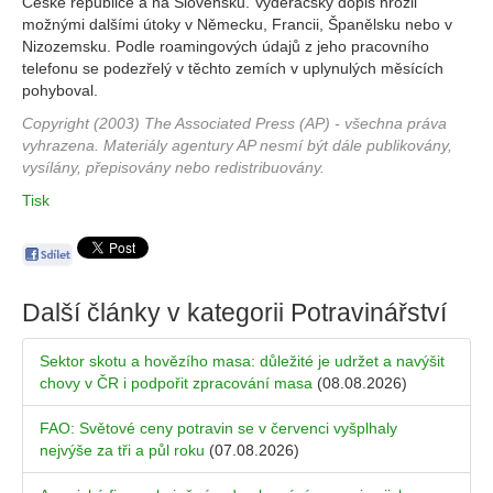
České republice a na Slovensku. Vyděračský dopis hrozil
možnými dalšími útoky v Německu, Francii, Španělsku nebo v
Nizozemsku. Podle roamingových údajů z jeho pracovního
telefonu se podezřelý v těchto zemích v uplynulých měsících
pohyboval.
Copyright (2003) The Associated Press (AP) - všechna práva
vyhrazena. Materiály agentury AP nesmí být dále publikovány,
vysílány, přepisovány nebo redistribuovány.
Tisk
Další články v kategorii
Potravinářství
Sektor skotu a hovězího masa: důležité je udržet a navýšit
chovy v ČR i podpořit zpracování masa
(08.08.2026)
FAO: Světové ceny potravin se v červenci vyšplhaly
nejvýše za tři a půl roku
(07.08.2026)