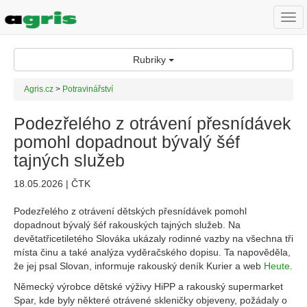
Togg
navi
Rubriky
Agris.cz
>
Potravinářství
Podezřelého z otrávení přesnídávek
pomohl dopadnout bývalý šéf
tajných služeb
18.05.2026 | ČTK
Podezřelého z otrávení dětských přesnídávek pomohl
dopadnout bývalý šéf rakouských tajných služeb. Na
devětatřicetiletého Slováka ukázaly rodinné vazby na všechna tři
místa činu a také analýza vyděračského dopisu. Ta napověděla,
že jej psal Slovan, informuje rakouský deník Kurier a web
Heute
.
Německý výrobce dětské výživy HiPP a rakouský supermarket
Spar, kde byly některé otrávené skleničky objeveny, požádaly o