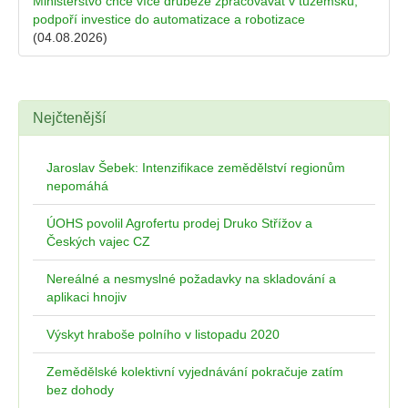
Ministerstvo chce více drůbeže zpracovávat v tuzemsku,
podpoří investice do automatizace a robotizace
(04.08.2026)
Nejčtenější
Jaroslav Šebek: Intenzifikace zemědělství regionům
nepomáhá
ÚOHS povolil Agrofertu prodej Druko Střížov a
Českých vajec CZ
Nereálné a nesmyslné požadavky na skladování a
aplikaci hnojiv
Výskyt hraboše polního v listopadu 2020
Zemědělské kolektivní vyjednávání pokračuje zatím
bez dohody