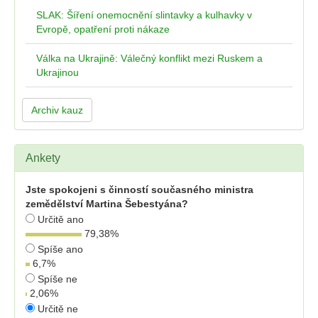
SLAK: Šíření onemocnění slintavky a kulhavky v
Evropě, opatření proti nákaze
Válka na Ukrajině: Válečný konflikt mezi Ruskem a
Ukrajinou
Archiv kauz
Ankety
Jste spokojeni s činností současného ministra
zemědělství Martina Šebestyána?
Určitě ano
79,38
%
Spíše ano
6,7
%
Spíše ne
2,06
%
Určitě ne