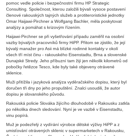
pomoc vedle policie i bezpečnostní firmu HP Strategic
Consulting. Společnost, kterou založili bývalí vysoce postavení
členové rakouských tajných služeb a protiteroristické jednotky
Omar Haijawi-Pirchner a Wolfgang Bachler, měla poskytovat
analýzy a pomáhat s krizovým řízením.
Haijawi-Pirchner se při vyšetřování případu zaměřil na osobní
vazby bývalých pracovníků firmy HiPP. Přitom se zjistilo, že její
bývalý manažer pro Asii má blízké rodinné kontakty v okolí
všech tří míst činu - rakouského Eisenstadtu, Brna a slovenské
Dunajské Stredy. Jeho příbuzní tam žijí jen několik kilometrů od
pobočky řetězce Tesco, kde byly také objeveny otrávené
sklenice.
Muži přitížila i jazyková analýza vyděračského dopisu, který byl
doručen tři dny po jeho propuštění. Znalci usoudili, že autor
dopisu je slovanského původu.
Rakouská policie Slováka žijícího dlouhodobě v Rakousku zatkla
po několika dnech sledování. Nyní je ve vazbě v Eisenstadtu,
vinu popírá.
Muž je podezřelý z vydírání výrobce dětské výživy HiPP a z
umisťování otrávených sklenic v supermarketech v Rakousku,