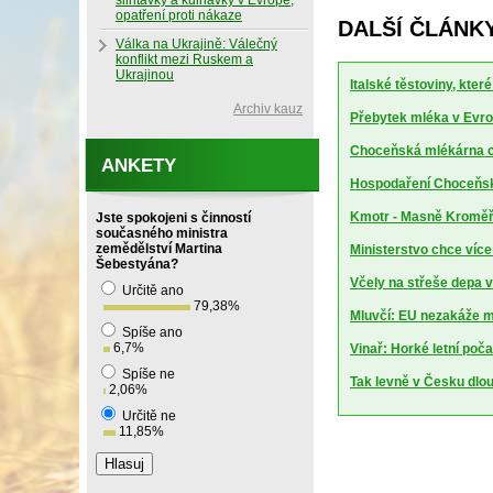
slintavky a kulhavky v Evropě,
opatření proti nákaze
DALŠÍ ČLÁNK
Válka na Ukrajině: Válečný
konflikt mezi Ruskem a
Ukrajinou
Italské těstoviny, kte
Archiv kauz
Přebytek mléka v Evrop
Choceňská mlékárna ch
ANKETY
Hospodaření Choceňské
Kmotr - Masně Kroměříž
Jste spokojeni s činností
současného ministra
zemědělství Martina
Ministerstvo chce více
Šebestyána?
Včely na střeše depa 
Určitě ano
79,38
%
Mluvčí: EU nezakáže m
Spíše ano
6,7
%
Vinař: Horké letní poča
Spíše ne
Tak levně v Česku dlo
2,06
%
Určitě ne
11,85
%