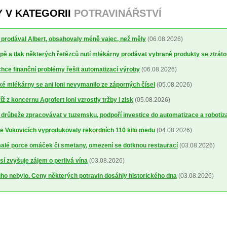
Y V KATEGORII
POTRAVINÁŘSTVÍ
ré prodával Albert, obsahovaly méně vajec, než měly
(06.08.2026)
ě a tlak některých řetězců nutí mlékárny prodávat vybrané produkty se ztrát
ce finanční problémy řešit automatizací výroby
(06.08.2026)
 mlékárny se ani loni nevymanilo ze záporných čísel
(05.08.2026)
 z koncernu Agrofert loni vzrostly tržby i zisk
(05.08.2026)
 drůbeže zpracovávat v tuzemsku, podpoří investice do automatizace a robotiz
ve Vokovicích vyprodukovaly rekordních 110 kilo medu
(04.08.2026)
alé porce omáček či smetany, omezení se dotknou restaurací
(03.08.2026)
sí zvyšuje zájem o perlivá vína
(03.08.2026)
uho nebylo. Ceny některých potravin dosáhly historického dna
(03.08.2026)