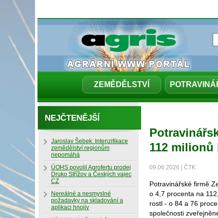
ZEMĚDĚLSTVÍ
POTRAVINÁ
NEJČTENĚJŠÍ
Potravinářsk
Jaroslav Šebek: Intenzifikace
112 milionů
zemědělství regionům
nepomáhá
ÚOHS povolil Agrofertu prodej
09.06.2026 | ČTK
Druko Střížov a Českých vajec
CZ
Potravinářské firmě Ze
o 4,7 procenta na 112
Nereálné a nesmyslné
požadavky na skladování a
rostl - o 84 a 76 proce
aplikaci hnojiv
společnosti zveřejněné 