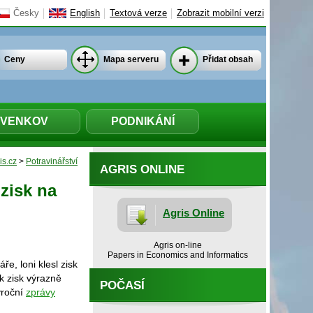
Česky
English
Textová verze
Zobrazit mobilní verzi
Ceny
Mapa serveru
Přidat obsah
VENKOV
PODNIKÁNÍ
is.cz
>
Potravinářství
AGRIS ONLINE
 zisk na
Agris Online
Agris on-line
Papers in Economics and Informatics
e, loni klesl zisk
k zisk výrazně
POČASÍ
výroční
zprávy