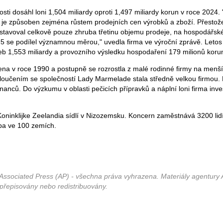
sti dosáhl loni 1,504 miliardy oproti 1,497 miliardy korun v roce 2024.
 je způsoben zejména růstem prodejních cen výrobků a zboží. Přestož
stavoval celkově pouze zhruba třetinu objemu prodeje, na hospodářs
25 se podílel významnou měrou," uvedla firma ve výroční zprávě. Letos
eb 1,553 miliardy a provozního výsledku hospodaření 179 milionů koru
ena v roce 1990 a postupně se rozrostla z malé rodinné firmy na menší
sloučením se společností Lady Marmelade stala středně velkou firmou.
nců. Do výzkumu v oblasti pečicích přípravků a náplní loni firma inve
oninklijke Zeelandia sídlí v Nizozemsku. Koncern zaměstnává 3200 lid
ba ve 100 zemích.
Associated Press (AP) - všechna práva vyhrazena. Materiály agentury 
 přepisovány nebo redistribuovány.