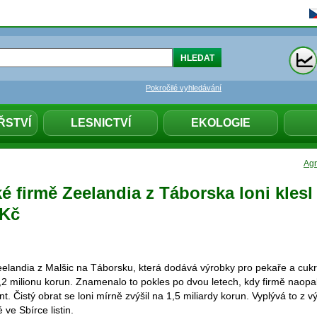
Pokročilé vyhledávání
ŘSTVÍ
LESNICTVÍ
EKOLOGIE
Agr
é firmě Zeelandia z Táborska loni klesl
 Kč
elandia z Malšic na Táborsku, která dodává výrobky pro pekaře a cukrář
,2 milionu korun. Znamenalo to pokles po dvou letech, kdy firmě naopa
nt. Čistý obrat se loni mírně zvýšil na 1,5 miliardy korun. Vyplývá to z 
ve Sbírce listin.