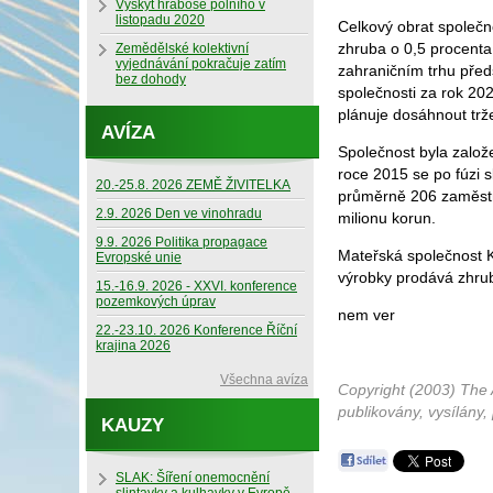
Výskyt hraboše polního v
listopadu 2020
Celkový obrat společno
zhruba o 0,5 procenta
Zemědělské kolektivní
vyjednávání pokračuje zatím
zahraničním trhu před
bez dohody
společnosti za rok 20
plánuje dosáhnout trž
AVÍZA
Společnost byla založ
roce 2015 se po fúzi 
20.-25.8. 2026 ZEMĚ ŽIVITELKA
průměrně 206 zaměstna
2.9. 2026 Den ve vinohradu
milionu korun.
9.9. 2026 Politika propagace
Mateřská společnost K
Evropské unie
výrobky prodává zhru
15.-16.9. 2026 - XXVI. konference
pozemkových úprav
nem ver
22.-23.10. 2026 Konference Říční
krajina 2026
Všechna avíza
Copyright (2003) The 
publikovány, vysílány,
KAUZY
SLAK: Šíření onemocnění