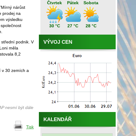
Čtvrtek
Pátek
Sobota
 "Mírný nárůst
e prodej na
kém výsledku
 společnost
30 °C
27 °C
28 °C
n.
VÝVOJ CEN
 střední podnik. V
 Loni měla
stovala 8,2
í v 30 zemích a
AP nesmí být dále
KALENDÁŘ
Tisk