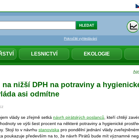
Pokročilé vyhledávání
ŘSTVÍ
LESNICTVÍ
EKOLOGIE
Agr
 na nižší DPH na potraviny a hygienick
vláda asi odmítne
cz
jem vlády se zřejmě setká
návrh pirátských poslanců
, kteří chtějí zav
odnoty ve výši šest procent na některé potraviny a hygienické prostřed
y. Stojí to v návrhu
stanoviska
pro pondělní jednání vlády zveřejněné
ka poukazuje především na to, že návrh Pirátů bude mít významné neg