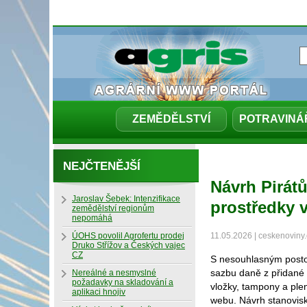
ZEMĚDĚLSTVÍ
POTRAVINÁ
NEJČTENĚJŠÍ
Návrh Pirátů
Jaroslav Šebek: Intenzifikace
prostředky 
zemědělství regionům
nepomáhá
ÚOHS povolil Agrofertu prodej
11.05.2026 | ceskenoviny.
Druko Střížov a Českých vajec
CZ
S nesouhlasným posto
sazbu daně z přidané h
Nereálné a nesmyslné
požadavky na skladování a
vložky, tampony a plen
aplikaci hnojiv
webu. Návrh stanovis