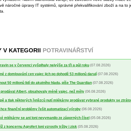
vě náročné úpravy IT systémů, správné překvalifikování zboží a na to 
ta.
Y V KATEGORII
POTRAVINÁŘSTVÍ
avin se v červenci vyšplhaly nejvýše za tři a půl roku
(07.08.2026)
é z domlouvání cen vajec jich po dohodě 53 milionů darují
(07.08.2026)
out 50 milionů lidí do akutního hladu, píše The Guardian
(07.08.2026)
ré prodával Albert, obsahovaly méně vajec, než měly
(06.08.2026)
ě a tlak některých řetězců nutí mlékárny prodávat vybrané produkty se ztrát
ce finanční problémy řešit automatizací výroby
(06.08.2026)
 mlékárny se ani loni nevymanilo ze záporných čísel
(05.08.2026)
 z koncernu Agrofert loni vzrostly tržby i zisk
(05.08.2026)