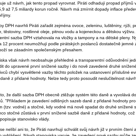
je už návrh, jak tento propad vyrovnat. Piráti odhadují propad příjmů 
 5,9 až 7,5 miliardy korun ročně. Návrh má zmírnit dopady inflace před
říjmy.
 DPH navrhli Piráti zařadit zejména ovoce, zeleninu, luštěniny, rýži, pr
, těstoviny, rostlinné oleje, pitnou vodu a kojeneckou a dětskou výživu
centní sazba DPH vztahovala na vložky a tampony a na dětské pleny. N
a 12 procent neumožňují podle pirátských poslanců dostatečně jemné 
zboží se zásadním společenským přesahem.
iska však návrh neobsahuje přehledné a transparentní odůvodnění jedn
ařadit do upravené první snížené sazby i do nově zavedené druhé sníže
ativců chybí vysvětlené vazby těchto položek na ustanovení příslušné e
aně z přidané hodnoty. Nelze tedy proto posoudit neslučitelnost náv
 to, že další sazba DPH obecně ztěžuje systém této daně a vyvolává d
adů. "Příkladem je zavedení odlišných sazeb daně z přidané hodnoty pro
(tzv. vodné) a stočné, kdy vodné má nově spadat do druhé snížené 
mco stočné zůstává v první snížené sazbě daně z přidané hodnoty, což v
popisuje stanovisko vlády.
e nelíbí ani to, že Piráti navrhují schválit svůj návrh již v prvním čtení 
i po vyhlášení. Návrh stanoviska varuje, že zavedení nové sazby může z