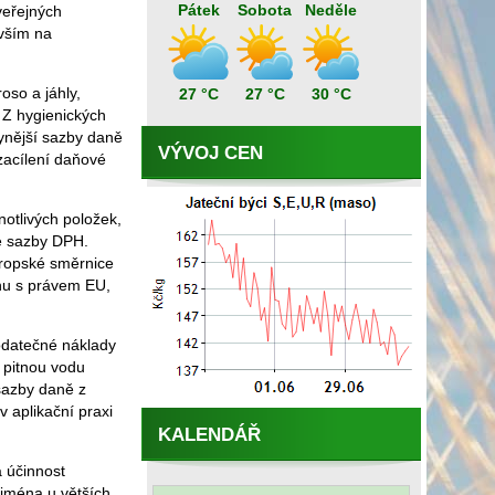
Pátek
Sobota
Neděle
veřejných
evším na
oso a jáhly,
27 °C
27 °C
30 °C
. Z hygienických
ynější sazby daně
VÝVOJ CEN
zacílení daňové
otlivých položek,
né sazby DPH.
vropské směrnice
rhu s právem EU,
odatečné náklady
 pitnou vodu
sazby daně z
 aplikační praxi
KALENDÁŘ
a účinnost
ejména u větších