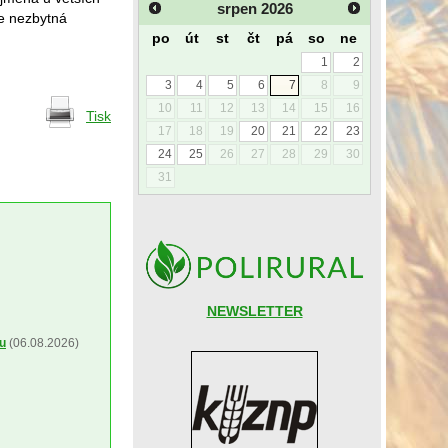
srpen
2026
je nezbytná
po
út
st
čt
pá
so
ne
1
2
3
4
5
6
7
8
9
10
11
12
13
14
15
16
Tisk
17
18
19
20
21
22
23
24
25
26
27
28
29
30
31
NEWSLETTER
ou
(06.08.2026)