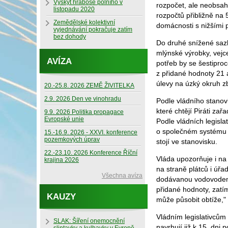
Výskyt hraboše polního v
rozpočet, ale neobsahu
listopadu 2020
rozpočtů přibližně na
Zemědělské kolektivní
domácnosti s nižšími p
vyjednávání pokračuje zatím
bez dohody
Do druhé snížené sazby
mlýnské výrobky, vejce
AVÍZA
potřeb by se šestipro
z přidané hodnoty 21 
úlevy na úzký okruh 
20.-25.8. 2026 ZEMĚ ŽIVITELKA
2.9. 2026 Den ve vinohradu
Podle vládního stanov
které chtějí Piráti z
9.9. 2026 Politika propagace
Evropské unie
Podle vládních legisl
o společném systému d
15.-16.9. 2026 - XXVI. konference
pozemkových úprav
stojí ve stanovisku.
22.-23.10. 2026 Konference Říční
Vláda upozorňuje i na
krajina 2026
na straně plátců i úř
Všechna avíza
dodávanou vodovodem 
přidané hodnoty, zatí
KAUZY
může působit obtíže," 
Vládním legislativcům s
SLAK: Šíření onemocnění
navrhují již k 15. dn