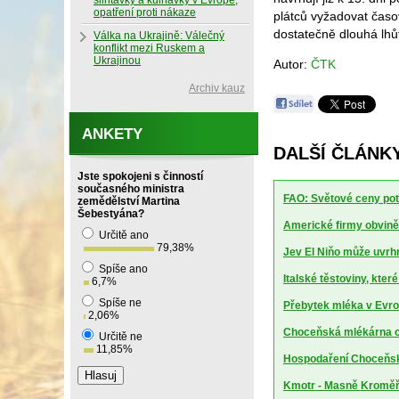
slintavky a kulhavky v Evropě,
opatření proti nákaze
plátců vyžadovat časo
dostatečně dlouhá lhů
Válka na Ukrajině: Válečný
konflikt mezi Ruskem a
Ukrajinou
Autor:
ČTK
Archiv kauz
ANKETY
DALŠÍ ČLÁNK
Jste spokojeni s činností
současného ministra
FAO: Světové ceny potr
zemědělství Martina
Šebestyána?
Americké firmy obviněn
Určitě ano
79,38
%
Jev El Niňo může uvrhn
Spíše ano
Italské těstoviny, kte
6,7
%
Spíše ne
Přebytek mléka v Evrop
2,06
%
Choceňská mlékárna ch
Určitě ne
11,85
%
Hospodaření Choceňské
Kmotr - Masně Kroměříž