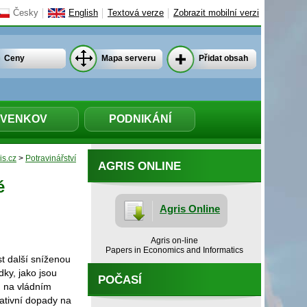
Česky
English
Textová verze
Zobrazit mobilní verzi
Ceny
Mapa serveru
Přidat obsah
VENKOV
PODNIKÁNÍ
is.cz
>
Potravinářství
AGRIS ONLINE
é
Agris Online
Agris on-line
Papers in Economics and Informatics
ést další sníženou
ky, jako jsou
POČASÍ
m na vládním
ativní dopady na