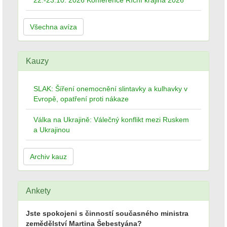
22.-23.10. 2026 Konference Říční krajina 2026
Všechna avíza
Kauzy
SLAK: Šíření onemocnění slintavky a kulhavky v
Evropě, opatření proti nákaze
Válka na Ukrajině: Válečný konflikt mezi Ruskem
a Ukrajinou
Archiv kauz
Ankety
Jste spokojeni s činností současného ministra
zemědělství Martina Šebestyána?