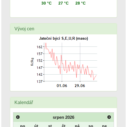
30 °C
27 °C
28 °C
Vývoj cen
Kalendář
srpen
2026
po
út
st
čt
pá
so
ne