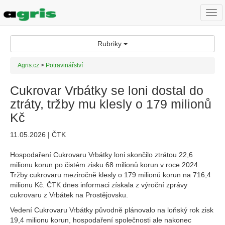
Togg
navi
Rubriky
Agris.cz
>
Potravinářství
Cukrovar Vrbátky se loni dostal do
ztráty, tržby mu klesly o 179 milionů
Kč
11.05.2026 | ČTK
Hospodaření Cukrovaru Vrbátky loni skončilo ztrátou 22,6
milionu korun po čistém zisku 68 milionů korun v roce 2024.
Tržby cukrovaru meziročně klesly o 179 milionů korun na 716,4
milionu Kč. ČTK dnes informaci získala z výroční zprávy
cukrovaru z Vrbátek na Prostějovsku.
Vedení Cukrovaru Vrbátky původně plánovalo na loňský rok zisk
19,4 milionu korun, hospodaření společnosti ale nakonec