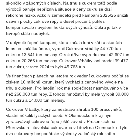
skončilo v záporných číslech. Na trhu s cukrem totiž podle
výrobců panuje nepříznivá situace a ceny cukru se drží
rekordně nízko. Ačkoliv zemědělci před kampaní 2025/26 snížili
osevní plochy cukrové řepy o deset procent, pokles
kompenzovalo navýšení hektarových výnosů. Cukru je tak v
Evropě stále nadbytek.
V uplynulé řepné kampani, která začala loni v září a skončila
letos na začátku února, vyrobil Cukrovar Vrbátky 44.770 tun
cukru a 13.541 tun melasy. O rok dříve vyprodukoval 42.607 tun
cukru a 20.266 tun melasy. Cukrovar Vrbátky loni prodal 39.477
tun cukru, v roce 2024 to bylo 45.763 tun.
Ve finančních plánech na letošní rok vedení cukrovaru počítá se
ziskem 16 milionů korun, který vychází z cenového vývoje na
trhu s cukrem. Pro letošní rok má společnost nasmlouváno více
než 268.000 tun řepy. Z tohoto množství by měla vyrobit 39.000
tun cukru a 14.000 tun melasy.
Cukrovar Vrbátky, který zaměstnává zhruba 100 pracovníků,
vlastní několik fyzických osob. V Olomouckém kraji nyní
zpracovávají cukrovou řepu ještě závod v Prosenicích na
Přerovsku a Litovelská cukrovarna v Litovli na Olomoucku. Tyto
dva cukrovary hospodářské výsledky za loňský rok zatím