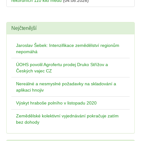
rekordních 110 kilo medu
(04.08.2026)
Nejčtenější
Jaroslav Šebek: Intenzifikace zemědělství regionům
nepomáhá
ÚOHS povolil Agrofertu prodej Druko Střížov a
Českých vajec CZ
Nereálné a nesmyslné požadavky na skladování a
aplikaci hnojiv
Výskyt hraboše polního v listopadu 2020
Zemědělské kolektivní vyjednávání pokračuje zatím
bez dohody