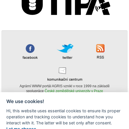
Agrární WWW portál AGRIS vznikl v roce 1999 na základě
spolupráce
České zemědělské univerzity v Praze
s
Ministerstvem zemědělství ČR
We use cookies!
© Copyright AGRIS 2000-2026 -
ISSN 1213-1369
- Publikování a šíření
Hi, this website uses essential cookies to ensure its proper
obsahu agrárního WWW portálu AGRIS je možné
operation and tracking cookies to understand how you
(pokud není uvedeno jinak) pouze za podmínky uvedení zdroje v podobě
www.agris.cz a data publikace v AGRISu.
interact with it. The latter will be set only after consent.
cookies
Let me choose