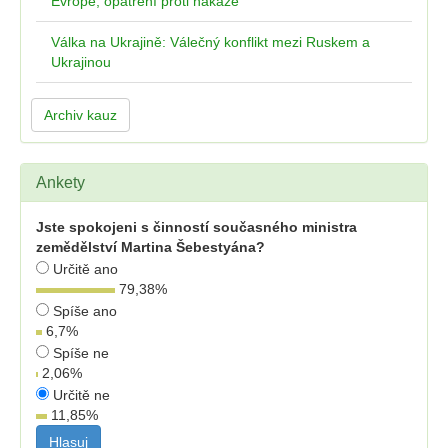
Evropě, opatření proti nákaze
Válka na Ukrajině: Válečný konflikt mezi Ruskem a
Ukrajinou
Archiv kauz
Ankety
Jste spokojeni s činností současného ministra
zemědělství Martina Šebestyána?
Určitě ano
79,38
%
Spíše ano
6,7
%
Spíše ne
2,06
%
Určitě ne
11,85
%