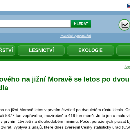
Pokročilé vyhledávání
ŘSTVÍ
LESNICTVÍ
EKOLOGIE
Agr
ového na jižní Moravě se letos po dvou
dla
 na jižní Moravě letos v prvním čtvrtletí po dvouletém růstu klesla. O
li 5877 tun vepřového, meziročně o 419 tun méně. Je to jen o málo ví
v prvním čtvrtletí na dlouhodobém minimu. Počet poražených prasat byl
 zvířat, vyplývá z údajů, které dnes zveřejnil Český statistický úřad (ČS