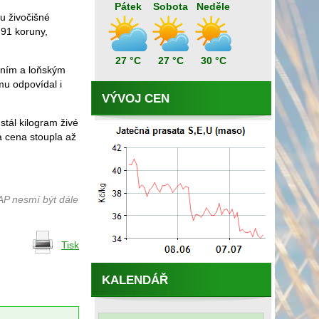
Pátek
Sobota
Neděle
u živočišné
,91 koruny,
27 °C
27 °C
30 °C
ošním a loňským
mu odpovídal i
VÝVOJ CEN
stál kilogram živé
a cena stoupla až
AP nesmí být dále
Tisk
KALENDÁŘ