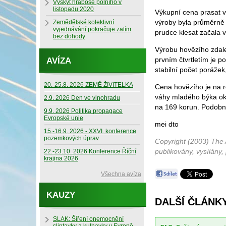
Výskyt hraboše polního v
listopadu 2020
Výkupní cena prasat v 
výroby byla průměrně a
Zemědělské kolektivní
vyjednávání pokračuje zatím
prudce klesat začala v
bez dohody
Výrobu hovězího zdale
prvním čtvrtletím je p
AVÍZA
stabilní počet porážek
20.-25.8. 2026 ZEMĚ ŽIVITELKA
Cena hovězího je na ro
váhy mladého býka oko
2.9. 2026 Den ve vinohradu
na 169 korun. Podobný
9.9. 2026 Politika propagace
Evropské unie
mei dto
15.-16.9. 2026 - XXVI. konference
pozemkových úprav
Copyright (2003) The 
publikovány, vysílány,
22.-23.10. 2026 Konference Říční
krajina 2026
Všechna avíza
KAUZY
DALŠÍ ČLÁNK
SLAK: Šíření onemocnění