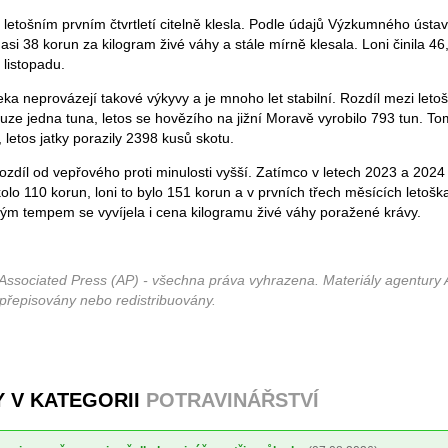
letošním prvním čtvrtletí citelně klesla. Podle údajů Výzkumného ústav
si 38 korun za kilogram živé váhy a stále mírně klesala. Loni činila 46
 listopadu.
ka neprovázejí takové výkyvy a je mnoho let stabilní. Rozdíl mezi let
ouze jedna tuna, letos se hovězího na jižní Moravě vyrobilo 793 tun. To
, letos jatky porazily 2398 kusů skotu.
zdíl od vepřového proti minulosti vyšší. Zatímco v letech 2023 a 2024 
lo 110 korun, loni to bylo 151 korun a v prvních třech měsících letošk
m tempem se vyvíjela i cena kilogramu živé váhy poražené krávy.
Associated Press (AP) - všechna práva vyhrazena. Materiály agentury 
 přepisovány nebo redistribuovány.
Y V KATEGORII
POTRAVINÁŘSTVÍ