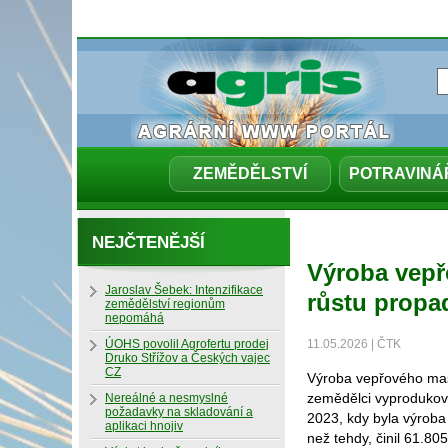
ZEMĚDĚLSTVÍ
POTRAVINÁ
NEJČTENĚJŠÍ
Výroba vepř
Jaroslav Šebek: Intenzifikace
růstu propa
zemědělství regionům
nepomáhá
ÚOHS povolil Agrofertu prodej
11.05.2026 | ČTK
Druko Střížov a Českých vajec
CZ
Výroba vepřového masa
zemědělci vyprodukova
Nereálné a nesmyslné
požadavky na skladování a
2023, kdy byla výroba 
aplikaci hnojiv
než tehdy, činil 61.805