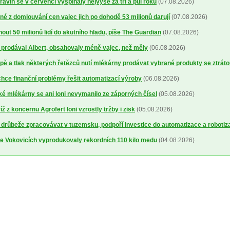
avin se v červenci vyšplhaly nejvýše za tři a půl roku
(07.08.2026)
é z domlouvání cen vajec jich po dohodě 53 milionů darují
(07.08.2026)
out 50 milionů lidí do akutního hladu, píše The Guardian
(07.08.2026)
ré prodával Albert, obsahovaly méně vajec, než měly
(06.08.2026)
ě a tlak některých řetězců nutí mlékárny prodávat vybrané produkty se ztrát
ce finanční problémy řešit automatizací výroby
(06.08.2026)
 mlékárny se ani loni nevymanilo ze záporných čísel
(05.08.2026)
 z koncernu Agrofert loni vzrostly tržby i zisk
(05.08.2026)
 drůbeže zpracovávat v tuzemsku, podpoří investice do automatizace a robotiz
ve Vokovicích vyprodukovaly rekordních 110 kilo medu
(04.08.2026)