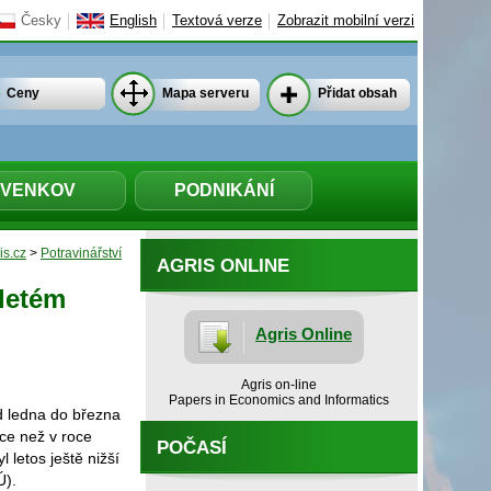
Česky
English
Textová verze
Zobrazit mobilní verzi
Ceny
Mapa serveru
Přidat obsah
VENKOV
PODNIKÁNÍ
is.cz
>
Potravinářství
AGRIS ONLINE
letém
Agris Online
Agris on-line
Papers in Economics and Informatics
d ledna do března
ce než v roce
POČASÍ
 letos ještě nižší
Ú).