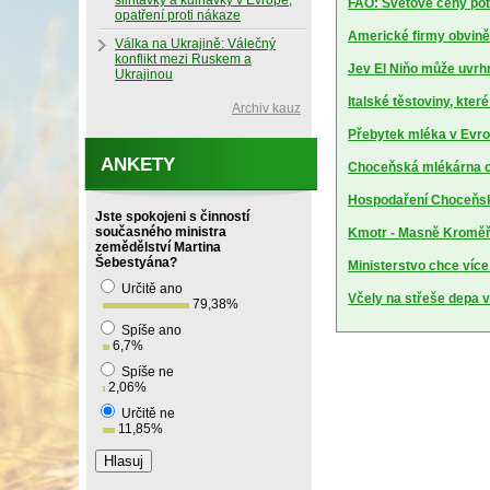
slintavky a kulhavky v Evropě,
FAO: Světové ceny potr
opatření proti nákaze
Americké firmy obviněn
Válka na Ukrajině: Válečný
konflikt mezi Ruskem a
Jev El Niňo může uvrhn
Ukrajinou
Italské těstoviny, kte
Archiv kauz
Přebytek mléka v Evrop
ANKETY
Choceňská mlékárna ch
Hospodaření Choceňské
Jste spokojeni s činností
současného ministra
Kmotr - Masně Kroměříž
zemědělství Martina
Šebestyána?
Ministerstvo chce více
Určitě ano
Včely na střeše depa 
79,38
%
Spíše ano
6,7
%
Spíše ne
2,06
%
Určitě ne
11,85
%