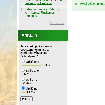
slintavky a kulhavky v Evropě,
opatření proti nákaze
Tak levně v Česku dlo
Válka na Ukrajině: Válečný
konflikt mezi Ruskem a
Ukrajinou
Archiv kauz
ANKETY
Jste spokojeni s činností
současného ministra
zemědělství Martina
Šebestyána?
Určitě ano
79,38
%
Spíše ano
6,7
%
Spíše ne
2,06
%
Určitě ne
11,85
%