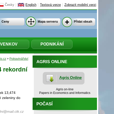
Česky
English
Textová verze
Zobrazit mobilní verzi
Ceny
Mapa serveru
Přidat obsah
VENKOV
PODNIKÁNÍ
is.cz
>
Potravinářství
AGRIS ONLINE
 rekordní
Agris Online
Agris on-line
dek 13,474
Papers in Economics and Informatics
é zeleniny do
POČASÍ
ni@mail.ctk.cz