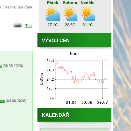
Pátek
Sobota
Neděle
AP nesmí být dále
27 °C
28 °C
31 °C
Tisk
VÝVOJ CEN
ou
(06.08.2026)
ace
(04.08.2026)
KALENDÁŘ