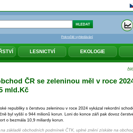
Pokročilé vyhledávání
ŘSTVÍ
LESNICTVÍ
EKOLOGIE
Agr
obchod ČR se zeleninou měl v roce 2024
5 mld.Kč
ké republiky s čerstvou zeleninou v roce 2024 vykázal rekordní scho
čně byl vyšší o 944 milionů korun. Loni do konce záři pak dovoz čerstv
port o bezmála 10,9 miliardy korun.
 na základě obchodních podmínek ČTK, uplné znění získáte na obchod