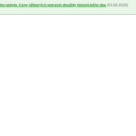
uho nebylo. Ceny některých potravin dosáhly historického dna
(03.08.2026)