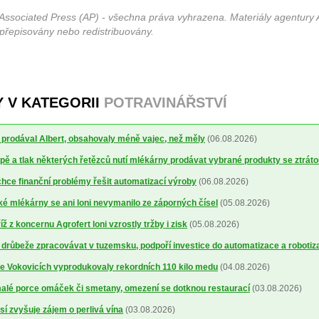
Associated Press (AP) - všechna práva vyhrazena. Materiály agentury 
 přepisovány nebo redistribuovány.
Y V KATEGORII
POTRAVINÁŘSTVÍ
ré prodával Albert, obsahovaly méně vajec, než měly
(06.08.2026)
ě a tlak některých řetězců nutí mlékárny prodávat vybrané produkty se ztrát
ce finanční problémy řešit automatizací výroby
(06.08.2026)
 mlékárny se ani loni nevymanilo ze záporných čísel
(05.08.2026)
 z koncernu Agrofert loni vzrostly tržby i zisk
(05.08.2026)
 drůbeže zpracovávat v tuzemsku, podpoří investice do automatizace a robotiz
ve Vokovicích vyprodukovaly rekordních 110 kilo medu
(04.08.2026)
alé porce omáček či smetany, omezení se dotknou restaurací
(03.08.2026)
sí zvyšuje zájem o perlivá vína
(03.08.2026)