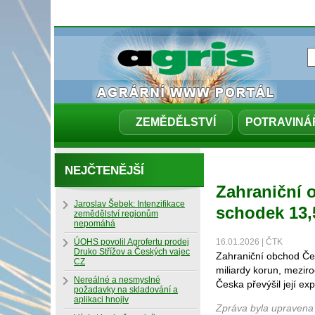
ZEMĚDĚLSTVÍ
POTRAVINÁ
NEJČTENĚJŠÍ
Zahraniční 
Jaroslav Šebek: Intenzifikace
schodek 13,
zemědělství regionům
nepomáhá
ÚOHS povolil Agrofertu prodej
16.01.2026 | ČTK
Druko Střížov a Českých vajec
Zahraniční obchod Čes
CZ
miliardy korun, meziro
Nereálné a nesmyslné
Česka převýšil její ex
požadavky na skladování a
aplikaci hnojiv
Zpráva byla upravena