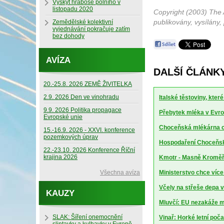
Výskyt hraboše polního v
listopadu 2020
Copyright (2003) The 
publikovány, vysílány,
Zemědělské kolektivní
vyjednávání pokračuje zatím
bez dohody
AVÍZA
DALŠÍ ČLÁNK
20.-25.8. 2026 ZEMĚ ŽIVITELKA
2.9. 2026 Den ve vinohradu
Italské těstoviny, kte
9.9. 2026 Politika propagace
Přebytek mléka v Evrop
Evropské unie
Choceňská mlékárna ch
15.-16.9. 2026 - XXVI. konference
pozemkových úprav
Hospodaření Choceňské
22.-23.10. 2026 Konference Říční
krajina 2026
Kmotr - Masně Kroměříž
Všechna avíza
Ministerstvo chce více
Včely na střeše depa 
KAUZY
Mluvčí: EU nezakáže m
SLAK: Šíření onemocnění
Vinař: Horké letní poča